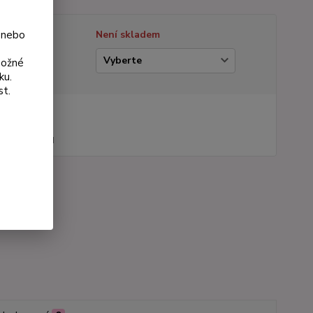
 nebo
tupnost
Není skladem
ianta
možné
ku.
st.
na od
 Kč
44 Kč
bez DPH
roduktu:
672