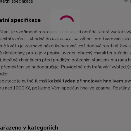
etní specifikace
tní specifikace
Stan” je vzpřímeně rostoucí a kompaktní odrůda, která vyniká s
tabilní vzrůst – vhodná do květináče, na záhon i pro tvarování jak
kně květu je zajímavě několikabarevná, což dodává rostlině živý a
ě dohledány, proto je v popisu uveden obecný charakter střední 
ti, ideálně chráněném před prudkým poledním sluncem, má ráda 
 přemokření se nedoporučuje. Pravidelné odstraňování vybledlých
dici.
getace je nutné fuchsii
každý týden přihnojovat hnojivem s 
u nad 1000 Kč, pošleme Vám speciální hnojivo zdarma. Rostliny 
zařazeno v kategoriích