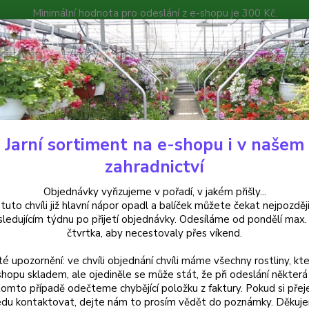
Minimální hodnota pro odeslání z e-shopu je 300 Kč.
íček můžete čekat nejpozději v následujícím týdnu po přijetí objedná
atalog
Poradna
Kontakty
Nevíte
Hledat
+420
Jarní sortiment na e-shopu i v našem
uchsie
Stan Fuchsie 672
zahradnictví
 Fuchsie 672
Objednávky vyřizujeme v pořadí, v jakém přišly...
 tuto chvíli již hlavní nápor opadl a balíček můžete čekat nejpozději
sledujícím týdnu po přijetí objednávky. Odesíláme od pondělí max.
čtvrtka, aby necestovaly přes víkend.
Vzpřím
té upozornění: ve chvíli objednání chvíli máme všechny rostliny, kte
červen
shopu skladem, ale ojediněle se může stát, že při odeslání některá 
nádobo
tomto případě odečteme chybějící položku z faktury. Pokud si přej
popis
du kontaktovat, dejte nám to prosím vědět do poznámky. Děkuj