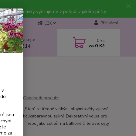
vky. Objednávky vyřizujeme v pořadí, v jakém přišly...
Přihlášení
CZK
 si rady? Zavolejte.
0
ks
za
0 Kč
 602 223 614
 v
 do
Ohodnotit produkt
ená fuchsie „Stan” s středně velkými plnými květy v jasně
ré jsou
é barvě a několikabarevnou sukní. Dekorativní volba pro
chybí.
vé pěstování nebo jako solitér na balkóně či terase.
celý
ete
eme za