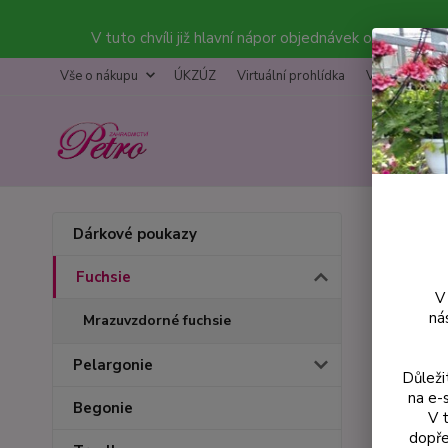
V tuto chvíli již hlavní nápor objednávek opadl a bal
Vše o nákupu
ÚKZÚZ
Virtuální prohlídka
Výstava
K
Úvod
F
Dárkové poukazy
Stan
Fuchsie
V
ná
Mrazuvzdorné fuchsie
Pelargonie
Důleži
na e-
Begonie
V 
dopře