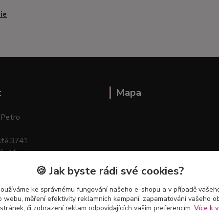
ie
t
Mapa
 Petro
stě 3741
ík–Mlazice
🍪 Jak byste rádi své cookies?
používáme ke správnému fungování našeho e-shopu a v případě vašeho
k o webu, měření efektivity reklamních kampaní, zapamatování vašeho o
 stránek, či zobrazení reklam odpovídajících vašim preferencím.
Více k v