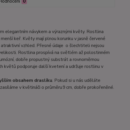
Hodnocení
0
vým elegantním návykem a výraznými květy. Rostlina
o menší keř. Květy mají plnou korunku v jasně červené
 atraktivní vzhled. Přesné údaje o šlechtiteli nejsou
velikosti. Rostlina prospívá na světlém až polostinném
humózní, dobře propustný substrát a rovnoměrnou
 květů podporuje další kvetení a udržuje rostlinu v
vyšším obsahem draslíku
. Pokud si u nás uděláte
zasíláme v květináči o průměru 9 cm, dobře prokořeněné.