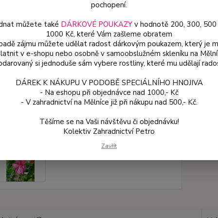
pochopení.
dnat můžete také
DÁRKOVÉ POUKAZY
v hodnotě 200, 300, 500
Dos
1000 Kč, které Vám zašleme obratem
Var
ípadě zájmu můžete udělat radost dárkovým poukazem, který je 
latnit v e-shopu nebo osobně v samoobslužném skleníku na Mělní
darovaný si jednoduše sám vybere rostliny, které mu udělají rado
ce
DÁREK K NÁKUPU V PODOBĚ SPECIÁLNÍHO HNOJIVA
49
- Na eshopu při objednávce nad 1000,- Kč
od
- V zahradnictví na Mělníce již při nákupu nad 500,- Kč.
Těšíme se na Vaši návštěvu či objednávku!
Číslo p
Kolektiv Zahradnictví Petro
Zavřít