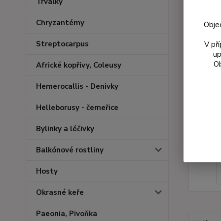
Trvalky
Chryzantémy
Obje
Streptocarpus
V př
up
Ob
Africké kopřivy, Coleusy
Hemerocallis - Denivky
Helleborusy - čemeřice
Bylinky a léčivky
Balkónové rostliny
Hosty
Okrasné keře
Paeonia, Pivoňka