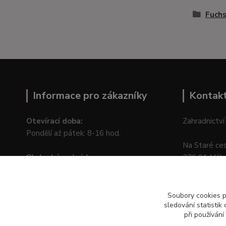
Fuchs
Informace pro zákazníky
Kontak
Otevírací doba:
Zahradnictví
Pondělí až pátek: 8-16 hod.
Na Staré ce
Obchodní podmínky
276 01 Měln
Online odstoupení od kupní smlouvy
Soubory cookies 
sledování statisti
při používání