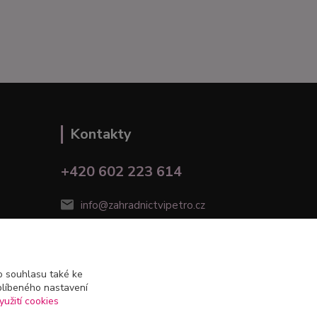
Kontakty
+420 602 223 614
info@zahradnictvipetro.cz
 souhlasu také ke
blíbeného nastavení
yužití cookies