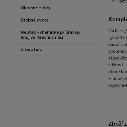
Kompl
Okrasné trávy
Komple
Drobné ovoce
Fuchsie „
Neotex - chemické přípravky,
vytváří s
hnojiva, travní směsi
barvě, su
Literatura
spolehliv
stanoviš
vlhkost –
dobré kon
V době ve
objednávk
Zboží 