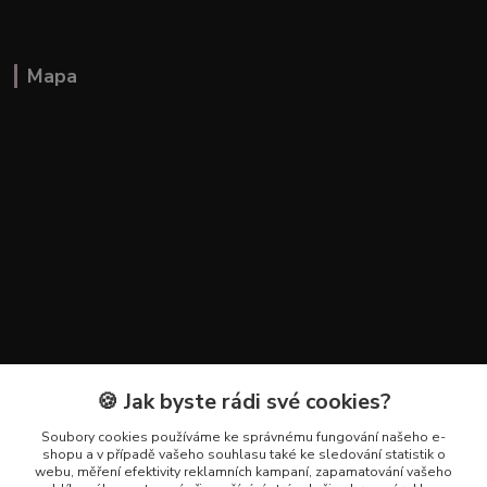
Mapa
🍪 Jak byste rádi své cookies?
Kontakty
Soubory cookies používáme ke správnému fungování našeho e-
+420 602 223 614
shopu a v případě vašeho souhlasu také ke sledování statistik o
webu, měření efektivity reklamních kampaní, zapamatování vašeho