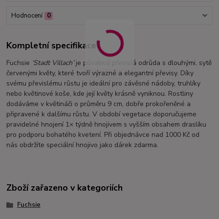
Hodnocení
0
Kompletní specifikace
Fuchsie
‘Stadt Villach’
je půvabná převislá odrůda s dlouhými, sytě
červenými květy, které tvoří výrazné a elegantní převisy. Díky
svému převislému růstu je ideální pro závěsné nádoby, truhlíky
nebo květinové koše, kde její květy krásně vyniknou. Rostliny
dodáváme v květináči o průměru 9 cm, dobře prokořeněné a
připravené k dalšímu růstu. V období vegetace doporučujeme
pravidelné hnojení 1× týdně hnojivem s vyšším obsahem draslíku
pro podporu bohatého kvetení. Při objednávce nad 1000 Kč od
nás obdržíte speciální hnojivo jako dárek zdarma.
Zboží zařazeno v kategoriích
Fuchsie