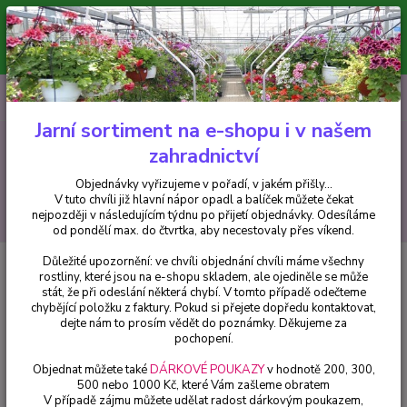
Minimální hodnota pro odeslání z e-shopu je 300 Kč.
V tuto chvíli již hlavní nápor objednávek opadl a balíček můžete čekat
nejpozději v následujícím týdnu po přijetí objednávky. Objednávky
vyřizujeme v pořadí, v jakém přišly...
0
ks
CZK
+420 602 223 614
za
0 Kč
Jarní sortiment na e-shopu i v našem
zahradnictví
Menu
Objednávky vyřizujeme v pořadí, v jakém přišly...
V tuto chvíli již hlavní nápor opadl a balíček můžete čekat
Hledat
nejpozději v následujícím týdnu po přijetí objednávky. Odesíláme
od pondělí max. do čtvrtka, aby necestovaly přes víkend.
Důležité upozornění: ve chvíli objednání chvíli máme všechny
Úvod
Fuchsie
Stadt Villach Fuchsie - cena za kus v 3-kusovém balení
rostliny, které jsou na e-shopu skladem, ale ojediněle se může
stát, že při odeslání některá chybí. V tomto případě odečteme
Stadt Villach Fuchsie - cena za
chybějící položku z faktury. Pokud si přejete dopředu kontaktovat,
kus v 3-kusovém balení
dejte nám to prosím vědět do poznámky. Děkujeme za
pochopení.
Objednat můžete také
DÁRKOVÉ POUKAZY
v hodnotě 200, 300,
500 nebo 1000 Kč, které Vám zašleme obratem
V případě zájmu můžete udělat radost dárkovým poukazem,