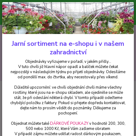
Minimální hodnota pro odeslání z e-shopu je 300 Kč.
V tuto chvíli již hlavní nápor objednávek opadl a balíček můžete čekat
nejpozději v následujícím týdnu po přijetí objednávky. Objednávky
vyřizujeme v pořadí, v jakém přišly...
0
ks
CZK
+420 602 223 614
za
0 Kč
Jarní sortiment na e-shopu i v našem
zahradnictví
Menu
Objednávky vyřizujeme v pořadí, v jakém přišly...
V tuto chvíli již hlavní nápor opadl a balíček můžete čekat
Hledat
nejpozději v následujícím týdnu po přijetí objednávky. Odesíláme
od pondělí max. do čtvrtka, aby necestovaly přes víkend.
Důležité upozornění: ve chvíli objednání chvíli máme všechny
Úvod
Balkónové rostliny
Spermánie- pokojová lípa - cena za kus v 3-
rostliny, které jsou na e-shopu skladem, ale ojediněle se může
kusovém balení
stát, že při odeslání některá chybí. V tomto případě odečteme
chybějící položku z faktury. Pokud si přejete dopředu kontaktovat,
Spermánie- pokojová lípa - cena
dejte nám to prosím vědět do poznámky. Děkujeme za
za kus v 3-kusovém balení
pochopení.
Objednat můžete také
DÁRKOVÉ POUKAZY
v hodnotě 200, 300,
500 nebo 1000 Kč, které Vám zašleme obratem
V případě zájmu můžete udělat radost dárkovým poukazem,