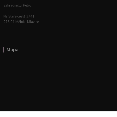
Zahradnictví Petro
Na Staré cestě 3741
276 01 Mělník–Mlazice
Mapa