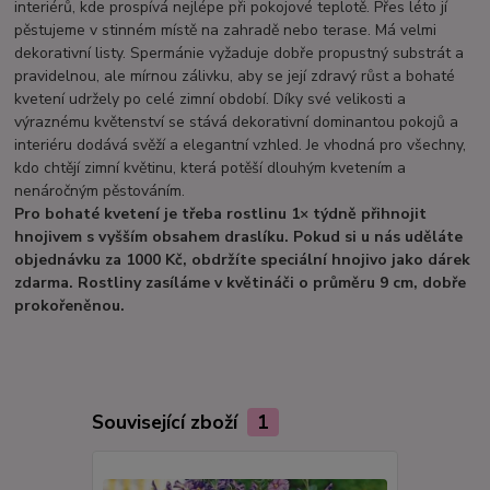
interiérů, kde prospívá nejlépe při pokojové teplotě. Přes léto jí
pěstujeme v stinném místě na zahradě nebo terase. Má velmi
dekorativní listy. Spermánie vyžaduje dobře propustný substrát a
pravidelnou, ale mírnou zálivku, aby se její zdravý růst a bohaté
kvetení udržely po celé zimní období. Díky své velikosti a
výraznému květenství se stává dekorativní dominantou pokojů a
interiéru dodává svěží a elegantní vzhled. Je vhodná pro všechny,
kdo chtějí zimní květinu, která potěší dlouhým kvetením a
nenáročným pěstováním.
Pro bohaté kvetení je třeba rostlinu 1× týdně přihnojit
hnojivem s vyšším obsahem draslíku. Pokud si u nás uděláte
objednávku za 1000 Kč, obdržíte speciální hnojivo jako dárek
zdarma. Rostliny zasíláme v květináči o průměru 9 cm, dobře
prokořeněnou.
Související zboží
1