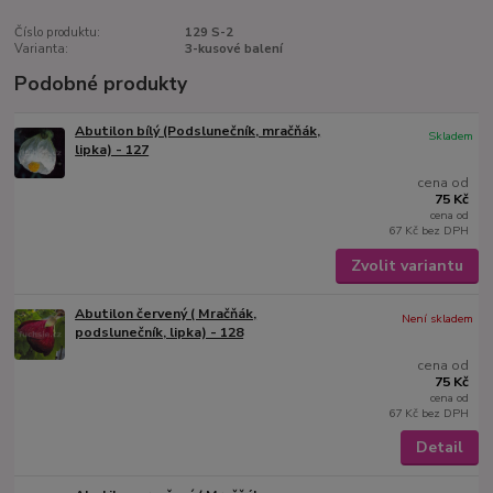
Číslo produktu:
129 S-2
Varianta:
3-kusové balení
Podobné produkty
Abutilon bílý (Podslunečník, mračňák,
Skladem
lipka) - 127
cena od
75 Kč
cena od
67 Kč
bez DPH
Zvolit variantu
Abutilon červený ( Mračňák,
Není skladem
podslunečník, lipka) - 128
cena od
75 Kč
cena od
67 Kč
bez DPH
Detail