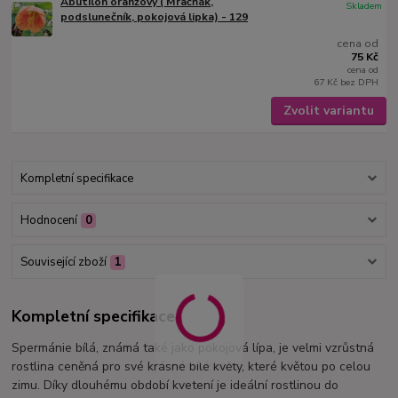
Abutilon oranžový ( Mračňák,
Skladem
podslunečník, pokojová lipka) - 129
cena od
75 Kč
cena od
67 Kč
bez DPH
Zvolit variantu
Kompletní specifikace
Hodnocení
0
Související zboží
1
Kompletní specifikace
Spermánie bílá, známá také jako pokojová lípa, je velmi vzrůstná
rostlina ceněná pro své krásné bílé květy, které květou po celou
zimu. Díky dlouhému období kvetení je ideální rostlinou do