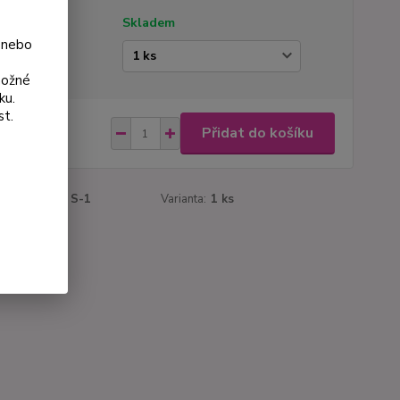
tupnost
Skladem
 nebo
ianta
možné
ku.
st.
 Kč
Přidat do košíku
Kč
bez DPH
roduktu:
129 S-1
Varianta:
1 ks