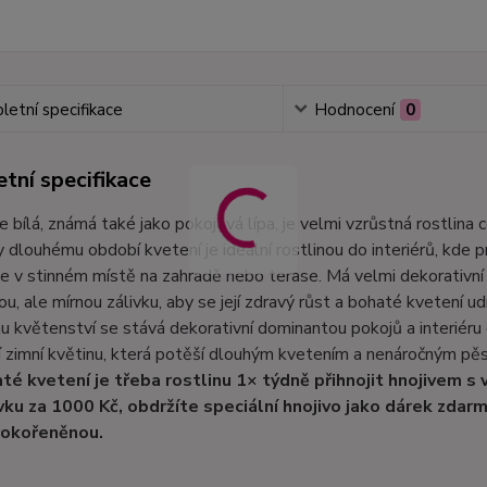
etní specifikace
Hodnocení
0
tní specifikace
 bílá, známá také jako pokojová lípa, je velmi vzrůstná rostlina 
y dlouhému období kvetení je ideální rostlinou do interiérů, kde p
 v stinném místě na zahradě nebo terase. Má velmi dekorativní 
ou, ale mírnou zálivku, aby se její zdravý růst a bohaté kvetení ud
 květenství se stává dekorativní dominantou pokojů a interiéru 
í zimní květinu, která potěší dlouhým kvetením a nenáročným pě
té kvetení je třeba rostlinu 1× týdně přihnojit hnojivem s
ku za 1000 Kč, obdržíte speciální hnojivo jako dárek zdarm
rokořeněnou.