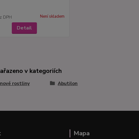
Není skladem
z DPH
Detail
zařazeno v kategoriích
nové rostliny
Abutilon
t
Mapa