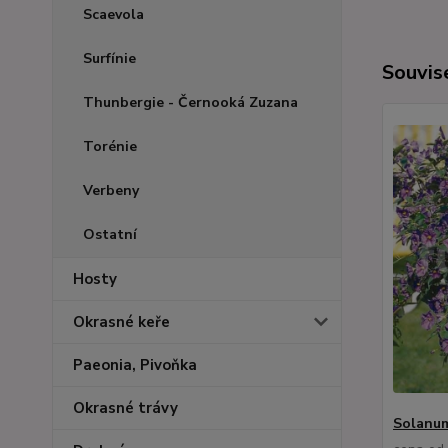
Scaevola
Surfínie
Souvise
Thunbergie - Černooká Zuzana
Torénie
Verbeny
Ostatní
Hosty
Okrasné keře
Paeonia, Pivoňka
Okrasné trávy
Solanum