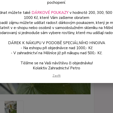
pochopení.
Dos
dnat můžete také
DÁRKOVÉ POUKAZY
v hodnotě 200, 300, 500
Var
1000 Kč, které Vám zašleme obratem
ípadě zájmu můžete udělat radost dárkovým poukazem, který je 
latnit v e-shopu nebo osobně v samoobslužném skleníku na Mělní
darovaný si jednoduše sám vybere rostliny, které mu udělají rado
85
76 
DÁREK K NÁKUPU V PODOBĚ SPECIÁLNÍHO HNOJIVA
- Na eshopu při objednávce nad 1000,- Kč
- V zahradnictví na Mělníce již při nákupu nad 500,- Kč.
Číslo p
Těšíme se na Vaši návštěvu či objednávku!
Kolektiv Zahradnictví Petro
Zavřít