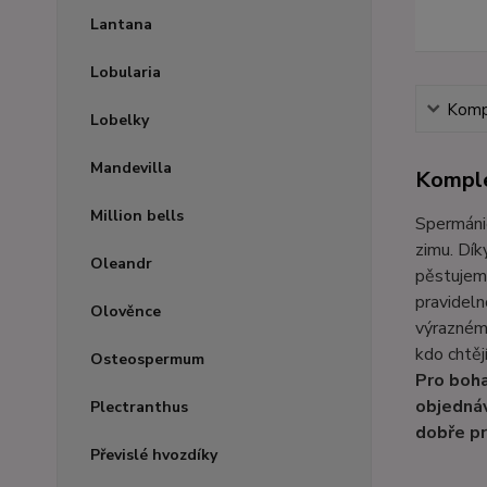
Lantana
Lobularia
Kompl
Lobelky
Mandevilla
Komple
Million bells
Spermánie
zimu. Dík
Oleandr
pěstujeme
pravideln
Olověnce
výraznému
kdo chtěj
Osteospermum
Pro boha
objednáv
Plectranthus
dobře p
Převislé hvozdíky