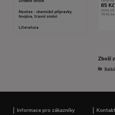
cena od
Drobné ovoce
85 Kč
cena od
Neotex - chemické přípravky,
76 Kč
be
hnojiva, travní směsi
Literatura
Zboží 
Balkó
Informace pro zákazníky
Kontak