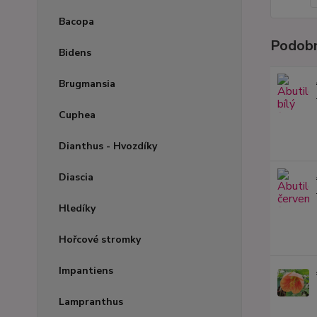
Bacopa
Podobn
Bidens
Brugmansia
Cuphea
Dianthus - Hvozdíky
Diascia
Hledíky
Hořcové stromky
Impantiens
Lampranthus