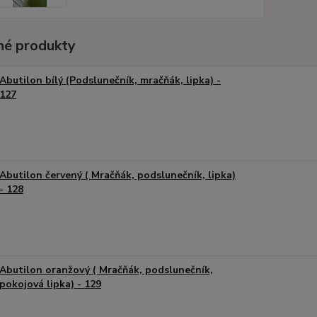
é produkty
Abutilon bílý (Podslunečník, mračňák, lipka) -
127
Abutilon červený ( Mračňák, podslunečník, lipka)
- 128
Abutilon oranžový ( Mračňák, podslunečník,
pokojová lipka) - 129