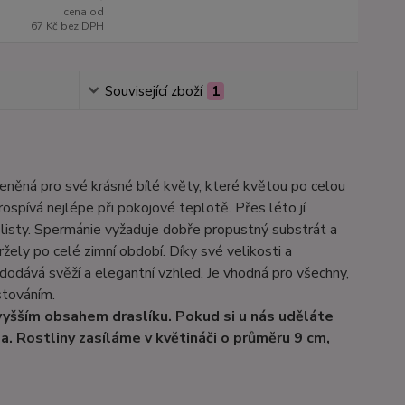
cena od
67 Kč
bez DPH
Související zboží
1
ceněná pro své krásné bílé květy, které květou po celou
rospívá nejlépe při pokojové teplotě. Přes léto jí
listy. Spermánie vyžaduje dobře propustný substrát a
ržely po celé zimní období. Díky své velikosti a
dodává svěží a elegantní vzhled. Je vhodná pro všechny,
stováním.
 vyšším obsahem draslíku. Pokud si u nás uděláte
a. Rostliny zasíláme v květináči o průměru 9 cm,