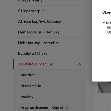
Chryzantémy
Streptocarpus
Obje
Africké kopřivy, Coleusy
V př
up
Ob
Hemerocallis - Denivky
Helleborusy - čemeřice
Bylinky a léčivky
Balkónové rostliny
Abutilon
Alstromérie
Asariny
Argyranthemum - Kopretina