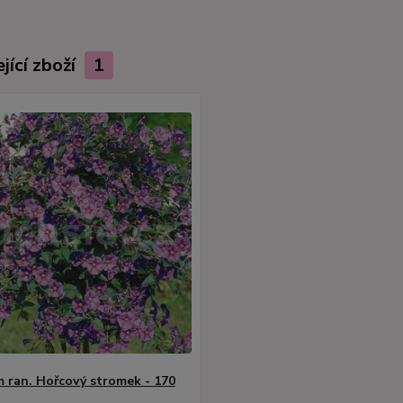
jící zboží
1
 ran. Hořcový stromek - 170