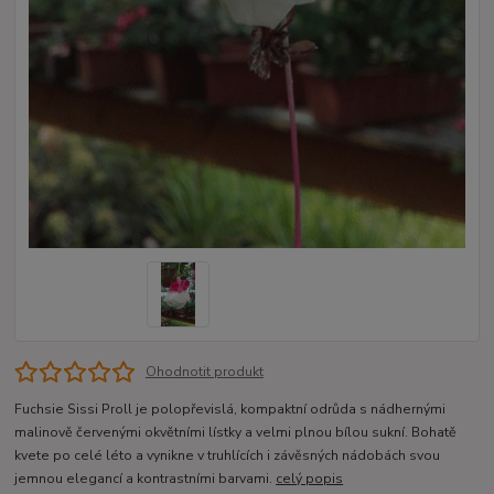
Ohodnotit produkt
Fuchsie Sissi Proll je polopřevislá, kompaktní odrůda s nádhernými
malinově červenými okvětními lístky a velmi plnou bílou sukní. Bohatě
kvete po celé léto a vynikne v truhlících i závěsných nádobách svou
jemnou elegancí a kontrastními barvami.
celý popis