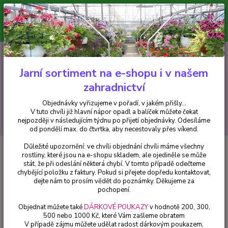
Minimální hodnota pro odeslání z e-shopu je 300 Kč.
V tuto chvíli již hlavní nápor objednávek opadl a balíček můžete čekat
nejpozději v následujícím týdnu po přijetí objednávky. Objednávky
vyřizujeme v pořadí, v jakém přišly...
0
ks
CZK
+420 602 223 614
za
0 Kč
Jarní sortiment na e-shopu i v našem
zahradnictví
Menu
Objednávky vyřizujeme v pořadí, v jakém přišly...
V tuto chvíli již hlavní nápor opadl a balíček můžete čekat
Hledat
nejpozději v následujícím týdnu po přijetí objednávky. Odesíláme
od pondělí max. do čtvrtka, aby necestovaly přes víkend.
Důležité upozornění: ve chvíli objednání chvíli máme všechny
Úvod
Fuchsie
Sissi Proll - cena na prodejně
rostliny, které jsou na e-shopu skladem, ale ojediněle se může
stát, že při odeslání některá chybí. V tomto případě odečteme
Sissi Proll - cena na prodejně
chybějící položku z faktury. Pokud si přejete dopředu kontaktovat,
dejte nám to prosím vědět do poznámky. Děkujeme za
pochopení.
Objednat můžete také
DÁRKOVÉ POUKAZY
v hodnotě 200, 300,
500 nebo 1000 Kč, které Vám zašleme obratem
V případě zájmu můžete udělat radost dárkovým poukazem,