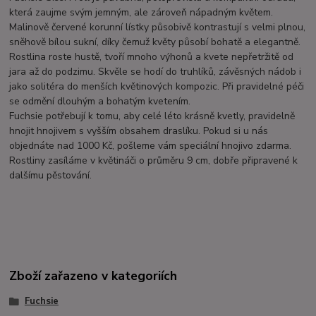
která zaujme svým jemným, ale zároveň nápadným květem.
Malinově červené korunní lístky působivě kontrastují s velmi plnou,
sněhově bílou sukní, díky čemuž květy působí bohatě a elegantně.
Rostlina roste hustě, tvoří mnoho výhonů a kvete nepřetržitě od
jara až do podzimu. Skvěle se hodí do truhlíků, závěsných nádob i
jako solitéra do menších květinových kompozic. Při pravidelné péči
se odmění dlouhým a bohatým kvetením.
Fuchsie potřebují k tomu, aby celé léto krásně kvetly, pravidelně
hnojit hnojivem s vyšším obsahem draslíku. Pokud si u nás
objednáte nad 1000 Kč, pošleme vám speciální hnojivo zdarma.
Rostliny zasíláme v květináči o průměru 9 cm, dobře připravené k
dalšímu pěstování.
Zboží zařazeno v kategoriích
Fuchsie