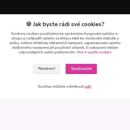
Mapa
🍪 Jak byste rádi své cookies?
Soubory cookies používáme ke správnému fungování našeho e-
shopu a v případě vašeho souhlasu také ke sledování statistik o
webu, měření efektivity reklamních kampaní, zapamatování vašeho
oblíbeného nastavení při používání stránek, či zobrazení reklam
odpovídajících vašim preferencím.
Více k využití cookies
Souhlasím
Nastavení
Souhlas můžete odmítnout
zde
.
Kontakty
+420 602 223 614