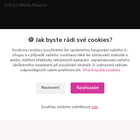
276 01 Mělník–Mlazice
Mapa
🍪 Jak byste rádi své cookies?
Soubory cookies používáme ke správnému fungování našeho e-
shopu a v případě vašeho souhlasu také ke sledování statistik o
webu, měření efektivity reklamních kampaní, zapamatování vašeho
oblíbeného nastavení při používání stránek, či zobrazení reklam
odpovídajících vašim preferencím.
Více k využití cookies
Souhlasím
Nastavení
Souhlas můžete odmítnout
zde
.
Kontakty