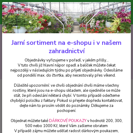
Minimální hodnota pro odeslání z e-shopu je 300 Kč.
V tuto chvíli již hlavní nápor objednávek opadl a balíček můžete čekat
nejpozději v následujícím týdnu po přijetí objednávky. Objednávky
vyřizujeme v pořadí, v jakém přišly...
0
ks
CZK
+420 602 223 614
za
0 Kč
Jarní sortiment na e-shopu i v našem
zahradnictví
Menu
Objednávky vyřizujeme v pořadí, v jakém přišly...
V tuto chvíli již hlavní nápor opadl a balíček můžete čekat
Hledat
nejpozději v následujícím týdnu po přijetí objednávky. Odesíláme
od pondělí max. do čtvrtka, aby necestovaly přes víkend.
Důležité upozornění: ve chvíli objednání chvíli máme všechny
Úvod
Fuchsie
Sissi Proll 1151F
rostliny, které jsou na e-shopu skladem, ale ojediněle se může
stát, že při odeslání některá chybí. V tomto případě odečteme
Sissi Proll 1151F
chybějící položku z faktury. Pokud si přejete dopředu kontaktovat,
dejte nám to prosím vědět do poznámky. Děkujeme za
pochopení.
Objednat můžete také
DÁRKOVÉ POUKAZY
v hodnotě 200, 300,
500 nebo 1000 Kč, které Vám zašleme obratem
V případě zájmu můžete udělat radost dárkovým poukazem,