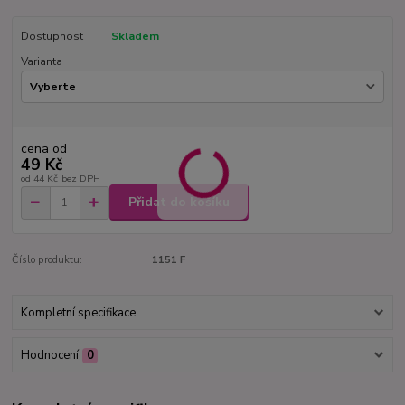
Dostupnost
Skladem
Varianta
cena od
49 Kč
od
44 Kč
bez DPH
Přidat do košíku
Číslo produktu:
1151 F
Kompletní specifikace
Hodnocení
0