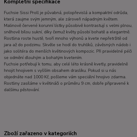
Kompletní specifikace
Fuchsie Sissi Proll je půvabná, polopřevislá a kompaktní odrůda,
která zaujme svým jemným, ale zároveň nápadným květem.
Malinově červené korunní lístky působivě kontrastují s velmi plnou,
sněhově bílou sukní, díky čemuž květy působí bohatě a elegantně.
Rostlina roste hustě, tvoří mnoho výhonů a kvete nepřetržitě od
jara až do podzimu. Skvěle se hodí do truhlíků, závěsných nádob i
jako solitéra do menších květinových kompozic. Při pravidelné péči
se odmění dlouhým a bohatým kvetením.
Fuchsie potřebují k tomu, aby celé léto krásně kvetly, pravidelně
hnojit hnojivem s vyšším obsahem draslíku. Pokud si u nás
objednáte nad 1000 Kč, pošleme vám speciální hnojivo zdarma.
Rostliny zasíláme v květináči o průměru 9 cm, dobře připravené k
dalšímu pěstování.
Zboží zařazeno v kategoriích