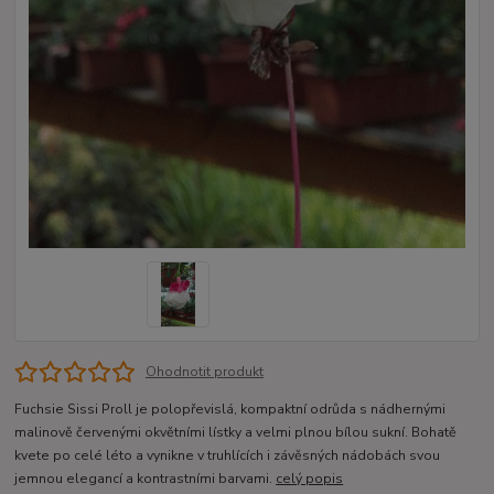
Ohodnotit produkt
Fuchsie Sissi Proll je polopřevislá, kompaktní odrůda s nádhernými
malinově červenými okvětními lístky a velmi plnou bílou sukní. Bohatě
kvete po celé léto a vynikne v truhlících i závěsných nádobách svou
jemnou elegancí a kontrastními barvami.
celý popis