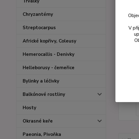
Trvalky
Chryzantémy
Obje
Streptocarpus
V př
up
Ob
Africké kopřivy, Coleusy
Hemerocallis - Denivky
Helleborusy - čemeřice
Bylinky a léčivky
Balkónové rostliny
Hosty
Okrasné keře
Paeonia, Pivoňka