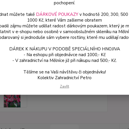
pochopení.
dnat můžete také
DÁRKOVÉ POUKAZY
v hodnotě 200, 300, 500
Dos
1000 Kč, které Vám zašleme obratem
Var
ípadě zájmu můžete udělat radost dárkovým poukazem, který je 
latnit v e-shopu nebo osobně v samoobslužném skleníku na Mělní
darovaný si jednoduše sám vybere rostliny, které mu udělají rado
54
DÁREK K NÁKUPU V PODOBĚ SPECIÁLNÍHO HNOJIVA
48 
- Na eshopu při objednávce nad 1000,- Kč
- V zahradnictví na Mělníce již při nákupu nad 500,- Kč.
Číslo p
Těšíme se na Vaši návštěvu či objednávku!
Kolektiv Zahradnictví Petro
Zavřít