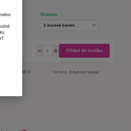
 nebo
tupnost
Skladem
ianta
možné
ku.
st.
 Kč
Přidat do košíku
Kč
bez DPH
roduktu:
1135F-2
Varianta:
3-kusové balení