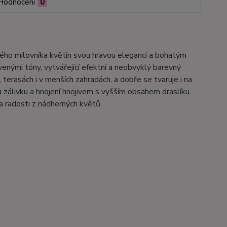
Hodnocení
0
ždého milovníka květin svou hravou elegancí a bohatým
venými tóny, vytvářející efektní a neobvyklý barevný
terasách i v menších zahradách, a dobře se tvaruje i na
u zálivku a hnojení hnojivem s vyšším obsahem draslíku.
a radosti z nádherných květů.