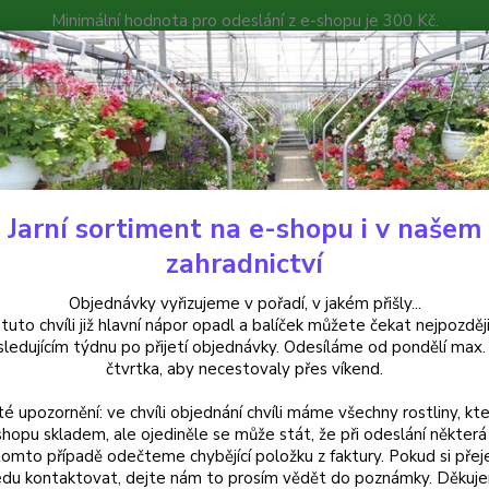
Minimální hodnota pro odeslání z e-shopu je 300 Kč.
íček můžete čekat nejpozději v následujícím týdnu po přijetí objedná
atalog
Poradna
Kontakty
Nevíte
Hledat
+420
Jarní sortiment na e-shopu i v našem
uchsie
Shrimp Cocktail - cena za kus v 3-kusovém balení
zahradnictví
mp Cocktail - cena za kus v 3-k
Objednávky vyřizujeme v pořadí, v jakém přišly...
 tuto chvíli již hlavní nápor opadl a balíček můžete čekat nejpozději
sledujícím týdnu po přijetí objednávky. Odesíláme od pondělí max.
čtvrtka, aby necestovaly přes víkend.
Fuchsi
té upozornění: ve chvíli objednání chvíli máme všechny rostliny, kte
menšíc
shopu skladem, ale ojediněle se může stát, že při odeslání některá 
růžovo
tomto případě odečteme chybějící položku z faktury. Pokud si přej
elegan
du kontaktovat, dejte nám to prosím vědět do poznámky. Děkuj