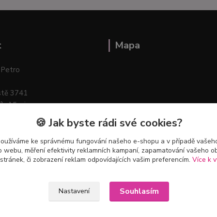
t
Mapa
 Petro
stě 3741
ík–Mlazice
🍪 Jak byste rádi své cookies?
používáme ke správnému fungování našeho e-shopu a v případě vašeho
k o webu, měření efektivity reklamních kampaní, zapamatování vašeho o
 stránek, či zobrazení reklam odpovídajících vašim preferencím.
Více k v
Souhlasím
Nastavení