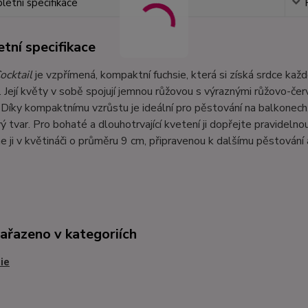
etní specifikace
tní specifikace
ocktail
je vzpřímená, kompaktní fuchsie, která si získá srdce ka
 Její květy v sobě spojují jemnou růžovou s výraznými růžovo-čer
 Díky kompaktnímu vzrůstu je ideální pro pěstování na balkonech, 
 tvar. Pro bohaté a dlouhotrvající kvetení ji dopřejte pravidelno
ji v květináči o průměru 9 cm, připravenou k dalšímu pěstování 
zařazeno v kategoriích
ie