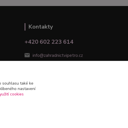
Kontakty
+420 602 223 614
info@zahradnictvipetro.cz
 souhlasu také ke
blíbeného nastavení
yužití cookies