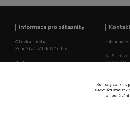
Informace pro zákazníky
Kontak
Otevírací doba:
Zahradnictví
Pondělí až pátek: 8-16 hod.
Na Staré ce
Obchodní podmínky
276 01 Měln
Online odstoupení od kupní smlouvy
Soubory cookies 
sledování statisti
při používání