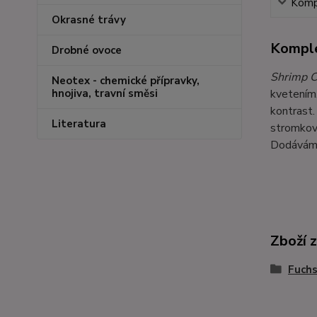
Kompl
Okrasné trávy
Komple
Drobné ovoce
Shrimp C
Neotex - chemické přípravky,
kvetením.
hnojiva, travní směsi
kontrast.
Literatura
stromkový
Dodáváme 
Zboží 
Fuchs