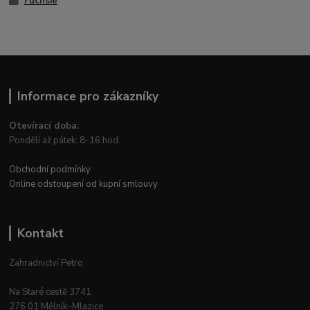
Fuchsie
Informace pro zákazníky
Otevírací doba:
Pondělí až pátek: 8-16 hod.
Obchodní podmínky
Online odstoupení od kupní smlouvy
Kontakt
Zahradnictví Petro
Na Staré cestě 3741
276 01 Mělník–Mlazice