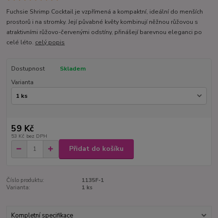
Fuchsie Shrimp Cocktail je vzpřímená a kompaktní, ideální do menších
prostorů i na stromky. Její půvabné květy kombinují něžnou růžovou s
atraktivními růžovo-červenými odstíny, přinášejí barevnou eleganci po
celé léto.
celý popis
Dostupnost
Skladem
Varianta
59 Kč
53 Kč
bez DPH
Přidat do košíku
Číslo produktu:
1135F-1
Varianta:
1 ks
Kompletní specifikace