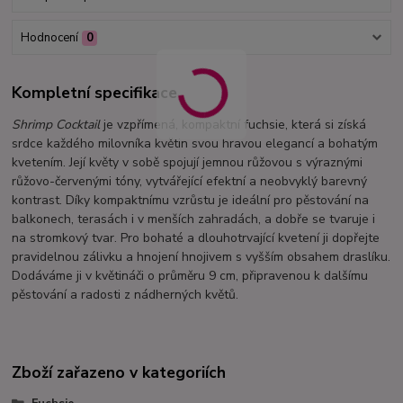
Hodnocení
0
Kompletní specifikace
Shrimp Cocktail
je vzpřímená, kompaktní fuchsie, která si získá
srdce každého milovníka květin svou hravou elegancí a bohatým
kvetením. Její květy v sobě spojují jemnou růžovou s výraznými
růžovo-červenými tóny, vytvářející efektní a neobvyklý barevný
kontrast. Díky kompaktnímu vzrůstu je ideální pro pěstování na
balkonech, terasách i v menších zahradách, a dobře se tvaruje i
na stromkový tvar. Pro bohaté a dlouhotrvající kvetení ji dopřejte
pravidelnou zálivku a hnojení hnojivem s vyšším obsahem draslíku.
Dodáváme ji v květináči o průměru 9 cm, připravenou k dalšímu
pěstování a radosti z nádherných květů.
Zboží zařazeno v kategoriích