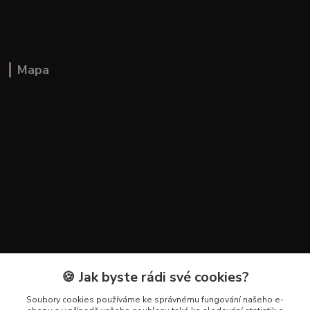
Mapa
🍪 Jak byste rádi své cookies?
Kontakty
Soubory cookies používáme ke správnému fungování našeho e-
+420 602 223 614