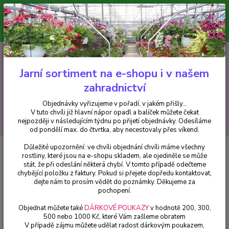
Minimální hodnota pro odeslání z e-shopu je 300 Kč.
V tuto chvíli již hlavní nápor objednávek opadl a balíček můžete čekat
nejpozději v následujícím týdnu po přijetí objednávky. Objednávky
vyřizujeme v pořadí, v jakém přišly...
0
ks
CZK
+420 602 223 614
za
0 Kč
Jarní sortiment na e-shopu i v našem
zahradnictví
Menu
Objednávky vyřizujeme v pořadí, v jakém přišly...
V tuto chvíli již hlavní nápor opadl a balíček můžete čekat
Hledat
nejpozději v následujícím týdnu po přijetí objednávky. Odesíláme
od pondělí max. do čtvrtka, aby necestovaly přes víkend.
Důležité upozornění: ve chvíli objednání chvíli máme všechny
Úvod
Fuchsie
Shrimp Cocktail - 1 ks
rostliny, které jsou na e-shopu skladem, ale ojediněle se může
stát, že při odeslání některá chybí. V tomto případě odečteme
Shrimp Cocktail - 1 ks
chybějící položku z faktury. Pokud si přejete dopředu kontaktovat,
dejte nám to prosím vědět do poznámky. Děkujeme za
pochopení.
Objednat můžete také
DÁRKOVÉ POUKAZY
v hodnotě 200, 300,
500 nebo 1000 Kč, které Vám zašleme obratem
V případě zájmu můžete udělat radost dárkovým poukazem,