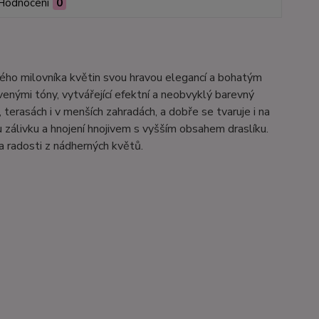
Hodnocení
0
ždého milovníka květin svou hravou elegancí a bohatým
venými tóny, vytvářející efektní a neobvyklý barevný
terasách i v menších zahradách, a dobře se tvaruje i na
u zálivku a hnojení hnojivem s vyšším obsahem draslíku.
a radosti z nádherných květů.