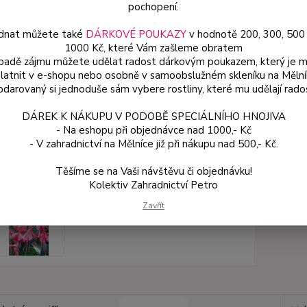
pochopení.
dnat můžete také
DÁRKOVÉ POUKAZY
v hodnotě 200, 300, 500
Dos
1000 Kč, které Vám zašleme obratem
Var
ípadě zájmu můžete udělat radost dárkovým poukazem, který je 
latnit v e-shopu nebo osobně v samoobslužném skleníku na Mělní
darovaný si jednoduše sám vybere rostliny, které mu udělají rado
ce
DÁREK K NÁKUPU V PODOBĚ SPECIÁLNÍHO HNOJIVA
49
- Na eshopu při objednávce nad 1000,- Kč
od
- V zahradnictví na Mělníce již při nákupu nad 500,- Kč.
Těšíme se na Vaši návštěvu či objednávku!
Číslo p
Kolektiv Zahradnictví Petro
Zavřít