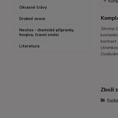
Kompl
Okrasné trávy
Komple
Drobné ovoce
Shrimp C
Neotex - chemické přípravky,
kvetením.
hnojiva, travní směsi
kontrast.
Literatura
stromkový
Dodáváme 
Zboží 
Fuchs