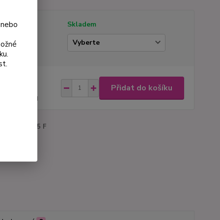
 nebo
tupnost
Skladem
ianta
možné
ku.
st.
na od
Přidat do košíku
 Kč
44 Kč
bez DPH
roduktu:
1135 F