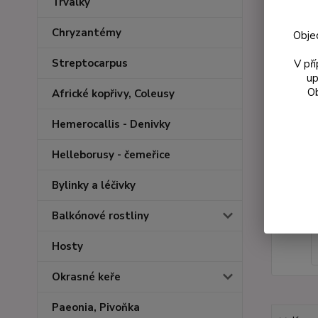
Trvalky
Chryzantémy
Obje
Streptocarpus
V př
up
Ob
Africké kopřivy, Coleusy
Hemerocallis - Denivky
Helleborusy - čemeřice
Bylinky a léčivky
Balkónové rostliny
Hosty
Okrasné keře
Paeonia, Pivoňka