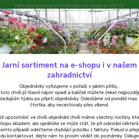
Minimální hodnota pro odeslání z e-shopu je 300 Kč.
íček můžete čekat nejpozději v následujícím týdnu po přijetí objedná
atalog
Poradna
Kontakty
Nevíte
Hledat
+420
Jarní sortiment na e-shopu i v našem
uchsie
Shrimp Cocktail 1135 F
zahradnictví
mp Cocktail 1135 F
Objednávky vyřizujeme v pořadí, v jakém přišly...
 tuto chvíli již hlavní nápor opadl a balíček můžete čekat nejpozději
sledujícím týdnu po přijetí objednávky. Odesíláme od pondělí max.
čtvrtka, aby necestovaly přes víkend.
Fuchsi
té upozornění: ve chvíli objednání chvíli máme všechny rostliny, kte
menšíc
shopu skladem, ale ojediněle se může stát, že při odeslání některá 
růžovo
tomto případě odečteme chybějící položku z faktury. Pokud si přej
elegan
du kontaktovat, dejte nám to prosím vědět do poznámky. Děkuj