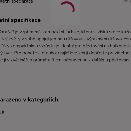
etní specifikace
tní specifikace
ocktail
je vzpřímená, kompaktní fuchsie, která si získá srdce ka
 Její květy v sobě spojují jemnou růžovou s výraznými růžovo-čer
 Díky kompaktnímu vzrůstu je ideální pro pěstování na balkonech, 
 tvar. Pro bohaté a dlouhotrvající kvetení ji dopřejte pravidelno
ji v květináči o průměru 9 cm, připravenou k dalšímu pěstování 
zařazeno v kategoriích
ie