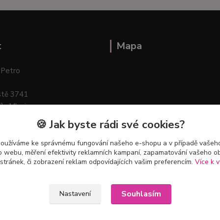
t
Mapa
 Petro
stě 3741
ík–Mlazice
🍪 Jak byste rádi své cookies?
používáme ke správnému fungování našeho e-shopu a v případě vašeho
k o webu, měření efektivity reklamních kampaní, zapamatování vašeho o
 stránek, či zobrazení reklam odpovídajících vašim preferencím.
Více k v
Souhlasím
Nastavení