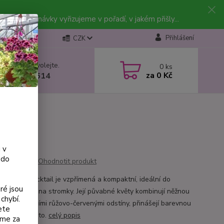
vky. Objednávky vyřizujeme v pořadí, v jakém přišly...
Přihlášení
CZK
 si rady? Zavolejte.
0
ks
za
0 Kč
 602 223 614
 v
 do
Ohodnotit produkt
e Shrimp Cocktail je vzpřímená a kompaktní, ideální do
ré jsou
h prostorů i na stromky. Její půvabné květy kombinují něžnou
chybí.
u s atraktivními růžovo-červenými odstíny, přinášejí barevnou
ete
ci po celé léto.
celý popis
eme za