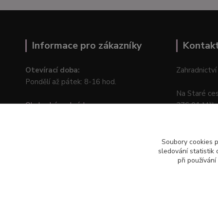
Informace pro zákazníky
Kontak
Otevírací doba:
Zahradnictví
Pondělí až pátek: 8-16 hod.
Na Staré ce
Obchodní podmínky
276 01 Měln
Online odstoupení od kupní smlouvy
Soubory cookies 
sledování statisti
při používání