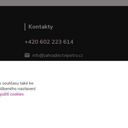
Kontakty
+420 602 223 614
info@zahradnictvipetro.cz
 souhlasu také ke
blíbeného nastavení
yužití cookies