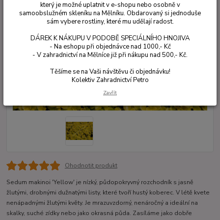
který je možné uplatnit v e-shopu nebo osobně v
samoobslužném skleníku na Mělníku. Obdarovaný si jednoduše
sám vybere rostliny, které mu udělají radost.
DÁREK K NÁKUPU V PODOBĚ SPECIÁLNÍHO HNOJIVA
- Na eshopu při objednávce nad 1000,- Kč
- V zahradnictví na Mělníce již při nákupu nad 500,- Kč.
Těšíme se na Vaši návštěvu či objednávku!
Kolektiv Zahradnictví Petro
Zavřít
Ohodnotit produkt
Sedum makinoi 'Yellow' je nízký, půdopokryvný rozchodník s jasně
žlutými, drobnými dužnatými listy, které tvoří hustý koberec. V létě kvete
nenápadnými žlutými květy. Je mrazuvzdorný, nenáročný a ideální na
skalky, suché zídky nebo jako okrasná půda. Zasíláme jako dobře