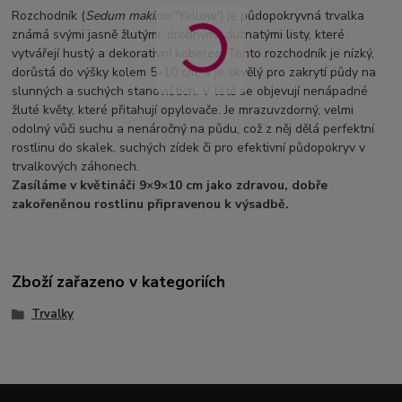
Rozchodník (
Sedum makinoi
'Yellow') je půdopokryvná trvalka
známá svými jasně žlutými, drobnými, dužnatými listy, které
vytvářejí hustý a dekorativní koberec. Tento rozchodník je nízký,
dorůstá do výšky kolem 5–10 cm, a je skvělý pro zakrytí půdy na
slunných a suchých stanovištích. V létě se objevují nenápadné
žluté květy, které přitahují opylovače. Je mrazuvzdorný, velmi
odolný vůči suchu a nenáročný na půdu, což z něj dělá perfektní
rostlinu do skalek, suchých zídek či pro efektivní půdopokryv v
trvalkových záhonech.
Zasíláme v květináči 9×9×10 cm jako zdravou, dobře
zakořeněnou rostlinu připravenou k výsadbě.
Zboží zařazeno v kategoriích
Trvalky