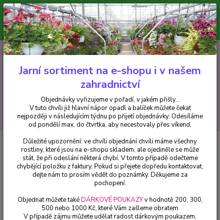
Minimální hodnota pro odeslání z e-shopu je 300 Kč.
V tuto chvíli již hlavní nápor objednávek opadl a balíček můžete čekat
nejpozději v následujícím týdnu po přijetí objednávky. Objednávky
vyřizujeme v pořadí, v jakém přišly...
0
ks
CZK
+420 602 223 614
za
0 Kč
Jarní sortiment na e-shopu i v našem
zahradnictví
Menu
Objednávky vyřizujeme v pořadí, v jakém přišly...
V tuto chvíli již hlavní nápor opadl a balíček můžete čekat
Hledat
nejpozději v následujícím týdnu po přijetí objednávky. Odesíláme
od pondělí max. do čtvrtka, aby necestovaly přes víkend.
Důležité upozornění: ve chvíli objednání chvíli máme všechny
Úvod
Trvalky
Sedum makioni Yellow- rozchodník - cena na prodejně
rostliny, které jsou na e-shopu skladem, ale ojediněle se může
stát, že při odeslání některá chybí. V tomto případě odečteme
Sedum makioni Yellow-
chybějící položku z faktury. Pokud si přejete dopředu kontaktovat,
rozchodník - cena na prodejně
dejte nám to prosím vědět do poznámky. Děkujeme za
pochopení.
Objednat můžete také
DÁRKOVÉ POUKAZY
v hodnotě 200, 300,
500 nebo 1000 Kč, které Vám zašleme obratem
V případě zájmu můžete udělat radost dárkovým poukazem,