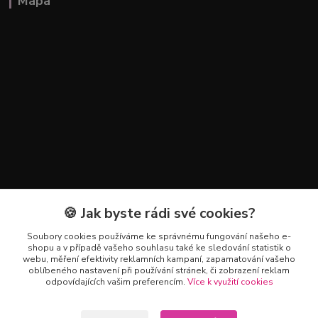
Mapa
🍪 Jak byste rádi své cookies?
Kontakty
Soubory cookies používáme ke správnému fungování našeho e-
+420 602 223 614
shopu a v případě vašeho souhlasu také ke sledování statistik o
webu, měření efektivity reklamních kampaní, zapamatování vašeho
oblíbeného nastavení při používání stránek, či zobrazení reklam
info@zahradnictvipetro.cz
odpovídajících vašim preferencím.
Více k využití cookies