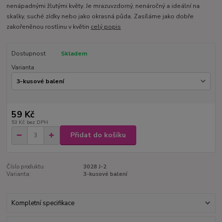
nenápadnými žlutými květy. Je mrazuvzdorný, nenáročný a ideální na
skalky, suché zídky nebo jako okrasná půda. Zasíláme jako dobře
zakořeněnou rostlinu v květin
celý popis
Dostupnost
Skladem
Varianta
59 Kč
53 Kč
bez DPH
Přidat do košíku
Číslo produktu:
3028 J-2
Varianta:
3-kusové balení
Kompletní specifikace