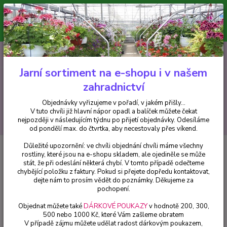
Minimální hodnota pro odeslání z e-shopu je 300 Kč.
V tuto chvíli již hlavní nápor objednávek opadl a balíček můžete čekat
nejpozději v následujícím týdnu po přijetí objednávky. Objednávky
vyřizujeme v pořadí, v jakém přišly...
0
ks
CZK
+420 602 223 614
za
0 Kč
Jarní sortiment na e-shopu i v našem
zahradnictví
Menu
Objednávky vyřizujeme v pořadí, v jakém přišly...
V tuto chvíli již hlavní nápor opadl a balíček můžete čekat
Hledat
nejpozději v následujícím týdnu po přijetí objednávky. Odesíláme
od pondělí max. do čtvrtka, aby necestovaly přes víkend.
Důležité upozornění: ve chvíli objednání chvíli máme všechny
Úvod
Trvalky
Sedum makioni Yellow- rozchodník - cena za kus v 3-
rostliny, které jsou na e-shopu skladem, ale ojediněle se může
kusovém balení
stát, že při odeslání některá chybí. V tomto případě odečteme
chybějící položku z faktury. Pokud si přejete dopředu kontaktovat,
Sedum makioni Yellow-
dejte nám to prosím vědět do poznámky. Děkujeme za
rozchodník - cena za kus v 3-
pochopení.
kusovém balení
Objednat můžete také
DÁRKOVÉ POUKAZY
v hodnotě 200, 300,
500 nebo 1000 Kč, které Vám zašleme obratem
V případě zájmu můžete udělat radost dárkovým poukazem,