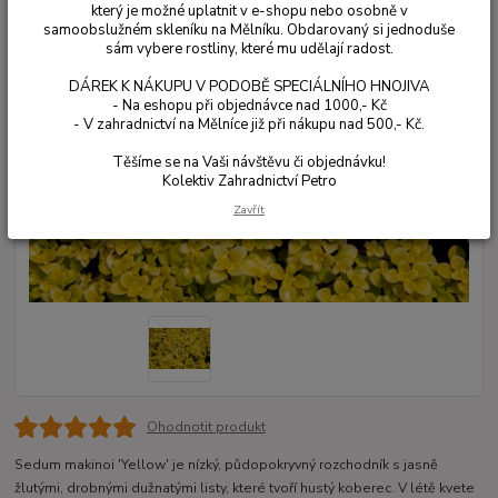
který je možné uplatnit v e-shopu nebo osobně v
samoobslužném skleníku na Mělníku. Obdarovaný si jednoduše
sám vybere rostliny, které mu udělají radost.
DÁREK K NÁKUPU V PODOBĚ SPECIÁLNÍHO HNOJIVA
- Na eshopu při objednávce nad 1000,- Kč
- V zahradnictví na Mělníce již při nákupu nad 500,- Kč.
Těšíme se na Vaši návštěvu či objednávku!
Kolektiv Zahradnictví Petro
Zavřít
Ohodnotit produkt
Sedum makinoi 'Yellow' je nízký, půdopokryvný rozchodník s jasně
žlutými, drobnými dužnatými listy, které tvoří hustý koberec. V létě kvete