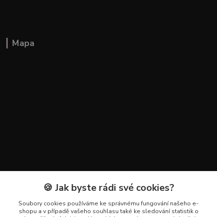
Mapa
🍪 Jak byste rádi své cookies?
Kontakty
Soubory cookies používáme ke správnému fungování našeho e-
+420 602 223 614
shopu a v případě vašeho souhlasu také ke sledování statistik o