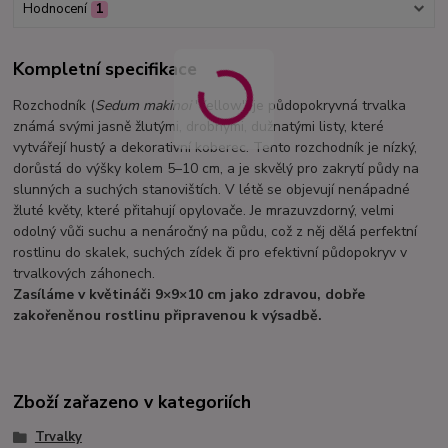
Hodnocení
1
Kompletní specifikace
Rozchodník (
Sedum makinoi
'Yellow') je půdopokryvná trvalka
známá svými jasně žlutými, drobnými, dužnatými listy, které
vytvářejí hustý a dekorativní koberec. Tento rozchodník je nízký,
dorůstá do výšky kolem 5–10 cm, a je skvělý pro zakrytí půdy na
slunných a suchých stanovištích. V létě se objevují nenápadné
žluté květy, které přitahují opylovače. Je mrazuvzdorný, velmi
odolný vůči suchu a nenáročný na půdu, což z něj dělá perfektní
rostlinu do skalek, suchých zídek či pro efektivní půdopokryv v
trvalkových záhonech.
Zasíláme v květináči 9×9×10 cm jako zdravou, dobře
zakořeněnou rostlinu připravenou k výsadbě.
Zboží zařazeno v kategoriích
Trvalky