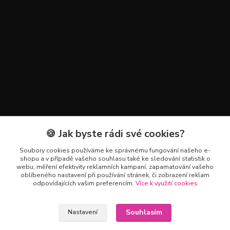
🍪 Jak byste rádi své cookies?
Kontakty
Soubory cookies používáme ke správnému fungování našeho e-
+420 602 223 614
shopu a v případě vašeho souhlasu také ke sledování statistik o
webu, měření efektivity reklamních kampaní, zapamatování vašeho
oblíbeného nastavení při používání stránek, či zobrazení reklam
info@zahradnictvipetro.cz
odpovídajících vašim preferencím.
Více k využití cookies
Souhlasím
Nastavení