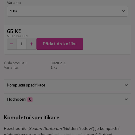
Varianta
65 Kč
58 Kč
bez DPH
Přidat do košíku
Číslo produktu:
3028 Z-1
Varianta:
1 ks
Kompletní specifikace
Hodnocení
0
Kompletní specifikace
Rozchodník (
Sedum floriferum
'Golden Yellow') je kompaktní,
půdopokryvná trvalka známá svými jasně zlatavě žlutými