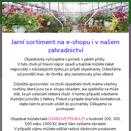
Minimální hodnota pro odeslání z e-shopu je 300 Kč.
V tuto chvíli již hlavní nápor objednávek opadl a balíček můžete čekat
nejpozději v následujícím týdnu po přijetí objednávky. Objednávky
vyřizujeme v pořadí, v jakém přišly...
0
ks
CZK
+420 602 223 614
za
0 Kč
Jarní sortiment na e-shopu i v našem
zahradnictví
Menu
Objednávky vyřizujeme v pořadí, v jakém přišly...
V tuto chvíli již hlavní nápor opadl a balíček můžete čekat
Hledat
nejpozději v následujícím týdnu po přijetí objednávky. Odesíláme
od pondělí max. do čtvrtka, aby necestovaly přes víkend.
Důležité upozornění: ve chvíli objednání chvíli máme všechny
Úvod
Trvalky
Sedum florif. Golden Yellow- rozchodník - 1 ks
rostliny, které jsou na e-shopu skladem, ale ojediněle se může
stát, že při odeslání některá chybí. V tomto případě odečteme
Sedum florif. Golden Yellow-
chybějící položku z faktury. Pokud si přejete dopředu kontaktovat,
rozchodník - 1 ks
dejte nám to prosím vědět do poznámky. Děkujeme za
pochopení.
Objednat můžete také
DÁRKOVÉ POUKAZY
v hodnotě 200, 300,
500 nebo 1000 Kč, které Vám zašleme obratem
V případě zájmu můžete udělat radost dárkovým poukazem,