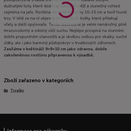
dužnatými listy, které dodávají zahradě svěží a slunečný vzhled
zejména na jaře. Rostlina dorůstá do výšky 10–15 cm a tvoří husté
trsy. V létě se na ní objevují drobné žluté květy, které přitahují
včely a další opylovače. Tento rozchodník je velmi nenáročný, plně
mrazuvzdorný a odolný vůči suchu. Nejlépe prospívá na slunném,
dobře propustném stanovišti a je skvělou volbou pro skalky, suché
zídky, ale i jako barevný půdopokryv v trvalkových záhonech.
Zasíláme v květináči 9×9×10 cm jako zdravou, dobře
zakořeněnou rostlinu připravenou k výsadbě.
Zboží zařazeno v kategoriích
Trvalky