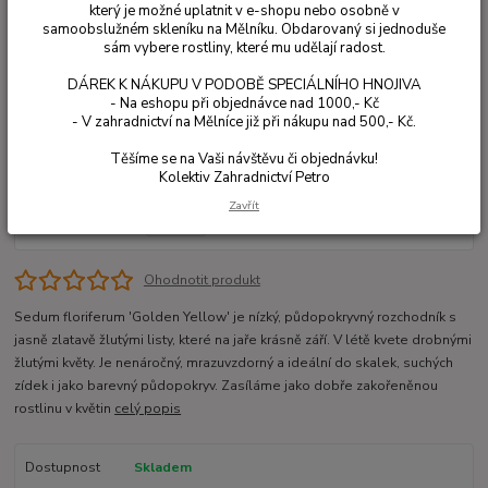
který je možné uplatnit v e-shopu nebo osobně v
samoobslužném skleníku na Mělníku. Obdarovaný si jednoduše
sám vybere rostliny, které mu udělají radost.
DÁREK K NÁKUPU V PODOBĚ SPECIÁLNÍHO HNOJIVA
- Na eshopu při objednávce nad 1000,- Kč
- V zahradnictví na Mělníce již při nákupu nad 500,- Kč.
Těšíme se na Vaši návštěvu či objednávku!
Kolektiv Zahradnictví Petro
Zavřít
Ohodnotit produkt
Sedum floriferum 'Golden Yellow' je nízký, půdopokryvný rozchodník s
jasně zlatavě žlutými listy, které na jaře krásně září. V létě kvete drobnými
žlutými květy. Je nenáročný, mrazuvzdorný a ideální do skalek, suchých
zídek i jako barevný půdopokryv. Zasíláme jako dobře zakořeněnou
rostlinu v květin
celý popis
Dostupnost
Skladem