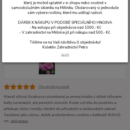
který je možné uplatnit v e-shopu nebo osobně v
samoobslužném skleníku na Mělníku. Obdarovaný si jednoduše
sám vybere rostliny, které mu udělají radost.
DÁREK K NÁKUPU V PODOBĚ SPECIÁLNÍHO HNOJIVA
- Na eshopu při objednávce nad 1000,- Kč
- V zahradnictví na Mělníce již při nákupu nad 500,- Kč.
Těšíme se na Vaši návštěvu či objednávku!
Kolektiv Zahradnictví Petro
Zavřít
Ohodnotit produkt
Hlaváč růžový (Scabiosa columbaria) je jemná trvalka s něžně růžovými
květy na tenkých, ale pevných stoncích. Kvete od léta do podzimu a
přitahuje včely i motýly. Ideální do přírodních a venkovských zahrad.
Zasíláme jako silnou, dobře prokořeněnou rostlinu v květináči 9×9×10
cm.
celý popis