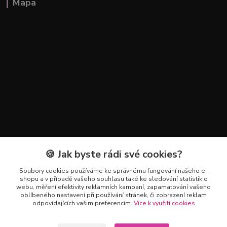
Mapa
🍪 Jak byste rádi své cookies?
Kontakty
Soubory cookies používáme ke správnému fungování našeho e-
+420 602 223 614
shopu a v případě vašeho souhlasu také ke sledování statistik o
webu, měření efektivity reklamních kampaní, zapamatování vašeho
oblíbeného nastavení při používání stránek, či zobrazení reklam
info@zahradnictvipetro.cz
odpovídajících vašim preferencím.
Více k využití cookies