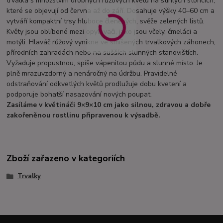
trvalka s množstvím drobných růžových květů na štíhlých stoncích,
které se objevují od června až do září. Dosahuje výšky 40–60 cm a
vytváří kompaktní trsy hluboce členěných, svěže zelených listů.
Květy jsou oblíbené mezi opylovači, jako jsou včely, čmeláci a
motýli. Hlaváč růžový vynikne ve smíšených trvalkových záhonech,
přírodních zahradách nebo na sušších slunných stanovištích.
Vyžaduje propustnou, spíše vápenitou půdu a slunné místo. Je
plně mrazuvzdorný a nenáročný na údržbu. Pravidelné
odstraňování odkvetlých květů prodlužuje dobu kvetení a
podporuje bohatší nasazování nových poupat.
Zasíláme v květináči 9×9×10 cm jako silnou, zdravou a dobře
zakořeněnou rostlinu připravenou k výsadbě.
Zboží zařazeno v kategoriích
Trvalky