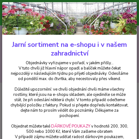
Minimální hodnota pro odeslání z e-shopu je 300 Kč.
V tuto chvíli již hlavní nápor objednávek opadl a balíček můžete čekat
nejpozději v následujícím týdnu po přijetí objednávky. Objednávky
vyřizujeme v pořadí, v jakém přišly...
0
ks
CZK
+420 602 223 614
za
0 Kč
Jarní sortiment na e-shopu i v našem
zahradnictví
Menu
Objednávky vyřizujeme v pořadí, v jakém přišly...
V tuto chvíli již hlavní nápor opadl a balíček můžete čekat
Hledat
nejpozději v následujícím týdnu po přijetí objednávky. Odesíláme
od pondělí max. do čtvrtka, aby necestovaly přes víkend.
Důležité upozornění: ve chvíli objednání chvíli máme všechny
Úvod
Trvalky
Scobiosa columbaria Hlaváč růžový - 1 ks
rostliny, které jsou na e-shopu skladem, ale ojediněle se může
stát, že při odeslání některá chybí. V tomto případě odečteme
Scobiosa columbaria Hlaváč
chybějící položku z faktury. Pokud si přejete dopředu kontaktovat,
růžový - 1 ks
dejte nám to prosím vědět do poznámky. Děkujeme za
pochopení.
Objednat můžete také
DÁRKOVÉ POUKAZY
v hodnotě 200, 300,
500 nebo 1000 Kč, které Vám zašleme obratem
V případě zájmu můžete udělat radost dárkovým poukazem,