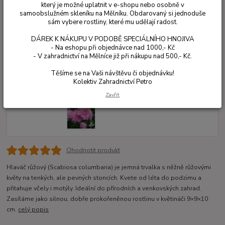
který je možné uplatnit v e-shopu nebo osobně v
samoobslužném skleníku na Mělníku. Obdarovaný si jednoduše
sám vybere rostliny, které mu udělají radost.
DÁREK K NÁKUPU V PODOBĚ SPECIÁLNÍHO HNOJIVA
- Na eshopu při objednávce nad 1000,- Kč
- V zahradnictví na Mělníce již při nákupu nad 500,- Kč.
Těšíme se na Vaši návštěvu či objednávku!
Kolektiv Zahradnictví Petro
Zavřít
Ohodnotit produkt
Hlaváč růžový (Scabiosa columbaria) je jemná trvalka s něžně růžovými
květy na tenkých, ale pevných stoncích. Kvete od léta do podzimu a
přitahuje včely i motýly. Ideální do přírodních a venkovských zahrad.
Zasíláme jako silnou, dobře prokořeněnou rostlinu v květináči 9×9×10
cm.
celý popis