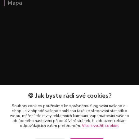
Mapa
🍪 Jak byste rádi své cookies?
Kontakty
Soubory cookies používáme ke správnému fungování našeho e-
+420 602 223 614
shopu a v případě vašeho souhlasu také ke sledování statistik o
webu, měření efektivity reklamních kampaní, zapamatování vašeho
oblíbeného nastavení při používání stránek, či zobrazení reklam
info@zahradnictvipetro.cz
odpovídajících vašim preferencím.
Více k využití cookies