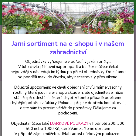
Minimální hodnota pro odeslání z e-shopu je 300 Kč.
V tuto chvíli již hlavní nápor objednávek opadl a balíček můžete čekat
nejpozději v následujícím týdnu po přijetí objednávky. Objednávky
vyřizujeme v pořadí, v jakém přišly...
0
ks
CZK
+420 602 223 614
za
0 Kč
Jarní sortiment na e-shopu i v našem
zahradnictví
Menu
Objednávky vyřizujeme v pořadí, v jakém přišly...
V tuto chvíli již hlavní nápor opadl a balíček můžete čekat
Hledat
nejpozději v následujícím týdnu po přijetí objednávky. Odesíláme
od pondělí max. do čtvrtka, aby necestovaly přes víkend.
Důležité upozornění: ve chvíli objednání chvíli máme všechny
Úvod
Trvalky
Scobiosa columbaria Hlaváč růžový
rostliny, které jsou na e-shopu skladem, ale ojediněle se může
stát, že při odeslání některá chybí. V tomto případě odečteme
Scobiosa columbaria Hlaváč
chybějící položku z faktury. Pokud si přejete dopředu kontaktovat,
růžový
dejte nám to prosím vědět do poznámky. Děkujeme za
pochopení.
Objednat můžete také
DÁRKOVÉ POUKAZY
v hodnotě 200, 300,
500 nebo 1000 Kč, které Vám zašleme obratem
V případě zájmu můžete udělat radost dárkovým poukazem,