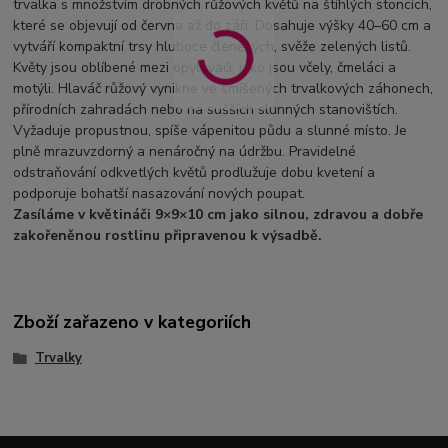
trvalka s množstvím drobných růžových květů na štíhlých stoncích,
které se objevují od června až do září. Dosahuje výšky 40–60 cm a
vytváří kompaktní trsy hluboce členěných, svěže zelených listů.
Květy jsou oblíbené mezi opylovači, jako jsou včely, čmeláci a
motýli. Hlaváč růžový vynikne ve smíšených trvalkových záhonech,
přírodních zahradách nebo na sušších slunných stanovištích.
Vyžaduje propustnou, spíše vápenitou půdu a slunné místo. Je
plně mrazuvzdorný a nenáročný na údržbu. Pravidelné
odstraňování odkvetlých květů prodlužuje dobu kvetení a
podporuje bohatší nasazování nových poupat.
Zasíláme v květináči 9×9×10 cm jako silnou, zdravou a dobře
zakořeněnou rostlinu připravenou k výsadbě.
Zboží zařazeno v kategoriích
Trvalky