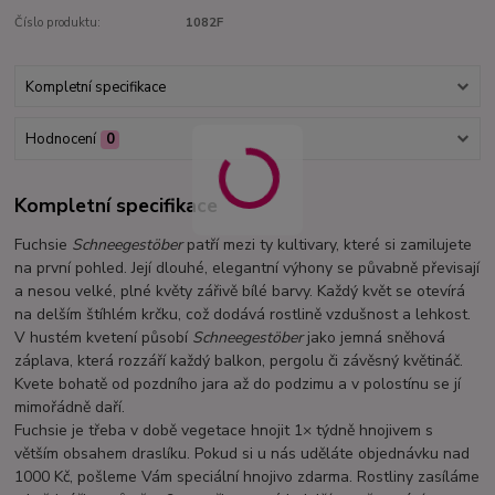
Číslo produktu:
1082F
Kompletní specifikace
Hodnocení
0
Kompletní specifikace
Fuchsie
Schneegestöber
patří mezi ty kultivary, které si zamilujete
na první pohled. Její dlouhé, elegantní výhony se půvabně převisají
a nesou velké, plné květy zářivě bílé barvy. Každý květ se otevírá
na delším štíhlém krčku, což dodává rostlině vzdušnost a lehkost.
V hustém kvetení působí
Schneegestöber
jako jemná sněhová
záplava, která rozzáří každý balkon, pergolu či závěsný květináč.
Kvete bohatě od pozdního jara až do podzimu a v polostínu se jí
mimořádně daří.
Fuchsie je třeba v době vegetace hnojit 1× týdně hnojivem s
větším obsahem draslíku. Pokud si u nás uděláte objednávku nad
1000 Kč, pošleme Vám speciální hnojivo zdarma. Rostliny zasíláme