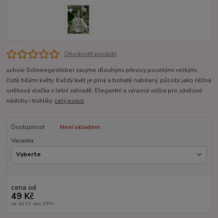
Ohodnotit produkt
uchsie Schneegestöber zaujme dlouhými převisy posetými velkými,
čistě bílými květy. Každý květ je plný a bohatě nabíraný, působí jako něžná
sněhová vločka v letní zahradě. Elegantní a výrazná volba pro závěsné
nádoby i truhlíky.
celý popis
Dostupnost
Není skladem
Varianta
cena od
49 Kč
od
44 Kč
bez DPH