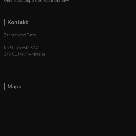
Online odstoupení od kupní smlouvy
Kontakt
Zahradnictví Petro
Na Staré cestě 3741
276 01 Mělník–Mlazice
Mapa