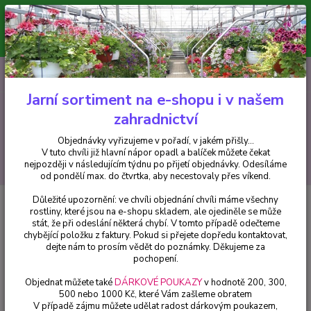
Minimální hodnota pro odeslání z e-shopu je 300 Kč.
V tuto chvíli již hlavní nápor objednávek opadl a balíček můžete čekat
nejpozději v následujícím týdnu po přijetí objednávky. Objednávky
vyřizujeme v pořadí, v jakém přišly...
0
ks
CZK
+420 602 223 614
za
0 Kč
Jarní sortiment na e-shopu i v našem
zahradnictví
Menu
Objednávky vyřizujeme v pořadí, v jakém přišly...
V tuto chvíli již hlavní nápor opadl a balíček můžete čekat
Hledat
nejpozději v následujícím týdnu po přijetí objednávky. Odesíláme
od pondělí max. do čtvrtka, aby necestovaly přes víkend.
Důležité upozornění: ve chvíli objednání chvíli máme všechny
Úvod
Fuchsie
Schneegestöber (Fuchsie 1082F
rostliny, které jsou na e-shopu skladem, ale ojediněle se může
stát, že při odeslání některá chybí. V tomto případě odečteme
Schneegestöber (Fuchsie 1082F
chybějící položku z faktury. Pokud si přejete dopředu kontaktovat,
dejte nám to prosím vědět do poznámky. Děkujeme za
pochopení.
Objednat můžete také
DÁRKOVÉ POUKAZY
v hodnotě 200, 300,
500 nebo 1000 Kč, které Vám zašleme obratem
V případě zájmu můžete udělat radost dárkovým poukazem,