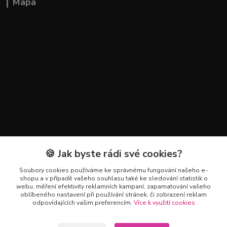
Mapa
🍪 Jak byste rádi své cookies?
Kontakty
Soubory cookies používáme ke správnému fungování našeho e-
+420 602 223 614
shopu a v případě vašeho souhlasu také ke sledování statistik o
webu, měření efektivity reklamních kampaní, zapamatování vašeho
oblíbeného nastavení při používání stránek, či zobrazení reklam
info@zahradnictvipetro.cz
odpovídajících vašim preferencím.
Více k využití cookies