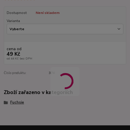
Dostupnost
Není skladem
Varianta
cena od
49 Kč
od
44 Kč
bez DPH
Číslo produktu:
374
Zboží zařazeno v kategoriích
Fuchsie