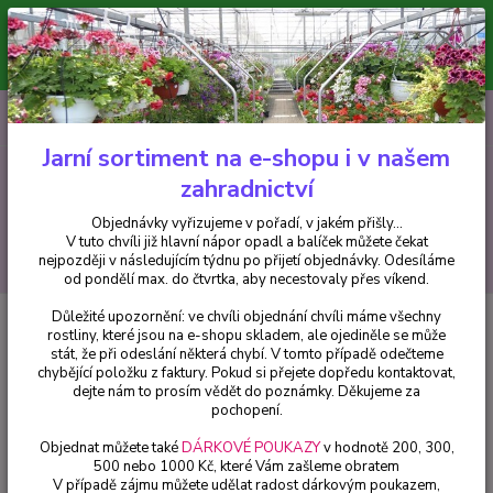
Minimální hodnota pro odeslání z e-shopu je 300 Kč.
V tuto chvíli již hlavní nápor objednávek opadl a balíček můžete čekat
nejpozději v následujícím týdnu po přijetí objednávky. Objednávky
vyřizujeme v pořadí, v jakém přišly...
0
ks
CZK
+420 602 223 614
za
0 Kč
Jarní sortiment na e-shopu i v našem
zahradnictví
Menu
Objednávky vyřizujeme v pořadí, v jakém přišly...
V tuto chvíli již hlavní nápor opadl a balíček můžete čekat
Hledat
nejpozději v následujícím týdnu po přijetí objednávky. Odesíláme
od pondělí max. do čtvrtka, aby necestovaly přes víkend.
Důležité upozornění: ve chvíli objednání chvíli máme všechny
Úvod
Fuchsie
Schlos Anholt Fuchsie
rostliny, které jsou na e-shopu skladem, ale ojediněle se může
stát, že při odeslání některá chybí. V tomto případě odečteme
Schlos Anholt Fuchsie
chybějící položku z faktury. Pokud si přejete dopředu kontaktovat,
dejte nám to prosím vědět do poznámky. Děkujeme za
pochopení.
Objednat můžete také
DÁRKOVÉ POUKAZY
v hodnotě 200, 300,
500 nebo 1000 Kč, které Vám zašleme obratem
V případě zájmu můžete udělat radost dárkovým poukazem,