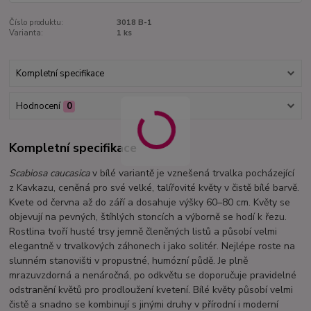
Číslo produktu:
3018 B-1
Varianta:
1 ks
Kompletní specifikace
Hodnocení
0
Kompletní specifikace
Scabiosa caucasica
v bílé variantě je vznešená trvalka pocházející
z Kavkazu, ceněná pro své velké, talířovité květy v čistě bílé barvě.
Kvete od června až do září a dosahuje výšky 60–80 cm. Květy se
objevují na pevných, štíhlých stoncích a výborně se hodí k řezu.
Rostlina tvoří husté trsy jemně členěných listů a působí velmi
elegantně v trvalkových záhonech i jako solitér. Nejlépe roste na
slunném stanovišti v propustné, humózní půdě. Je plně
mrazuvzdorná a nenáročná, po odkvětu se doporučuje pravidelné
odstranění květů pro prodloužení kvetení. Bílé květy působí velmi
čistě a snadno se kombinují s jinými druhy v přírodní i moderní