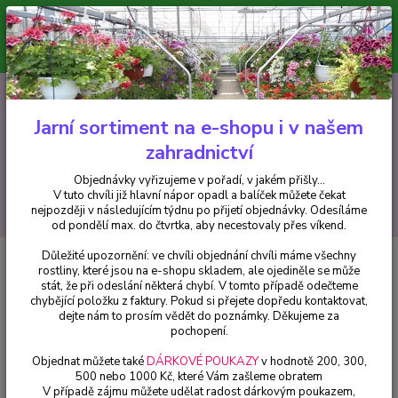
Minimální hodnota pro odeslání z e-shopu je 300 Kč.
V tuto chvíli již hlavní nápor objednávek opadl a balíček můžete čekat
nejpozději v následujícím týdnu po přijetí objednávky. Objednávky
vyřizujeme v pořadí, v jakém přišly...
0
ks
CZK
+420 602 223 614
za
0 Kč
Jarní sortiment na e-shopu i v našem
zahradnictví
Menu
Objednávky vyřizujeme v pořadí, v jakém přišly...
V tuto chvíli již hlavní nápor opadl a balíček můžete čekat
Hledat
nejpozději v následujícím týdnu po přijetí objednávky. Odesíláme
od pondělí max. do čtvrtka, aby necestovaly přes víkend.
Důležité upozornění: ve chvíli objednání chvíli máme všechny
Úvod
Trvalky
Scabiosa causacisa- hlaváč kavkazský bílý - 1 ks
rostliny, které jsou na e-shopu skladem, ale ojediněle se může
stát, že při odeslání některá chybí. V tomto případě odečteme
Scabiosa causacisa- hlaváč
chybějící položku z faktury. Pokud si přejete dopředu kontaktovat,
kavkazský bílý - 1 ks
dejte nám to prosím vědět do poznámky. Děkujeme za
pochopení.
Objednat můžete také
DÁRKOVÉ POUKAZY
v hodnotě 200, 300,
500 nebo 1000 Kč, které Vám zašleme obratem
V případě zájmu můžete udělat radost dárkovým poukazem,