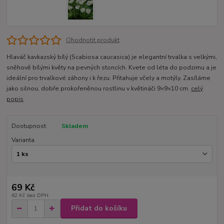
Ohodnotit produkt
Hlaváč kavkazský bílý (Scabiosa caucasica) je elegantní trvalka s velkými,
sněhově bílými květy na pevných stoncích. Kvete od léta do podzimu a je
ideální pro trvalkové záhony i k řezu. Přitahuje včely a motýly. Zasíláme
jako silnou, dobře prokořeněnou rostlinu v květináči 9×9×10 cm.
celý
popis
Dostupnost
Skladem
Varianta
69 Kč
62 Kč
bez DPH
Přidat do košíku