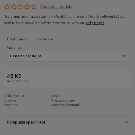
Ohodnotit produkt
‘Saturnus’ je mrazuvzdorná keřovitá fuchsie se středně velkými květy v
sytě růžové barvě se světle modrou sukénkou.
celý popis
Dostupnost
Skladem
Varianta
49 Kč
44 Kč
bez DPH
Číslo produktu:
403-3
Odolnost:
Mrazuvzdorné
Varianta:
Cena na prodejně
Kompletní specifikace