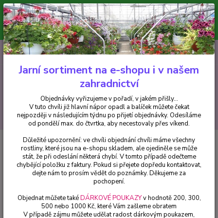
Minimální hodnota pro odeslání z e-shopu je 300 Kč.
V tuto chvíli již hlavní nápor objednávek opadl a balíček můžete čekat
nejpozději v následujícím týdnu po přijetí objednávky. Objednávky
vyřizujeme v pořadí, v jakém přišly...
0
ks
CZK
+420 602 223 614
za
0 Kč
Jarní sortiment na e-shopu i v našem
zahradnictví
Menu
Objednávky vyřizujeme v pořadí, v jakém přišly...
V tuto chvíli již hlavní nápor opadl a balíček můžete čekat
Hledat
nejpozději v následujícím týdnu po přijetí objednávky. Odesíláme
od pondělí max. do čtvrtka, aby necestovaly přes víkend.
Důležité upozornění: ve chvíli objednání chvíli máme všechny
Úvod
Fuchsie
Saturnus Fuchsie-mrazuvzdorná - cena na prodejně
rostliny, které jsou na e-shopu skladem, ale ojediněle se může
stát, že při odeslání některá chybí. V tomto případě odečteme
Saturnus Fuchsie-mrazuvzdorná
chybějící položku z faktury. Pokud si přejete dopředu kontaktovat,
- cena na prodejně
dejte nám to prosím vědět do poznámky. Děkujeme za
pochopení.
Objednat můžete také
DÁRKOVÉ POUKAZY
v hodnotě 200, 300,
500 nebo 1000 Kč, které Vám zašleme obratem
V případě zájmu můžete udělat radost dárkovým poukazem,