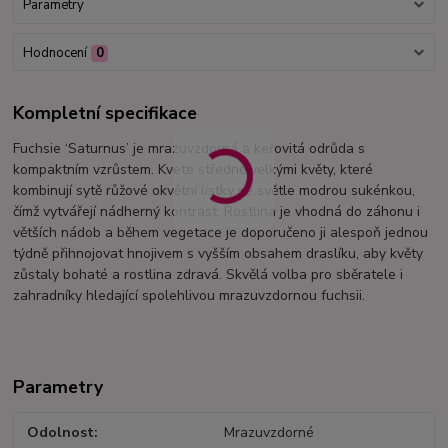
Parametry
Hodnocení
0
Kompletní specifikace
Fuchsie ‘Saturnus’ je mrazuvzdorná a keřovitá odrůda s
kompaktním vzrůstem. Kvete středně velkými květy, které
kombinují sytě růžové okvětní lístky se světle modrou sukénkou,
čímž vytvářejí nádherný kontrast. Rostlina je vhodná do záhonu i
větších nádob a během vegetace je doporučeno ji alespoň jednou
týdně přihnojovat hnojivem s vyšším obsahem draslíku, aby květy
zůstaly bohaté a rostlina zdravá. Skvělá volba pro sběratele i
zahradníky hledající spolehlivou mrazuvzdornou fuchsii.
Parametry
Odolnost
Mrazuvzdorné