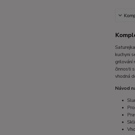
Kompl
Komple
Saturejka
kuchyni s
grilování
činnosti 
vhodná do
Návod na
Slu
Pro
Pra
Skl
Vho