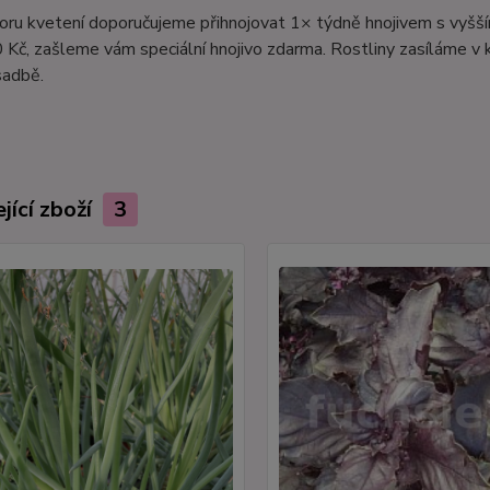
ru kvetení doporučujeme přihnojovat 1× týdně hnojivem s vyšší
Kč, zašleme vám speciální hnojivo zdarma. Rostliny zasíláme v
sadbě.
jící zboží
3