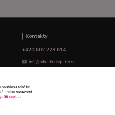
Kontakty
+420 602 223 614
info@zahradnictvipetro.cz
 souhlasu také ke
blíbeného nastavení
yužití cookies