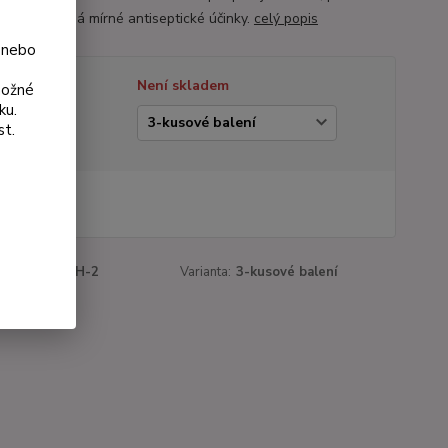
nadýmání a má mírné antiseptické účinky.
celý popis
 nebo
tupnost
Není skladem
možné
ku.
ianta
st.
 Kč
Kč
bez DPH
roduktu:
196H-2
Varianta:
3-kusové balení