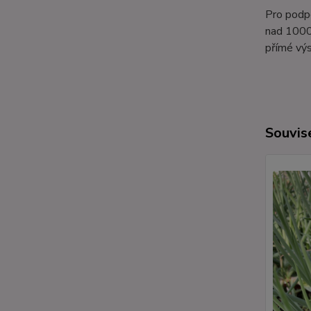
Pro podpo
nad 1000 
přímé vý
Souvise