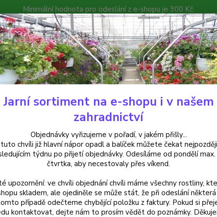
Minimální hodnota pro odeslání z e-shopu je 300 Kč.
íček můžete čekat nejpozději v následujícím týdnu po přijetí objedná
atalog
Poradna
Kontakty
Nevíte
Hledat
+420
Jarní sortiment na e-shopu i v našem
ylinky a léčivky
Satureja montana (Saturejka horská) - cena za kus v 3-
zahradnictví
reja montana (Saturejka horská)
Objednávky vyřizujeme v pořadí, v jakém přišly...
 tuto chvíli již hlavní nápor opadl a balíček můžete čekat nejpozději
ní
sledujícím týdnu po přijetí objednávky. Odesíláme od pondělí max.
čtvrtka, aby necestovaly přes víkend.
té upozornění: ve chvíli objednání chvíli máme všechny rostliny, kte
Sature
shopu skladem, ale ojediněle se může stát, že při odeslání některá 
tomto případě odečteme chybějící položku z faktury. Pokud si přej
zelený
du kontaktovat, dejte nám to prosím vědět do poznámky. Děkuj
luštěni