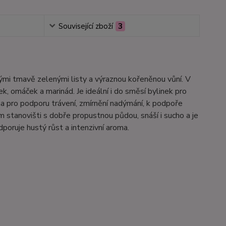
Související zboží
3
nými tmavě zelenými listy a výraznou kořeněnou vůní. V
k, omáček a marinád. Je ideální i do směsí bylinek pro
ána pro podporu trávení, zmírnění nadýmání, k podpoře
m stanovišti s dobře propustnou půdou, snáší i sucho a je
poruje hustý růst a intenzivní aroma.