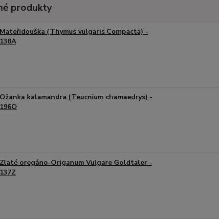
é produkty
Mateřidouška (Thymus vulgaris Compacta) -
138A
Ožanka kalamandra (Teucnium chamaedrys) -
196O
Zlaté oregáno-Origanum Vulgare Goldtaler -
137Z