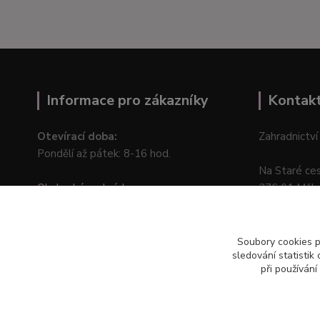
Informace pro zákazníky
Kontak
Otevírací doba:
Zahradnictví
Pondělí až pátek: 8-16 hod.
Na Staré ce
Obchodní podmínky
276 01 Měln
Online odstoupení od kupní smlouvy
Soubory cookies 
sledování statisti
při používání