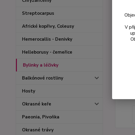
Chryzantémy
Streptocarpus
Obje
Africké kopřivy, Coleusy
V př
up
Ob
Hemerocallis - Denivky
Helleborusy - čemeřice
Bylinky a léčivky
Balkónové rostliny
Hosty
Okrasné keře
Paeonia, Pivoňka
Okrasné trávy