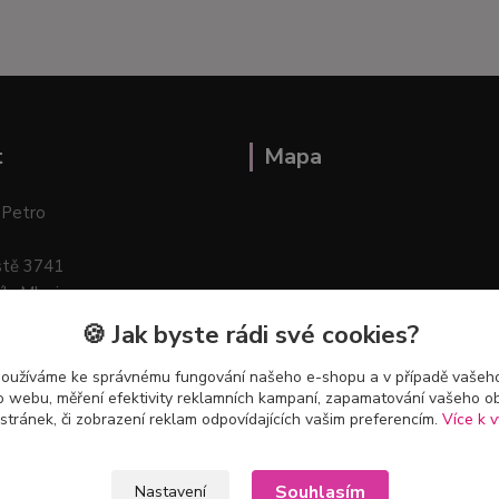
t
Mapa
 Petro
stě 3741
ík–Mlazice
🍪 Jak byste rádi své cookies?
používáme ke správnému fungování našeho e-shopu a v případě vašeho
k o webu, měření efektivity reklamních kampaní, zapamatování vašeho o
 stránek, či zobrazení reklam odpovídajících vašim preferencím.
Více k v
Souhlasím
Nastavení