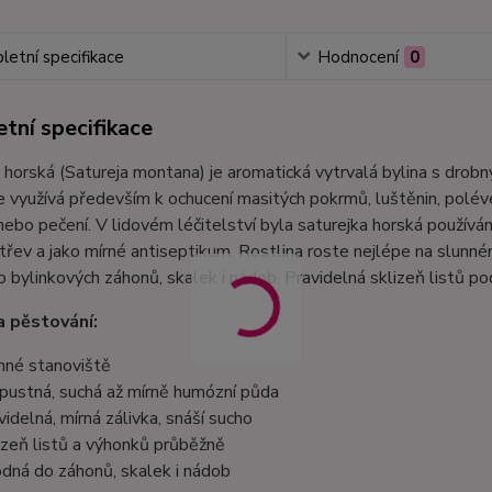
etní specifikace
Hodnocení
0
tní specifikace
 horská (Satureja montana) je aromatická vytrvalá bylina s drob
e využívá především k ochucení masitých pokrmů, luštěnin, poléve
 nebo pečení. V lidovém léčitelství byla saturejka horská použív
střev a jako mírné antiseptikum. Rostlina roste nejlépe na slunné
 bylinkových záhonů, skalek i nádob. Pravidelná sklizeň listů pod
 pěstování:
nné stanoviště
pustná, suchá až mírně humózní půda
videlná, mírná zálivka, snáší sucho
izeň listů a výhonků průběžně
dná do záhonů, skalek i nádob