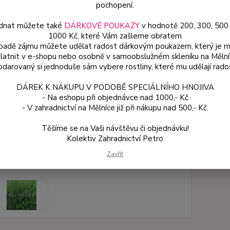
pochopení.
proti 
dnat můžete také
DÁRKOVÉ POUKAZY
v hodnotě 200, 300, 500
1000 Kč, které Vám zašleme obratem
Dos
ípadě zájmu můžete udělat radost dárkovým poukazem, který je 
latnit v e-shopu nebo osobně v samoobslužném skleníku na Mělní
Var
darovaný si jednoduše sám vybere rostliny, které mu udělají rado
DÁREK K NÁKUPU V PODOBĚ SPECIÁLNÍHO HNOJIVA
- Na eshopu při objednávce nad 1000,- Kč
54
- V zahradnictví na Mělníce již při nákupu nad 500,- Kč.
48 
Těšíme se na Vaši návštěvu či objednávku!
Kolektiv Zahradnictví Petro
Číslo p
Zavřít