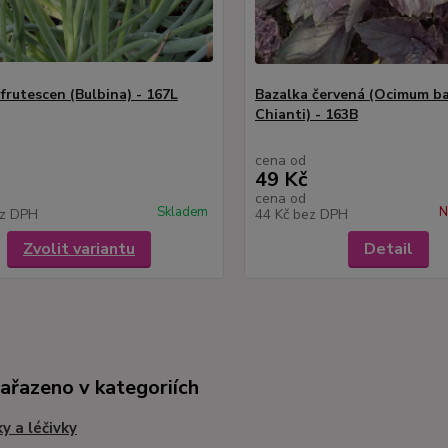
frutescen (Bulbina) - 167L
Bazalka červená (Ocimum ba
Chianti) - 163B
cena od
49 Kč
cena od
Skladem
N
z DPH
44 Kč
bez DPH
Zvolit variantu
Detail
zařazeno v kategoriích
ky a léčivky