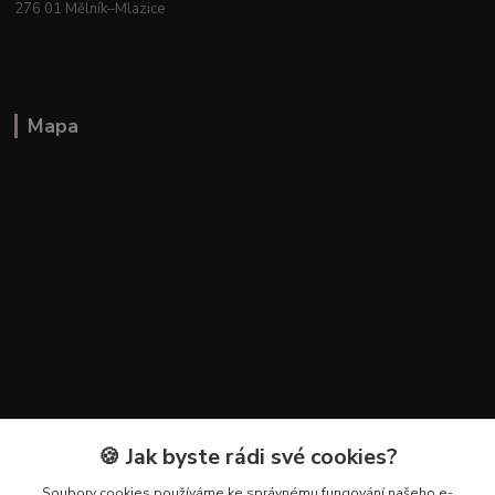
276 01 Mělník–Mlazice
Mapa
🍪 Jak byste rádi své cookies?
Kontakty
Soubory cookies používáme ke správnému fungování našeho e-