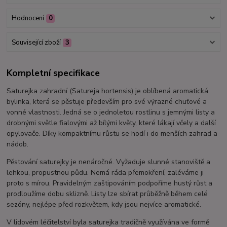
Hodnocení
0
Související zboží
3
Kompletní specifikace
Saturejka zahradní (Satureja hortensis) je oblíbená aromatická
bylinka, která se pěstuje především pro své výrazné chuťové a
vonné vlastnosti. Jedná se o jednoletou rostlinu s jemnými listy a
drobnými světle fialovými až bílými květy, které lákají včely a další
opylovače. Díky kompaktnímu růstu se hodí i do menších zahrad a
nádob.
Pěstování saturejky je nenáročné. Vyžaduje slunné stanoviště a
lehkou, propustnou půdu. Nemá ráda přemokření, zaléváme ji
proto s mírou. Pravidelným zaštipováním podpoříme hustý růst a
prodloužíme dobu sklizně. Listy lze sbírat průběžně během celé
sezóny, nejlépe před rozkvětem, kdy jsou nejvíce aromatické.
V lidovém léčitelství byla saturejka tradičně využívána ve formě