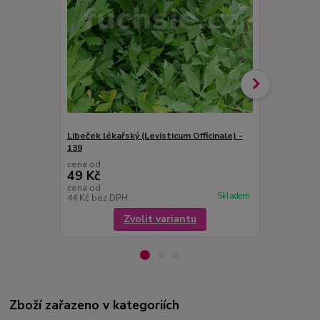
Libeček lékařský (Levisticum Officinale) -
Lipie Aztéck
139
cena od
cena od
49 Kč
49 Kč
cena od
cena od
Skladem
44 Kč
bez DPH
44 Kč
bez D
Zvolit variantu
Zboží zařazeno v kategoriích