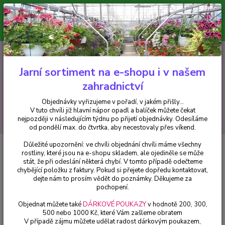
Minimální hodnota pro odeslání z e-shopu je 300 Kč.
V tuto chvíli již hlavní nápor objednávek opadl a balíček můžete čekat
nejpozději v následujícím týdnu po přijetí objednávky. Objednávky
vyřizujeme v pořadí, v jakém přišly...
0
ks
CZK
+420 602 223 614
za
0 Kč
Jarní sortiment na e-shopu i v našem
zahradnictví
Menu
Objednávky vyřizujeme v pořadí, v jakém přišly...
V tuto chvíli již hlavní nápor opadl a balíček můžete čekat
Hledat
nejpozději v následujícím týdnu po přijetí objednávky. Odesíláme
od pondělí max. do čtvrtka, aby necestovaly přes víkend.
Důležité upozornění: ve chvíli objednání chvíli máme všechny
Úvod
Bylinky a léčivky
Satureja hortensis,saturejka zahradní - 105B
rostliny, které jsou na e-shopu skladem, ale ojediněle se může
stát, že při odeslání některá chybí. V tomto případě odečteme
Satureja hortensis,saturejka
chybějící položku z faktury. Pokud si přejete dopředu kontaktovat,
zahradní - 105B
dejte nám to prosím vědět do poznámky. Děkujeme za
pochopení.
Objednat můžete také
DÁRKOVÉ POUKAZY
v hodnotě 200, 300,
500 nebo 1000 Kč, které Vám zašleme obratem
V případě zájmu můžete udělat radost dárkovým poukazem,