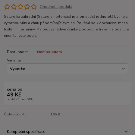
Ohodnotit produkt
Saturejka zahradní (Satureja hortensis) je aromatická jednoletá bylina s
výraznou vůní a chutí připomínající tymián. Používá se k dochucení masa,
luštěnin i zeleniny. Má protizánětlivé účinky, podporuje trávení a posiluje
imunitu.
celý popis
Dostupnost
Není skladem
Varianta
cena od
49 Kč
od
44 Kč
bez DPH
Číslo produktu:
105 B
Kompletní specifikace