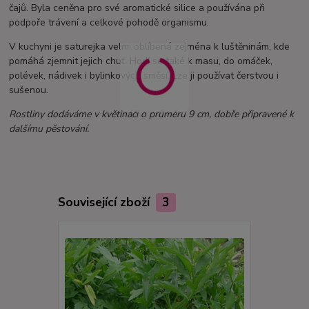
čajů. Byla ceněna pro své aromatické silice a používána při
podpoře trávení a celkové pohodě organismu.
V kuchyni je saturejka velmi oblíbená zejména k luštěninám, kde
pomáhá zjemnit jejich chuť. Hodí se také k masu, do omáček,
polévek, nádivek i bylinkových směsí. Lze ji používat čerstvou i
sušenou.
Rostliny dodáváme v květináči o průměru 9 cm, dobře připravené k
dalšímu pěstování.
Související zboží
3