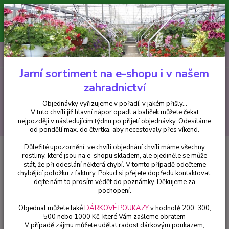
Minimální hodnota pro odeslání z e-shopu je 300 Kč.
V tuto chvíli již hlavní nápor objednávek opadl a balíček můžete čekat
nejpozději v následujícím týdnu po přijetí objednávky. Objednávky
vyřizujeme v pořadí, v jakém přišly...
0
ks
CZK
+420 602 223 614
za
0 Kč
Jarní sortiment na e-shopu i v našem
zahradnictví
Menu
Objednávky vyřizujeme v pořadí, v jakém přišly...
V tuto chvíli již hlavní nápor opadl a balíček můžete čekat
Hledat
nejpozději v následujícím týdnu po přijetí objednávky. Odesíláme
od pondělí max. do čtvrtka, aby necestovaly přes víkend.
Důležité upozornění: ve chvíli objednání chvíli máme všechny
Úvod
Trvalky
Šáter (Gypsophilla Repens) - 1 ks
rostliny, které jsou na e-shopu skladem, ale ojediněle se může
stát, že při odeslání některá chybí. V tomto případě odečteme
Šáter (Gypsophilla Repens) - 1 ks
chybějící položku z faktury. Pokud si přejete dopředu kontaktovat,
dejte nám to prosím vědět do poznámky. Děkujeme za
pochopení.
Objednat můžete také
DÁRKOVÉ POUKAZY
v hodnotě 200, 300,
500 nebo 1000 Kč, které Vám zašleme obratem
V případě zájmu můžete udělat radost dárkovým poukazem,