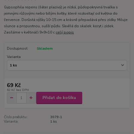
Gypsophila repens (šáter plazivý) je nízká, půdopokryvná trvalka s
jemnými růžovými nebo bílými kvítky, které rozkvétají od května do
července. Dorůstá výšky 10–15 cm a krásně přepadává přes zídky. Miluje
slunce a propustnou, sušší půdu. Skvělá do skalek, koryt i zídek.
Zasíláme v květináči 9×9×10 c
celý popis
Dostupnost
Skladem
Varianta
69 Kč
62 Kč
bez DPH
Přidat do košíku
Číslo produktu:
3079-1
Varianta:
1 ks