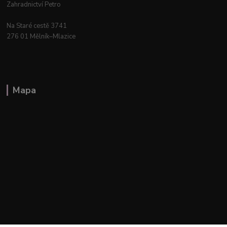
Zahradnictví Petro
Na Staré cestě 3741
276 01 Mělník–Mlazice
Mapa