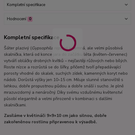
Kompletní specifikace
Hodnocení
0
Kompletní specifikace
Šáter plazivý (
Gypsophila repens
) je jemná, ale velmi působivá
skalnička, která od konce jara do začátku léta (květen–červenec)
vytváří obláčky drobných kvítků – nejčastěji růžových nebo bílých.
Roste nízce a rozrůstá se do šířky, přičemž tvoří přepadávající
porosty vhodné do skalek, suchých zídek, kamenných koryt nebo
nádob. Dorůstá výšky jen 10–15 cm. Miluje slunné stanoviště s
lehkou, dobře propustnou půdou a dobře snáší i sucho. Je plně
mrazuvzdorný a nenáročný. Díky svému vzdušnému květenství
působí elegantně a velmi přirozeně v kombinaci s dalšími
skalničkami.
Zasíláme v květináči 9×9×10 cm jako silnou, dobře
zakořeněnou rostlinu připravenou k výsadbě.