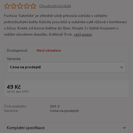
Ohodnotit produkt
Fuchsia 'Satellite' je středně silně převislá odrůda s velkými
jednoduchými květy. Kalichy jsou bílé a sukénka sytě růžová v kombinaci
s bílou. Kvete od konce května do října. Hnojte 1× týdně hnojivem s
vyšším obsahem draslíku. Květináč 9 cm.
celý popis
Dostupnost
Není skladem
Varianta
49 Kč
44 Kč
bez DPH
Číslo produktu:
243-3
Varianta:
Cena na prodejně
Kompletní specifikace