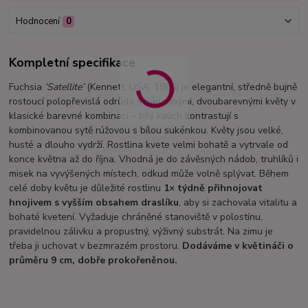
Hodnocení
0
Kompletní specifikace
Fuchsia
‘Satellite’
(Kennett, USA, 1965) je elegantní, středně bujně
rostoucí polopřevislá odrůda s nápadnými, dvoubarevnými květy v
klasické barevné kombinaci – bílý kalich kontrastují s
kombinovanou sytě rúžovou s bílou sukénkou. Květy jsou velké,
husté a dlouho vydrží. Rostlina kvete velmi bohatě a vytrvale od
konce května až do října. Vhodná je do závěsných nádob, truhlíků i
misek na vyvýšených místech, odkud může volně splývat. Během
celé doby květu je důležité rostlinu
1× týdně přihnojovat
hnojivem s vyšším obsahem draslíku
, aby si zachovala vitalitu a
bohaté kvetení. Vyžaduje chráněné stanoviště v polostínu,
pravidelnou zálivku a propustný, výživný substrát. Na zimu je
třeba ji uchovat v bezmrazém prostoru.
Dodáváme v květináči o
průměru 9 cm, dobře prokořeněnou.