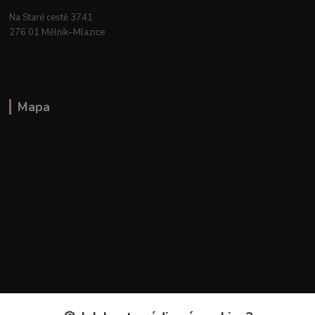
Na Staré cestě 3741
276 01 Mělník–Mlazice
Mapa