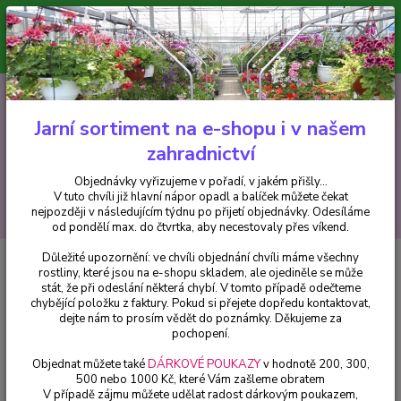
Minimální hodnota pro odeslání z e-shopu je 300 Kč.
V tuto chvíli již hlavní nápor objednávek opadl a balíček můžete čekat
nejpozději v následujícím týdnu po přijetí objednávky. Objednávky
vyřizujeme v pořadí, v jakém přišly...
0
ks
CZK
+420 602 223 614
za
0 Kč
Jarní sortiment na e-shopu i v našem
zahradnictví
Menu
Objednávky vyřizujeme v pořadí, v jakém přišly...
V tuto chvíli již hlavní nápor opadl a balíček můžete čekat
Hledat
nejpozději v následujícím týdnu po přijetí objednávky. Odesíláme
od pondělí max. do čtvrtka, aby necestovaly přes víkend.
Důležité upozornění: ve chvíli objednání chvíli máme všechny
Úvod
Fuchsie
Satellite Fuchsie (Kennett USA 1965) - cena na prodejně
rostliny, které jsou na e-shopu skladem, ale ojediněle se může
stát, že při odeslání některá chybí. V tomto případě odečteme
Satellite Fuchsie (Kennett USA
chybějící položku z faktury. Pokud si přejete dopředu kontaktovat,
1965) - cena na prodejně
dejte nám to prosím vědět do poznámky. Děkujeme za
pochopení.
Objednat můžete také
DÁRKOVÉ POUKAZY
v hodnotě 200, 300,
500 nebo 1000 Kč, které Vám zašleme obratem
V případě zájmu můžete udělat radost dárkovým poukazem,