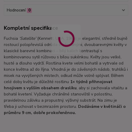
Hodnocení
0
Kompletní specifikace
Fuchsia
‘Satellite’
(Kennett, USA, 1965) je elegantní, středně bujně
rostoucí polopřevislá odrůda s nápadnými, dvoubarevnými květy v
klasické barevné kombinaci – bílý kalich kontrastují s
kombinovanou sytě rúžovou s bílou sukénkou. Květy jsou velké,
husté a dlouho vydrží. Rostlina kvete velmi bohatě a vytrvale od
konce května až do října. Vhodná je do závěsných nádob, truhlíků i
misek na vyvýšených místech, odkud může volně splývat. Během
celé doby květu je důležité rostlinu
1× týdně přihnojovat
hnojivem s vyšším obsahem draslíku
, aby si zachovala vitalitu a
bohaté kvetení. Vyžaduje chráněné stanoviště v polostínu,
pravidelnou zálivku a propustný, výživný substrát. Na zimu je
třeba ji uchovat v bezmrazém prostoru.
Dodáváme v květináči o
průměru 9 cm, dobře prokořeněnou.