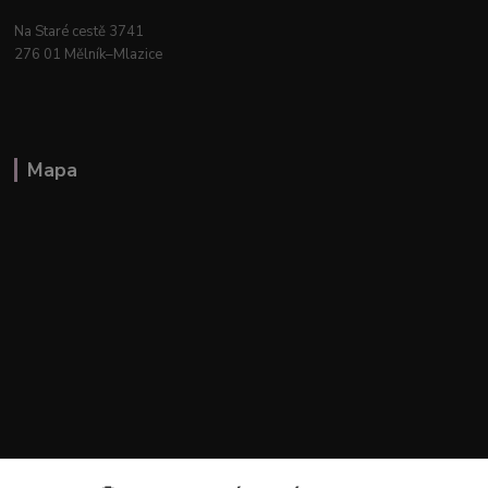
Na Staré cestě 3741
276 01 Mělník–Mlazice
Mapa