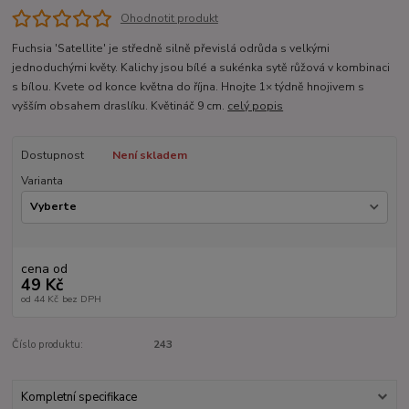
Ohodnotit produkt
Fuchsia 'Satellite' je středně silně převislá odrůda s velkými
jednoduchými květy. Kalichy jsou bílé a sukénka sytě růžová v kombinaci
s bílou. Kvete od konce května do října. Hnojte 1× týdně hnojivem s
vyšším obsahem draslíku. Květináč 9 cm.
celý popis
Dostupnost
Není skladem
Varianta
cena od
49 Kč
od
44 Kč
bez DPH
Číslo produktu:
243
Kompletní specifikace