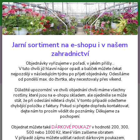
Minimální hodnota pro odeslání z e-shopu je 300 Kč.
V tuto chvíli již hlavní nápor objednávek opadl a balíček můžete čekat
nejpozději v následujícím týdnu po přijetí objednávky. Objednávky
vyřizujeme v pořadí, v jakém přišly...
0
ks
CZK
+420 602 223 614
za
0 Kč
Jarní sortiment na e-shopu i v našem
zahradnictví
Menu
Objednávky vyřizujeme v pořadí, v jakém přišly...
V tuto chvíli již hlavní nápor opadl a balíček můžete čekat
Hledat
nejpozději v následujícím týdnu po přijetí objednávky. Odesíláme
od pondělí max. do čtvrtka, aby necestovaly přes víkend.
Důležité upozornění: ve chvíli objednání chvíli máme všechny
Úvod
Fuchsie
Satellite Fuchsie (Kennett USA 1965) 243
rostliny, které jsou na e-shopu skladem, ale ojediněle se může
stát, že při odeslání některá chybí. V tomto případě odečteme
Satellite Fuchsie (Kennett USA
chybějící položku z faktury. Pokud si přejete dopředu kontaktovat,
1965) 243
dejte nám to prosím vědět do poznámky. Děkujeme za
pochopení.
Objednat můžete také
DÁRKOVÉ POUKAZY
v hodnotě 200, 300,
500 nebo 1000 Kč, které Vám zašleme obratem
V případě zájmu můžete udělat radost dárkovým poukazem,