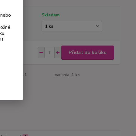
 nebo
tupnost
Skladem
ianta
možné
ku.
st.
 Kč
Přidat do košíku
Kč
bez DPH
roduktu:
242-1
Varianta:
1 ks