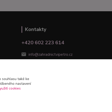
Kontakty
+420 602 223 614
info@zahradnictvipetro.cz
 souhlasu také ke
blíbeného nastavení
yužití cookies