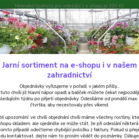
Minimální hodnota pro odeslání z e-shopu je 300 Kč.
íček můžete čekat nejpozději v následujícím týdnu po přijetí objedná
atalog
Poradna
Kontakty
Nevíte
Hledat
+420
Jarní sortiment na e-shopu i v našem
uchsie
Samanta Jane Fuchsie - 1 ks
zahradnictví
nta Jane Fuchsie - 1 ks
Objednávky vyřizujeme v pořadí, v jakém přišly...
 tuto chvíli již hlavní nápor opadl a balíček můžete čekat nejpozději
sledujícím týdnu po přijetí objednávky. Odesíláme od pondělí max.
čtvrtka, aby necestovaly přes víkend.
Fuchsi
té upozornění: ve chvíli objednání chvíli máme všechny rostliny, kte
Kalich
shopu skladem, ale ojediněle se může stát, že při odeslání některá 
konce 
tomto případě odečteme chybějící položku z faktury. Pokud si přej
vyšším
du kontaktovat, dejte nám to prosím vědět do poznámky. Děkuj