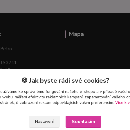
t
Mapa
 Petro
stě 3741
ík–Mlazice
🍪 Jak byste rádi své cookies?
používáme ke správnému fungování našeho e-shopu a v případě vašeho
k o webu, měření efektivity reklamních kampaní, zapamatování vašeho o
 stránek, či zobrazení reklam odpovídajících vašim preferencím.
Více k v
Souhlasím
Nastavení