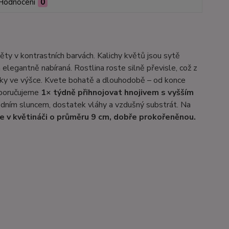
Hodnocení
0
ěty v kontrastních barvách. Kalichy květů jsou sytě
elegantně nabíraná. Rostlina roste silně převisle, což z
líky ve výšce. Kvete bohatě a dlouhodobě – od konce
oporučujeme
1× týdně přihnojovat hnojivem s vyšším
ledním sluncem, dostatek vláhy a vzdušný substrát. Na
 v květináči o průměru 9 cm, dobře prokořeněnou.