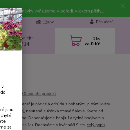
vky. Objednávky vyřizujeme v pořadí, v jakém přišly...
Přihlášení
CZK
 si rady? Zavolejte.
0
ks
za
0 Kč
 602 223 614
 v
 do
Ohodnotit produkt
a 'Samanta Jane' je převislá odrůda s bohatými, plnými květy.
ré jsou
 je sytě růžový, nabíraná sukénka tmavě fialová. Kvete od
chybí.
května do října. Doporučujeme hnojit 1× týdně hnojivem s
ete
 obsahem draslíku. Dodáváme v květináči 9 cm.
celý popis
eme za