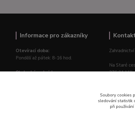
Informace pro zákazníky
Kontak
Otevírací doba:
Zahradnictví
Pondělí až pátek: 8-16 hod.
Na Staré ce
Obchodní podmínky
276 01 Měln
Online odstoupení od kupní smlouvy
Soubory cookies 
sledování statisti
při používání