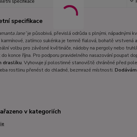
etní specifikace
tní specifikace
amanta Jane’
je působivá, převislá odrůda s plnými, nápadnými kv
 karmínové, zatímco sukénka je temně fialová, bohatě vrstvená a 
deální volbu pro závěsné květináče, nádoby na pergoly nebo truh
 do konce října. Pro podporu pravidelného nasazování poupat d
 draslíku
. Vyhovuje jí polostinné stanoviště chráněné před po
řeba rostlinu přenést do chladné, bezmrazé místnosti.
Dodáváme
zařazeno v kategoriích
ie