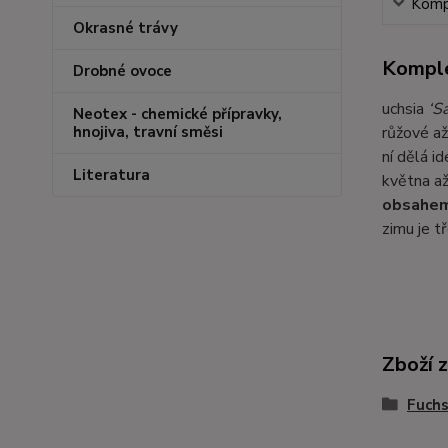
Kompl
Okrasné trávy
Komple
Drobné ovoce
uchsia
‘S
Neotex - chemické přípravky,
růžové až
hnojiva, travní směsi
ní dělá i
Literatura
května až
obsahem
zimu je t
Zboží 
Fuchs