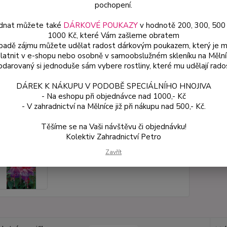
pochopení.
dnat můžete také
DÁRKOVÉ POUKAZY
v hodnotě 200, 300, 500
Dos
1000 Kč, které Vám zašleme obratem
Var
ípadě zájmu můžete udělat radost dárkovým poukazem, který je 
latnit v e-shopu nebo osobně v samoobslužném skleníku na Mělní
darovaný si jednoduše sám vybere rostliny, které mu udělají rado
59
DÁREK K NÁKUPU V PODOBĚ SPECIÁLNÍHO HNOJIVA
53 
- Na eshopu při objednávce nad 1000,- Kč
- V zahradnictví na Mělníce již při nákupu nad 500,- Kč.
Číslo p
Těšíme se na Vaši návštěvu či objednávku!
Kolektiv Zahradnictví Petro
Zavřít