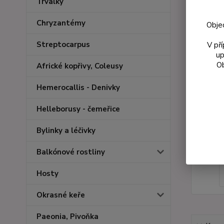
Trvalky
Chryzantémy
Obje
Streptocarpus
V př
up
Ob
Africké kopřivy, Coleusy
Hemerocallis - Denivky
Helleborusy - čemeřice
Bylinky a léčivky
Balkónové rostliny
Hosty
Okrasné keře
Paeonia, Pivoňka