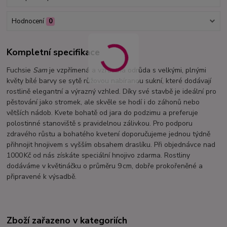
Hodnocení
0
Kompletní specifikace
Fuchsie
Sam
je vzpřímená a vzrůstná odrůda s velkými, plnými
květy bílé barvy se sytě růžovou nabíranou sukní, které dodávají
rostlině elegantní a výrazný vzhled. Díky své stavbě je ideální pro
pěstování jako stromek, ale skvěle se hodí i do záhonů nebo
větších nádob. Kvete bohatě od jara do podzimu a preferuje
polostinné stanoviště s pravidelnou zálivkou. Pro podporu
zdravého růstu a bohatého kvetení doporučujeme jednou týdně
přihnojit hnojivem s vyšším obsahem draslíku. Při objednávce nad
1000 Kč od nás získáte speciální hnojivo zdarma. Rostliny
dodáváme v květináčku o průměru 9 cm, dobře prokořeněné a
připravené k výsadbě.
Zboží zařazeno v kategoriích