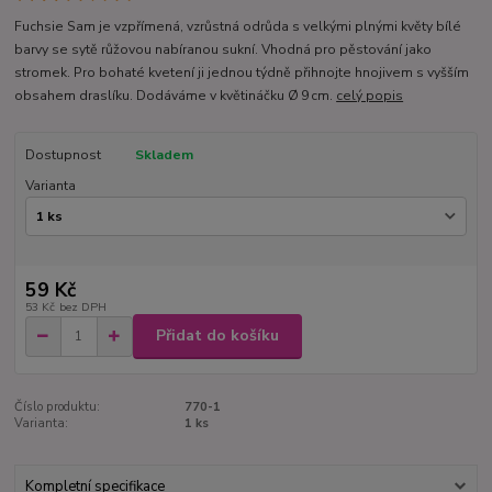
Fuchsie Sam je vzpřímená, vzrůstná odrůda s velkými plnými květy bílé
barvy se sytě růžovou nabíranou sukní. Vhodná pro pěstování jako
stromek. Pro bohaté kvetení ji jednou týdně přihnojte hnojivem s vyšším
obsahem draslíku. Dodáváme v květináčku Ø 9 cm.
celý popis
Dostupnost
Skladem
Varianta
59 Kč
53 Kč
bez DPH
Přidat do košíku
Číslo produktu:
770-1
Varianta:
1 ks
Kompletní specifikace