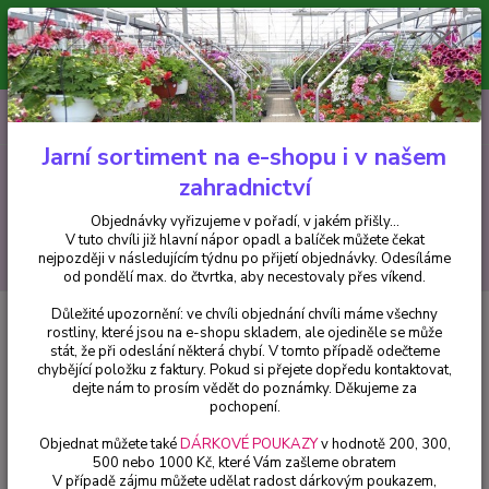
Minimální hodnota pro odeslání z e-shopu je 300 Kč.
V tuto chvíli již hlavní nápor objednávek opadl a balíček můžete čekat
nejpozději v následujícím týdnu po přijetí objednávky. Objednávky
vyřizujeme v pořadí, v jakém přišly...
0
ks
CZK
+420 602 223 614
za
0 Kč
Jarní sortiment na e-shopu i v našem
zahradnictví
Menu
Objednávky vyřizujeme v pořadí, v jakém přišly...
V tuto chvíli již hlavní nápor opadl a balíček můžete čekat
Hledat
nejpozději v následujícím týdnu po přijetí objednávky. Odesíláme
od pondělí max. do čtvrtka, aby necestovaly přes víkend.
Důležité upozornění: ve chvíli objednání chvíli máme všechny
Úvod
Fuchsie
Sam Fuchsie - 1 ks
rostliny, které jsou na e-shopu skladem, ale ojediněle se může
stát, že při odeslání některá chybí. V tomto případě odečteme
Sam Fuchsie - 1 ks
chybějící položku z faktury. Pokud si přejete dopředu kontaktovat,
dejte nám to prosím vědět do poznámky. Děkujeme za
pochopení.
Objednat můžete také
DÁRKOVÉ POUKAZY
v hodnotě 200, 300,
500 nebo 1000 Kč, které Vám zašleme obratem
V případě zájmu můžete udělat radost dárkovým poukazem,