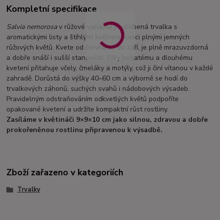
Kompletní specifikace
Salvia nemorosa
v růžové variantě je oblíbená trvalka s
aromatickými listy a štíhlými květními klasci plnými jemných
růžových květů. Kvete od června až do září, je plně mrazuvzdorná
a dobře snáší i sušší stanoviště. Díky bohatému a dlouhému
kvetení přitahuje včely, čmeláky a motýly, což ji činí vítanou v každé
zahradě. Dorůstá do výšky 40–60 cm a výborně se hodí do
trvalkových záhonů, suchých svahů i nádobových výsadeb.
Pravidelným odstraňováním odkvetlých květů podpoříte
opakované kvetení a udržíte kompaktní růst rostliny.
Zasíláme v květináči 9×9×10 cm jako silnou, zdravou a dobře
prokořeněnou rostlinu připravenou k výsadbě.
Zboží zařazeno v kategoriích
Trvalky