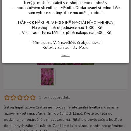
který je možné uplatnit v e-shopu nebo osobně v
samoobslužném skleníku na Mělníku. Obdarovaný si jednoduše
sám vybere rostliny, které mu udělají radost.
DÁREK K NÁKUPU V PODOBĚ SPECIÁLNÍHO HNOJIVA
- Na eshopu při objednávce nad 1000,- Kč
- V zahradnictví na Mělníce již při nákupu nad 500,- Kč.
Těšíme se na Vaši návštěvu či objednávku!
Kolektiv Zahradnictví Petro
Zavřít
Ohodnotit produkt
Šalvěj hajní růžová (Salvia nemorosa) je elegantní trvalka s krásnými
růžovými květy uspořádanými do štíhlých klasů. Kvete od léta do
podzimu, je nenáročná a mrazuvzdorná. Přitahuje opylovače a hodí se
do slunných záhonů i nádob. Zasíláme jako silnou, dobře prokořeněnou