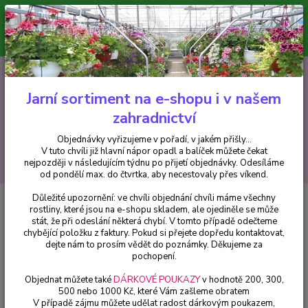
Minimální hodnota pro odeslání z e-shopu je 300 Kč.
V tuto chvíli již hlavní nápor objednávek opadl a balíček můžete čekat
nejpozději v následujícím týdnu po přijetí objednávky. Objednávky
vyřizujeme v pořadí, v jakém přišly...
0
ks
CZK
+420 602 223 614
za
0 Kč
Jarní sortiment na e-shopu i v našem
zahradnictví
Menu
Objednávky vyřizujeme v pořadí, v jakém přišly...
V tuto chvíli již hlavní nápor opadl a balíček můžete čekat
Hledat
nejpozději v následujícím týdnu po přijetí objednávky. Odesíláme
od pondělí max. do čtvrtka, aby necestovaly přes víkend.
Důležité upozornění: ve chvíli objednání chvíli máme všechny
Úvod
Trvalky
Salvia Nemorosa Šalvěj hajní růžová - 1 ks
rostliny, které jsou na e-shopu skladem, ale ojediněle se může
stát, že při odeslání některá chybí. V tomto případě odečteme
Salvia Nemorosa Šalvěj hajní
chybějící položku z faktury. Pokud si přejete dopředu kontaktovat,
růžová - 1 ks
dejte nám to prosím vědět do poznámky. Děkujeme za
pochopení.
Objednat můžete také
DÁRKOVÉ POUKAZY
v hodnotě 200, 300,
500 nebo 1000 Kč, které Vám zašleme obratem
V případě zájmu můžete udělat radost dárkovým poukazem,