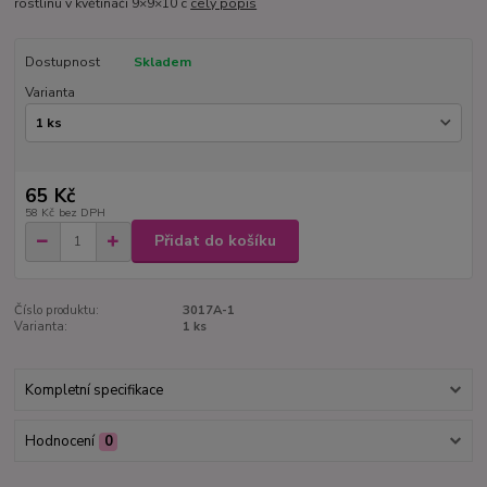
rostlinu v květináči 9×9×10 c
celý popis
Dostupnost
Skladem
Varianta
65 Kč
58 Kč
bez DPH
Přidat do košíku
Číslo produktu:
3017A-1
Varianta:
1 ks
Kompletní specifikace
Hodnocení
0