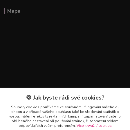
Mapa
🍪 Jak byste rádi své cookies?
Kontakty
Soubory cookies používáme ke správnému fungování našeho e-
+420 602 223 614
shopu a v případě vašeho souhlasu také ke sledování statistik o
webu, měření efektivity reklamních kampaní, zapamatování vašeho
oblíbeného nastavení při používání stránek, či zobrazení reklam
info@zahradnictvipetro.cz
odpovídajících vašim preferencím.
Více k využití cookies