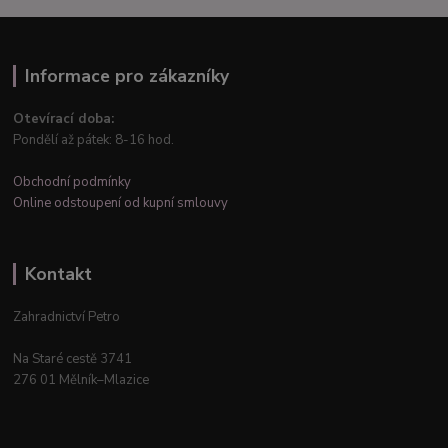
Informace pro zákazníky
Otevírací doba:
Pondělí až pátek: 8-16 hod.
Obchodní podmínky
Online odstoupení od kupní smlouvy
Kontakt
Zahradnictví Petro
Na Staré cestě 3741
276 01 Mělník–Mlazice