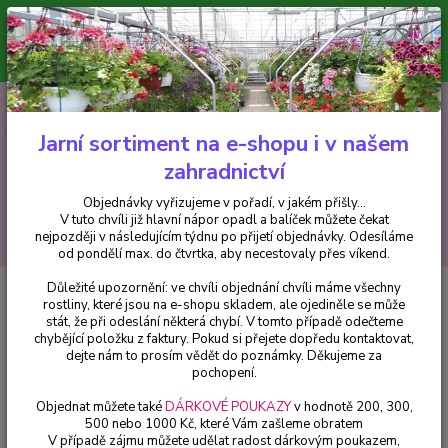
Minimální hodnota pro odeslání z e-shopu je 300 Kč.
V tuto chvíli již hlavní nápor objednávek opadl a balíček můžete čekat
nejpozději v následujícím týdnu po přijetí objednávky. Objednávky
vyřizujeme v pořadí, v jakém přišly...
0
ks
CZK
+420 602 223 614
za
0 Kč
Jarní sortiment na e-shopu i v našem
zahradnictví
Menu
Objednávky vyřizujeme v pořadí, v jakém přišly...
V tuto chvíli již hlavní nápor opadl a balíček můžete čekat
Hledat
nejpozději v následujícím týdnu po přijetí objednávky. Odesíláme
od pondělí max. do čtvrtka, aby necestovaly přes víkend.
Důležité upozornění: ve chvíli objednání chvíli máme všechny
Úvod
Bylinky a léčivky
Salvia Microphylla- šalvěj malolistá - cena za
rostliny, které jsou na e-shopu skladem, ale ojediněle se může
kus v 3-kusovém balení
stát, že při odeslání některá chybí. V tomto případě odečteme
chybějící položku z faktury. Pokud si přejete dopředu kontaktovat,
Salvia Microphylla- šalvěj
dejte nám to prosím vědět do poznámky. Děkujeme za
malolistá - cena za kus v 3-
pochopení.
kusovém balení
Objednat můžete také
DÁRKOVÉ POUKAZY
v hodnotě 200, 300,
500 nebo 1000 Kč, které Vám zašleme obratem
V případě zájmu můžete udělat radost dárkovým poukazem,