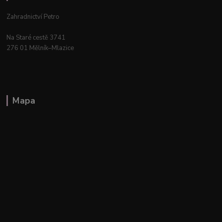
Zahradnictví Petro
Na Staré cestě 3741
276 01 Mělník–Mlazice
Mapa