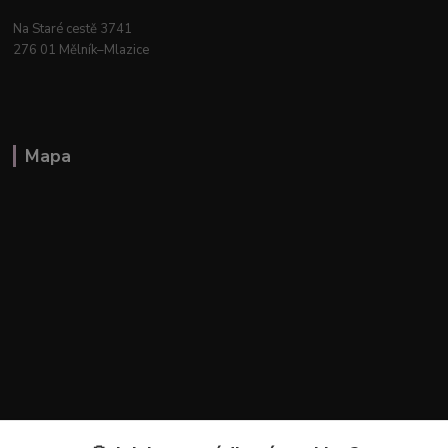
Na Staré cestě 3741
276 01 Mělník–Mlazice
Mapa