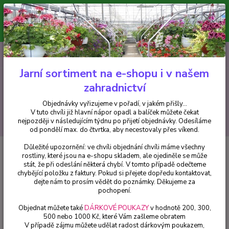
Minimální hodnota pro odeslání z e-shopu je 300 Kč.
V tuto chvíli již hlavní nápor objednávek opadl a balíček můžete čekat
nejpozději v následujícím týdnu po přijetí objednávky. Objednávky
vyřizujeme v pořadí, v jakém přišly...
0
ks
CZK
+420 602 223 614
za
0 Kč
Jarní sortiment na e-shopu i v našem
zahradnictví
Menu
Objednávky vyřizujeme v pořadí, v jakém přišly...
V tuto chvíli již hlavní nápor opadl a balíček můžete čekat
Hledat
nejpozději v následujícím týdnu po přijetí objednávky. Odesíláme
od pondělí max. do čtvrtka, aby necestovaly přes víkend.
Důležité upozornění: ve chvíli objednání chvíli máme všechny
Úvod
Bylinky a léčivky
Salvia Microphylla- šalvěj malolistá - 1 ks
rostliny, které jsou na e-shopu skladem, ale ojediněle se může
stát, že při odeslání některá chybí. V tomto případě odečteme
Salvia Microphylla- šalvěj
chybějící položku z faktury. Pokud si přejete dopředu kontaktovat,
malolistá - 1 ks
dejte nám to prosím vědět do poznámky. Děkujeme za
pochopení.
Objednat můžete také
DÁRKOVÉ POUKAZY
v hodnotě 200, 300,
500 nebo 1000 Kč, které Vám zašleme obratem
V případě zájmu můžete udělat radost dárkovým poukazem,