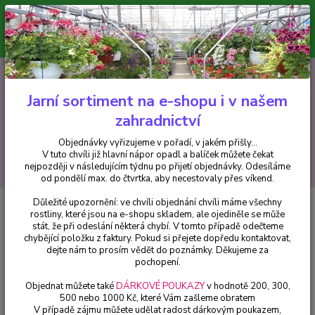
Minimální hodnota pro odeslání z e-shopu je 300 Kč.
V tuto chvíli již hlavní nápor objednávek opadl a balíček můžete čekat
nejpozději v následujícím týdnu po přijetí objednávky. Objednávky
vyřizujeme v pořadí, v jakém přišly...
0
ks
CZK
+420 602 223 614
za
0 Kč
Jarní sortiment na e-shopu i v našem
zahradnictví
Menu
Objednávky vyřizujeme v pořadí, v jakém přišly...
V tuto chvíli již hlavní nápor opadl a balíček můžete čekat
Hledat
nejpozději v následujícím týdnu po přijetí objednávky. Odesíláme
od pondělí max. do čtvrtka, aby necestovaly přes víkend.
Důležité upozornění: ve chvíli objednání chvíli máme všechny
Úvod
Bylinky a léčivky
Rukola (Diplotaxie tenuifolia) - cena na prodejně
rostliny, které jsou na e-shopu skladem, ale ojediněle se může
stát, že při odeslání některá chybí. V tomto případě odečteme
Rukola (Diplotaxie tenuifolia) -
chybějící položku z faktury. Pokud si přejete dopředu kontaktovat,
cena na prodejně
dejte nám to prosím vědět do poznámky. Děkujeme za
pochopení.
Objednat můžete také
DÁRKOVÉ POUKAZY
v hodnotě 200, 300,
500 nebo 1000 Kč, které Vám zašleme obratem
V případě zájmu můžete udělat radost dárkovým poukazem,