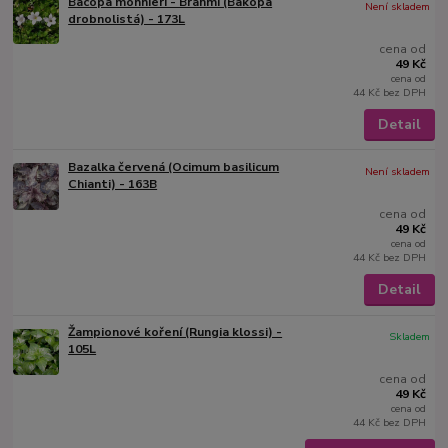
Bacopa monnieri - Brahmi (Bakopa
Není skladem
drobnolistá) - 173L
cena od
49 Kč
cena od
44 Kč
bez DPH
Detail
Bazalka červená (Ocimum basilicum
Není skladem
Chianti) - 163B
cena od
49 Kč
cena od
44 Kč
bez DPH
Detail
Žampionové koření (Rungia klossi) -
Skladem
105L
cena od
49 Kč
cena od
44 Kč
bez DPH