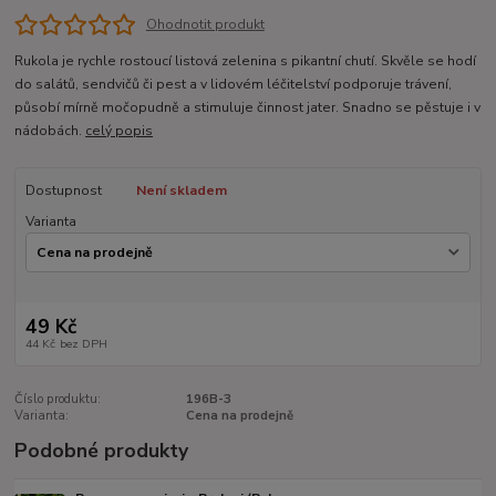
Ohodnotit produkt
Rukola je rychle rostoucí listová zelenina s pikantní chutí. Skvěle se hodí
do salátů, sendvičů či pest a v lidovém léčitelství podporuje trávení,
působí mírně močopudně a stimuluje činnost jater. Snadno se pěstuje i v
nádobách.
celý popis
Dostupnost
Není skladem
Varianta
49 Kč
44 Kč
bez DPH
Číslo produktu:
196B-3
Varianta:
Cena na prodejně
Podobné produkty