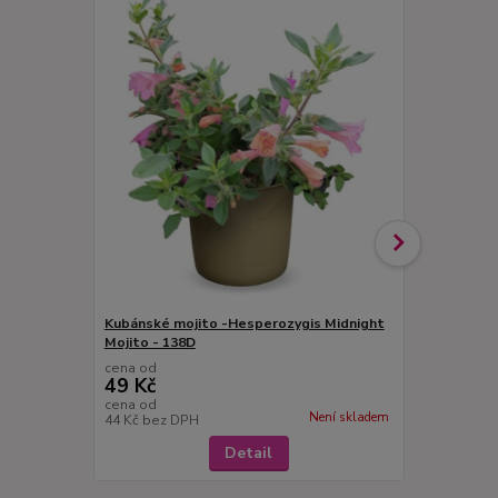
Kubánské mojito -Hesperozygis Midnight
Laurus nobil
Mojito - 138D
Vavřín) - 13
cena od
cena od
49 Kč
49 Kč
cena od
cena od
Není skladem
44 Kč
bez DPH
44 Kč
bez D
Detail