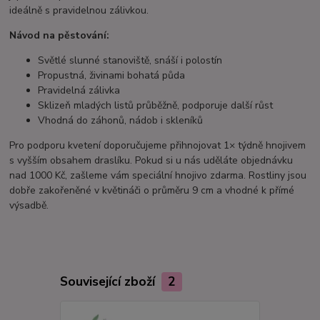
ideálně s pravidelnou zálivkou.
Návod na pěstování:
Světlé slunné stanoviště, snáší i polostín
Propustná, živinami bohatá půda
Pravidelná zálivka
Sklizeň mladých listů průběžně, podporuje další růst
Vhodná do záhonů, nádob i skleníků
Pro podporu kvetení doporučujeme přihnojovat 1× týdně hnojivem
s vyšším obsahem draslíku. Pokud si u nás uděláte objednávku
nad 1000 Kč, zašleme vám speciální hnojivo zdarma. Rostliny jsou
dobře zakořeněné v květináči o průměru 9 cm a vhodné k přímé
výsadbě.
Související zboží
2