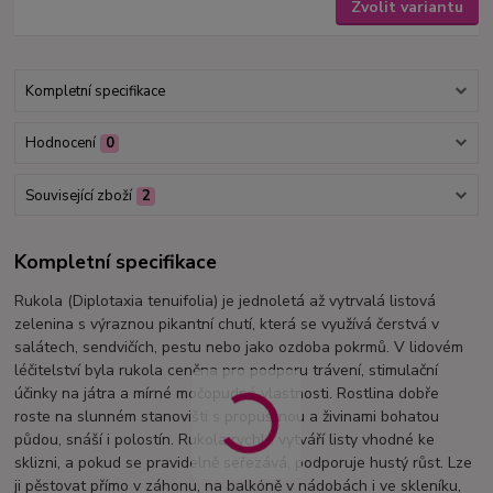
Zvolit variantu
Kompletní specifikace
Hodnocení
0
Související zboží
2
Kompletní specifikace
Rukola (Diplotaxia tenuifolia) je jednoletá až vytrvalá listová
zelenina s výraznou pikantní chutí, která se využívá čerstvá v
salátech, sendvičích, pestu nebo jako ozdoba pokrmů. V lidovém
léčitelství byla rukola ceněna pro podporu trávení, stimulační
účinky na játra a mírné močopudné vlastnosti. Rostlina dobře
roste na slunném stanovišti s propustnou a živinami bohatou
půdou, snáší i polostín. Rukola rychle vytváří listy vhodné ke
sklizni, a pokud se pravidelně seřezává, podporuje hustý růst. Lze
ji pěstovat přímo v záhonu, na balkóně v nádobách i ve skleníku,