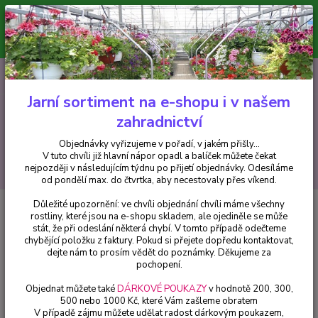
Minimální hodnota pro odeslání z e-shopu je 300 Kč.
V tuto chvíli již hlavní nápor objednávek opadl a balíček můžete čekat
nejpozději v následujícím týdnu po přijetí objednávky. Objednávky
vyřizujeme v pořadí, v jakém přišly...
0
ks
CZK
+420 602 223 614
za
0 Kč
Jarní sortiment na e-shopu i v našem
zahradnictví
Menu
Objednávky vyřizujeme v pořadí, v jakém přišly...
V tuto chvíli již hlavní nápor opadl a balíček můžete čekat
Hledat
nejpozději v následujícím týdnu po přijetí objednávky. Odesíláme
od pondělí max. do čtvrtka, aby necestovaly přes víkend.
Důležité upozornění: ve chvíli objednání chvíli máme všechny
Úvod
Drobné ovoce
Rubus ideus Bohéme (Malina červená) - 1 ks
rostliny, které jsou na e-shopu skladem, ale ojediněle se může
stát, že při odeslání některá chybí. V tomto případě odečteme
Rubus ideus Bohéme (Malina
chybějící položku z faktury. Pokud si přejete dopředu kontaktovat,
červená) - 1 ks
dejte nám to prosím vědět do poznámky. Děkujeme za
pochopení.
Objednat můžete také
DÁRKOVÉ POUKAZY
v hodnotě 200, 300,
500 nebo 1000 Kč, které Vám zašleme obratem
V případě zájmu můžete udělat radost dárkovým poukazem,