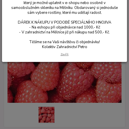
který je možné uplatnit v e-shopu nebo osobně v
samoobslužném skleníku na Mělníku. Obdarovaný si jednoduše
sám vybere rostliny, které mu udělají radost.
DÁREK K NÁKUPU V PODOBĚ SPECIÁLNÍHO HNOJIVA
- Na eshopu při objednávce nad 1000,- Kč
- V zahradnictví na Mělníce již při nákupu nad 500,- Kč.
Těšíme se na Vaši návštěvu či objednávku!
Kolektiv Zahradnictví Petro
Zavřít