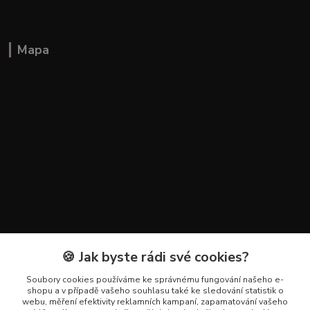
Mapa
🍪 Jak byste rádi své cookies?
Kontakty
Soubory cookies používáme ke správnému fungování našeho e-
+420 602 223 614
shopu a v případě vašeho souhlasu také ke sledování statistik o
webu, měření efektivity reklamních kampaní, zapamatování vašeho