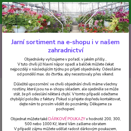
Minimální hodnota pro odeslání z e-shopu je 300 Kč.
V tuto chvíli již hlavní nápor objednávek opadl a balíček můžete čekat
nejpozději v následujícím týdnu po přijetí objednávky. Objednávky
vyřizujeme v pořadí, v jakém přišly...
0
ks
CZK
+420 602 223 614
za
0 Kč
Jarní sortiment na e-shopu i v našem
zahradnictví
Menu
Objednávky vyřizujeme v pořadí, v jakém přišly...
V tuto chvíli již hlavní nápor opadl a balíček můžete čekat
Hledat
nejpozději v následujícím týdnu po přijetí objednávky. Odesíláme
od pondělí max. do čtvrtka, aby necestovaly přes víkend.
Důležité upozornění: ve chvíli objednání chvíli máme všechny
Úvod
Trvalky
Rozchodník (Sedum Spurium Voodoo) - cena za kus v 3-
rostliny, které jsou na e-shopu skladem, ale ojediněle se může
kusovém balení
stát, že při odeslání některá chybí. V tomto případě odečteme
chybějící položku z faktury. Pokud si přejete dopředu kontaktovat,
Rozchodník (Sedum Spurium
dejte nám to prosím vědět do poznámky. Děkujeme za
Voodoo) - cena za kus v 3-
pochopení.
kusovém balení
Objednat můžete také
DÁRKOVÉ POUKAZY
v hodnotě 200, 300,
500 nebo 1000 Kč, které Vám zašleme obratem
V případě zájmu můžete udělat radost dárkovým poukazem,