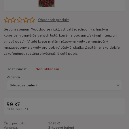
Ohodnotit produkt
Sedum spurium 'Voodoo' je nízký, vytrvalý rozchodník s hustým
kobercem tmavě červených listů, které na podzim získávají intenzivní
vínový odstín. V létě kvete malými růžovými květy. Je nenáročný,
mrazuvzdorný a skvělý pro pokrytí půdy či skalky. Zasíláme jako dobře
zakořeněnou rostlinu v květináči 9
celý popis
Dostupnost
Není skladem
Varianta
59 Kč
53 Kč
bez DPH
Číslo produktu:
3028-2
Varianta:
3-kusové balení