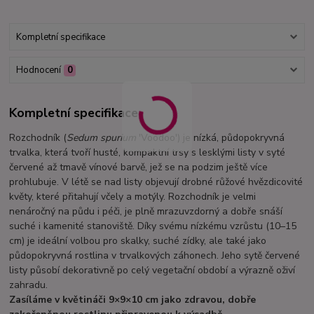
Kompletní specifikace
Hodnocení
0
Kompletní specifikace
Rozchodník (
Sedum spurium
'Voodoo') je nízká, půdopokryvná
trvalka, která tvoří husté, kompaktní trsy s lesklými listy v syté
červené až tmavě vínové barvě, jež se na podzim ještě více
prohlubuje. V létě se nad listy objevují drobné růžové hvězdicovité
květy, které přitahují včely a motýly. Rozchodník je velmi
nenáročný na půdu i péči, je plně mrazuvzdorný a dobře snáší
suché i kamenité stanoviště. Díky svému nízkému vzrůstu (10–15
cm) je ideální volbou pro skalky, suché zídky, ale také jako
půdopokryvná rostlina v trvalkových záhonech. Jeho sytě červené
listy působí dekorativně po celý vegetační období a výrazně oživí
zahradu.
Zasíláme v květináči 9×9×10 cm jako zdravou, dobře