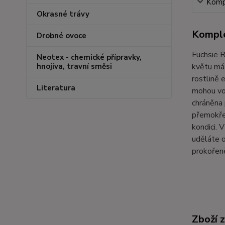
Kompl
Okrasné trávy
Komple
Drobné ovoce
Fuchsie R
Neotex - chemické přípravky,
květu má 
hnojiva, travní směsi
rostlině 
Literatura
mohou vol
chráněna
přemokřen
kondici. 
uděláte o
prokořen
Zboží 