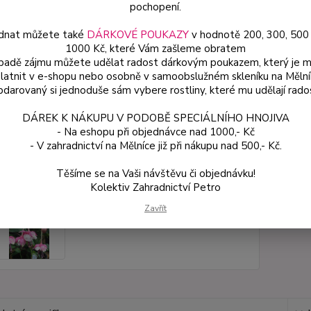
pochopení.
Dos
dnat můžete také
DÁRKOVÉ POUKAZY
v hodnotě 200, 300, 500
Var
1000 Kč, které Vám zašleme obratem
ípadě zájmu můžete udělat radost dárkovým poukazem, který je 
latnit v e-shopu nebo osobně v samoobslužném skleníku na Mělní
darovaný si jednoduše sám vybere rostliny, které mu udělají rado
54
48 
DÁREK K NÁKUPU V PODOBĚ SPECIÁLNÍHO HNOJIVA
- Na eshopu při objednávce nad 1000,- Kč
- V zahradnictví na Mělníce již při nákupu nad 500,- Kč.
Číslo p
Těšíme se na Vaši návštěvu či objednávku!
Kolektiv Zahradnictví Petro
Zavřít