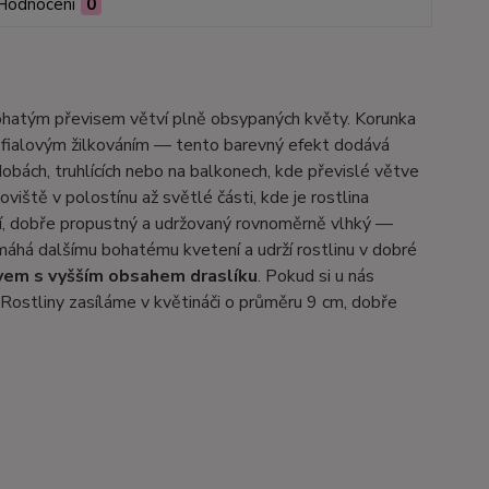
Hodnocení
0
bohatým převisem větví plně obsypaných květy. Korunka
m fialovým žilkováním — tento barevný efekt dodává
dobách, truhlících nebo na balkonech, kde převislé větve
iště v polostínu až světlé části, kde je rostlina
í, dobře propustný a udržovaný rovnoměrně vlhký —
áhá dalšímu bohatému kvetení a udrží rostlinu v dobré
ivem s vyšším obsahem draslíku
. Pokud si u nás
Rostliny zasíláme v květináči o průměru 9 cm, dobře