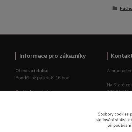
Fuchs
Informace pro zákazníky
Kontak
Otevírací doba:
Zahradnictví
Pondělí až pátek: 8-16 hod.
Na Staré ce
Obchodní podmínky
276 01 Měln
Online odstoupení od kupní smlouvy
Soubory cookies 
sledování statisti
při používání