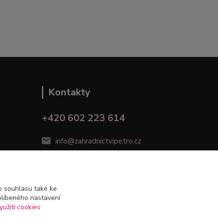
Kontakty
+420 602 223 614
info@zahradnictvipetro.cz
 souhlasu také ke
blíbeného nastavení
yužití cookies