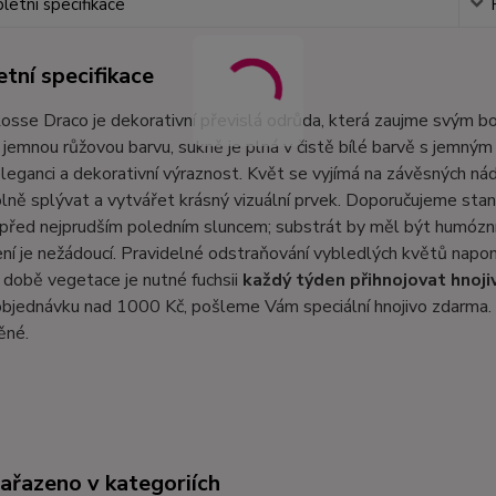
etní specifikace
tní specifikace
osse Draco je dekorativní převislá odrůda, která zaujme svým 
jemnou růžovou barvu, sukně je plná v čistě bílé barvě s jemný
eleganci a dekorativní výraznost. Květ se vyjímá na závěsných ná
ně splývat a vytvářet krásný vizuální prvek. Doporučujeme stanov
 před nejprudším poledním sluncem; substrát by měl být humózn
í je nežádoucí. Pravidelné odstraňování vybledlých květů napom
V době vegetace je nutné fuchsii
každý týden přihnojovat hnoj
bjednávku nad 1000 Kč, pošleme Vám speciální hnojivo zdarma. 
ěné.
zařazeno v kategoriích