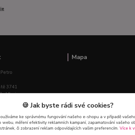
ie
t
Mapa
 Petro
stě 3741
ík–Mlazice
🍪 Jak byste rádi své cookies?
používáme ke správnému fungování našeho e-shopu a v případě vašeho
k o webu, měření efektivity reklamních kampaní, zapamatování vašeho o
 stránek, či zobrazení reklam odpovídajících vašim preferencím.
Více k v