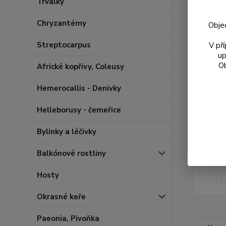
Trvalky
Chryzantémy
Obje
Streptocarpus
V př
up
Ob
Africké kopřivy, Coleusy
Hemerocallis - Denivky
Helleborusy - čemeřice
Bylinky a léčivky
Balkónové rostliny
Hosty
Okrasné keře
Paeonia, Pivoňka