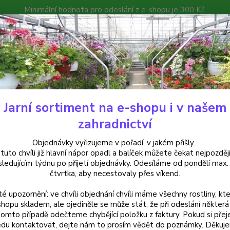
Minimální hodnota pro odeslání z e-shopu je 300 Kč.
íček můžete čekat nejpozději v následujícím týdnu po přijetí objedná
atalog
Poradna
Kontakty
Nevíte
Hledat
+420
Jarní sortiment na e-shopu i v našem
uchsie
Rosse Draco Fuchsie - cena za kus v 3-kusovém balení
zahradnictví
e Draco Fuchsie - cena za kus v
Objednávky vyřizujeme v pořadí, v jakém přišly...
 tuto chvíli již hlavní nápor opadl a balíček můžete čekat nejpozději
sledujícím týdnu po přijetí objednávky. Odesíláme od pondělí max.
čtvrtka, aby necestovaly přes víkend.
Převis
té upozornění: ve chvíli objednání chvíli máme všechny rostliny, kte
sukně 
shopu skladem, ale ojediněle se může stát, že při odeslání některá 
závěsné
tomto případě odečteme chybějící položku z faktury. Pokud si přej
du kontaktovat, dejte nám to prosím vědět do poznámky. Děkuj