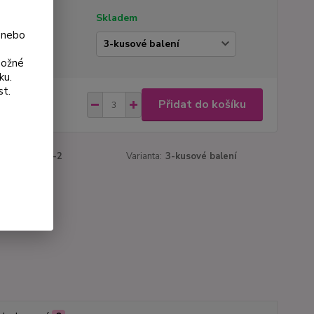
tupnost
Skladem
 nebo
ianta
možné
ku.
st.
 Kč
Přidat do košíku
Kč
bez DPH
roduktu:
711-2
Varianta:
3-kusové balení