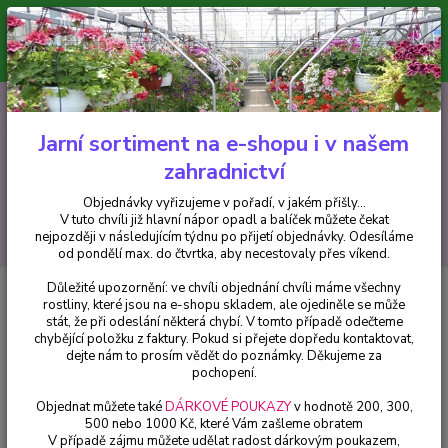
Minimální hodnota pro odeslání z e-shopu je 300 Kč.
V tuto chvíli již hlavní nápor objednávek opadl a balíček můžete čekat
nejpozději v následujícím týdnu po přijetí objednávky. Objednávky
vyřizujeme v pořadí, v jakém přišly...
0
ks
CZK
+420 602 223 614
za
0 Kč
Jarní sortiment na e-shopu i v našem
zahradnictví
Menu
Objednávky vyřizujeme v pořadí, v jakém přišly...
V tuto chvíli již hlavní nápor opadl a balíček můžete čekat
Hledat
nejpozději v následujícím týdnu po přijetí objednávky. Odesíláme
od pondělí max. do čtvrtka, aby necestovaly přes víkend.
Důležité upozornění: ve chvíli objednání chvíli máme všechny
Úvod
Bylinky a léčivky
Rosmarinus off.´Riviera (Rozmarýn převislý) - 1
rostliny, které jsou na e-shopu skladem, ale ojediněle se může
ks
stát, že při odeslání některá chybí. V tomto případě odečteme
chybějící položku z faktury. Pokud si přejete dopředu kontaktovat,
Rosmarinus off.´Riviera
dejte nám to prosím vědět do poznámky. Děkujeme za
(Rozmarýn převislý) - 1 ks
pochopení.
Objednat můžete také
DÁRKOVÉ POUKAZY
v hodnotě 200, 300,
500 nebo 1000 Kč, které Vám zašleme obratem
V případě zájmu můžete udělat radost dárkovým poukazem,