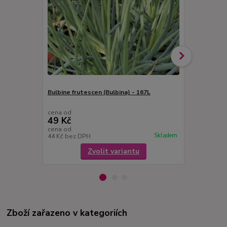
Bulbine frutescen (Bulbina) - 167L
Bazalka čer
Chianti) - 1
cena od
cena od
49 Kč
49 Kč
cena od
cena od
Skladem
44 Kč
bez DPH
44 Kč
bez D
Zvolit variantu
Zboží zařazeno v kategoriích