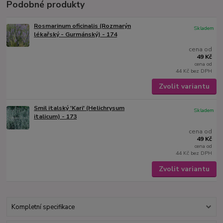
Podobné produkty
Rosmarinum oficinalis (Rozmarýn
Skladem
lékařský - Gurmánský) - 174
cena od
49 Kč
cena od
44 Kč
bez DPH
Zvolit variantu
Smil italský 'Kari' (Helichrysum
Skladem
italicum) - 173
cena od
49 Kč
cena od
44 Kč
bez DPH
Zvolit variantu
Kompletní specifikace