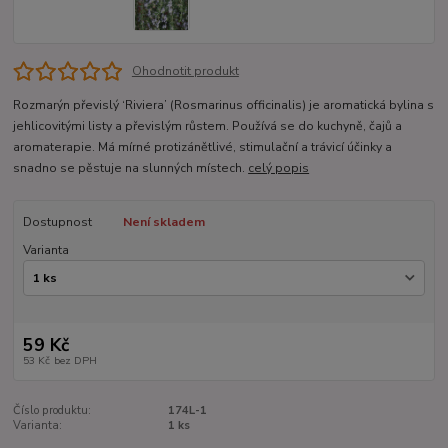
Ohodnotit produkt
Rozmarýn převislý ‘Riviera’ (Rosmarinus officinalis) je aromatická bylina s
jehlicovitými listy a převislým růstem. Používá se do kuchyně, čajů a
aromaterapie. Má mírné protizánětlivé, stimulační a trávicí účinky a
snadno se pěstuje na slunných místech.
celý popis
Dostupnost
Není skladem
Varianta
59 Kč
53 Kč
bez DPH
Číslo produktu:
174L-1
Varianta:
1 ks