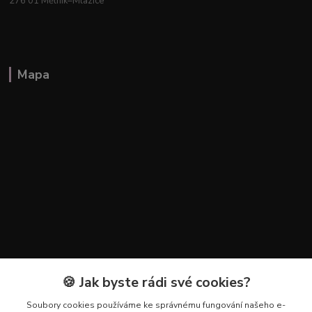
276 01 Mělník–Mlazice
Mapa
🍪 Jak byste rádi své cookies?
Kontakty
Soubory cookies používáme ke správnému fungování našeho e-