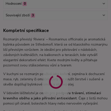
Hodnocení
0
Související zboží
3
Kompletní specifikace
Rozmarýn převislý ‘Riviera’ – Rosmarinus officinalis je aromatická
bylinka původem ze Středomoří, která se od klasického rozmarýnu
liší převislým vzrůstem. Je ideální pro pěstování v nádobách,
závěsných květináčích, na balkonech a terasách, kde vytváří
elegantní dekorativní efekt. Kvete modrými květy a přitahuje
pozornost svou stálezelenou vůní a tvarem.
V kuchyni se rozmarýn používá jako koření, zejména k dochucení
masa, ryb, zeleniny či omáček. Listy lze využít čerstvé i sušené a
skvěle doplňují bylinkové směsi a olivový olej.
V lidovém léčitelství je ceněn pro
podporu trávení, stimulaci
krevního oběhu a jako přírodní antioxidant
. Čaje z listů mohou
pomoci při únavě, bolestech hlavy nebo nervovém vyčerpání.