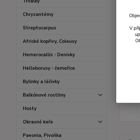
Trvalky
Chryzantémy
Obje
Streptocarpus
V př
up
Ob
Africké kopřivy, Coleusy
Hemerocallis - Denivky
Helleborusy - čemeřice
Bylinky a léčivky
Balkónové rostliny
Hosty
Okrasné keře
Paeonia, Pivoňka