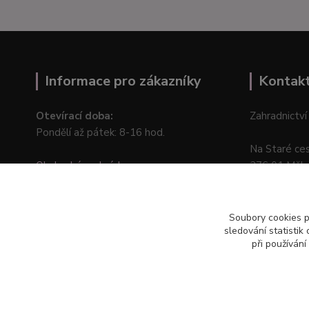
Informace pro zákazníky
Kontak
Otevírací doba:
Zahradnictví
Pondělí až pátek: 8-16 hod.
Na Staré ce
Obchodní podmínky
276 01 Měln
Online odstoupení od kupní smlouvy
Soubory cookies 
sledování statisti
při používání