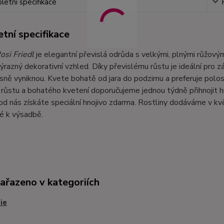
etní specifikace
tní specifikace
osi Friedl
je elegantní převislá odrůda s velkými, plnými růžovým
výrazný dekorativní vzhled. Díky převislému růstu je ideální pro z
sně vyniknou. Kvete bohatě od jara do podzimu a preferuje polos
růstu a bohatého kvetení doporučujeme jednou týdně přihnojit h
d nás získáte speciální hnojivo zdarma. Rostliny dodáváme v k
é k výsadbě.
zařazeno v kategoriích
ie