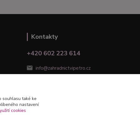
Kontakty
+420 602 223 614
info@zahradnictvipetro.cz
 souhlasu také ke
blíbeného nastavení
yužití cookies