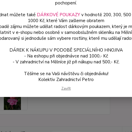
pochopení.
dnat můžete také
DÁRKOVÉ POUKAZY
v hodnotě 200, 300, 500
Dos
1000 Kč, které Vám zašleme obratem
Var
ípadě zájmu můžete udělat radost dárkovým poukazem, který je 
latnit v e-shopu nebo osobně v samoobslužném skleníku na Mělní
darovaný si jednoduše sám vybere rostliny, které mu udělají rado
49
DÁREK K NÁKUPU V PODOBĚ SPECIÁLNÍHO HNOJIVA
44 
- Na eshopu při objednávce nad 1000,- Kč
- V zahradnictví na Mělníce již při nákupu nad 500,- Kč.
Číslo p
Těšíme se na Vaši návštěvu či objednávku!
Kolektiv Zahradnictví Petro
Zavřít