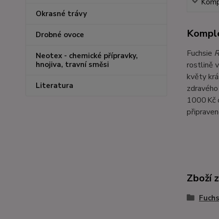
Kompl
Okrasné trávy
Komple
Drobné ovoce
Fuchsie
R
Neotex - chemické přípravky,
rostlině 
hnojiva, travní směsi
květy krá
Literatura
zdravého 
1000 Kč o
připraven
Zboží 
Fuchs