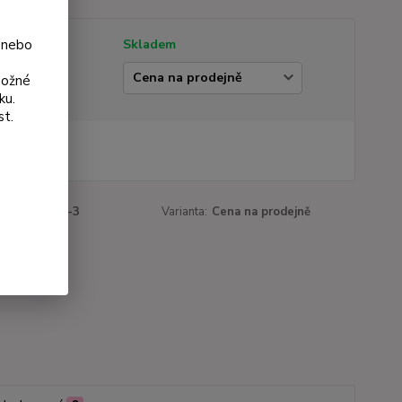
 nebo
tupnost
Skladem
ianta
možné
ku.
st.
 Kč
Kč
bez DPH
roduktu:
769-3
Varianta:
Cena na prodejně