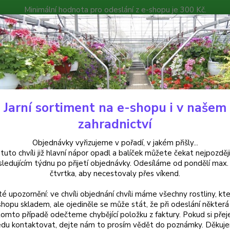
Minimální hodnota pro odeslání z e-shopu je 300 Kč.
íček můžete čekat nejpozději v následujícím týdnu po přijetí objedná
atalog
Poradna
Kontakty
Nevíte
Hledat
+420
Jarní sortiment na e-shopu i v našem
uchsie
Rosi Friedl Fuchsie - cena na prodejně
zahradnictví
 Friedl Fuchsie - cena na prodej
Objednávky vyřizujeme v pořadí, v jakém přišly...
 tuto chvíli již hlavní nápor opadl a balíček můžete čekat nejpozději
sledujícím týdnu po přijetí objednávky. Odesíláme od pondělí max.
čtvrtka, aby necestovaly přes víkend.
Fuchsie
té upozornění: ve chvíli objednání chvíli máme všechny rostliny, kte
květy. 
shopu skladem, ale ojediněle se může stát, že při odeslání některá 
jednou
tomto případě odečteme chybějící položku z faktury. Pokud si přej
Dodává
du kontaktovat, dejte nám to prosím vědět do poznámky. Děkuj