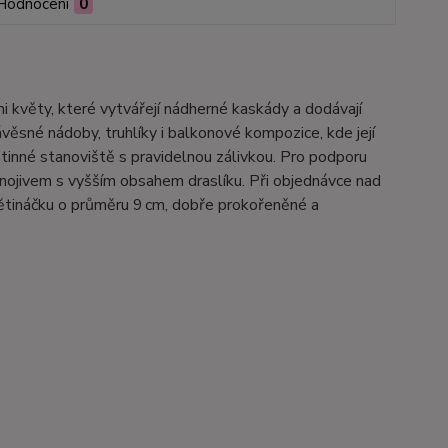
Hodnocení
0
i květy, které vytvářejí nádherné kaskády a dodávají
ávěsné nádoby, truhlíky i balkonové kompozice, kde její
tinné stanoviště s pravidelnou zálivkou. Pro podporu
nojivem s vyšším obsahem draslíku. Při objednávce nad
větináčku o průměru 9 cm, dobře prokořeněné a