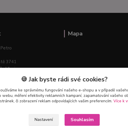
t
Mapa
 Petro
stě 3741
ík–Mlazice
🍪 Jak byste rádi své cookies?
používáme ke správnému fungování našeho e-shopu a v případě vašeho
k o webu, měření efektivity reklamních kampaní, zapamatování vašeho o
 stránek, či zobrazení reklam odpovídajících vašim preferencím.
Více k v
Souhlasím
Nastavení