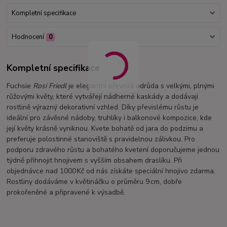
Kompletní specifikace
Hodnocení
0
Kompletní specifikace
Fuchsie
Rosi Friedl
je elegantní převislá odrůda s velkými, plnými
růžovými květy, které vytvářejí nádherné kaskády a dodávají
rostlině výrazný dekorativní vzhled. Díky převislému růstu je
ideální pro závěsné nádoby, truhlíky i balkonové kompozice, kde
její květy krásně vyniknou. Kvete bohatě od jara do podzimu a
preferuje polostinné stanoviště s pravidelnou zálivkou. Pro
podporu zdravého růstu a bohatého kvetení doporučujeme jednou
týdně přihnojit hnojivem s vyšším obsahem draslíku. Při
objednávce nad 1000 Kč od nás získáte speciální hnojivo zdarma.
Rostliny dodáváme v květináčku o průměru 9 cm, dobře
prokořeněné a připravené k výsadbě.