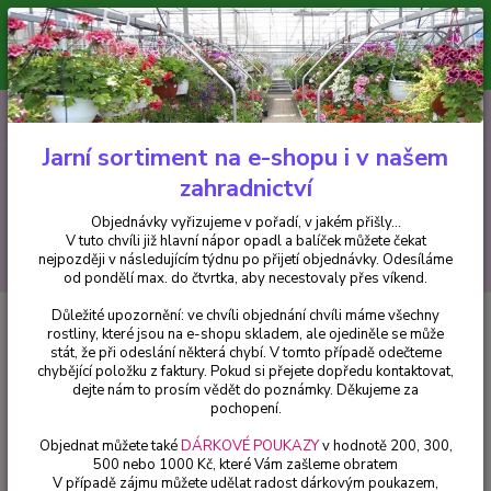
Minimální hodnota pro odeslání z e-shopu je 300 Kč.
V tuto chvíli již hlavní nápor objednávek opadl a balíček můžete čekat
nejpozději v následujícím týdnu po přijetí objednávky. Objednávky
vyřizujeme v pořadí, v jakém přišly...
0
ks
CZK
+420 602 223 614
za
0 Kč
Jarní sortiment na e-shopu i v našem
zahradnictví
Menu
Objednávky vyřizujeme v pořadí, v jakém přišly...
V tuto chvíli již hlavní nápor opadl a balíček můžete čekat
Hledat
nejpozději v následujícím týdnu po přijetí objednávky. Odesíláme
od pondělí max. do čtvrtka, aby necestovaly přes víkend.
Důležité upozornění: ve chvíli objednání chvíli máme všechny
Úvod
Fuchsie
Rosi Friedl Fuchsie - cena za kus v 3-kusovém balení
rostliny, které jsou na e-shopu skladem, ale ojediněle se může
stát, že při odeslání některá chybí. V tomto případě odečteme
Rosi Friedl Fuchsie - cena za kus v
chybějící položku z faktury. Pokud si přejete dopředu kontaktovat,
3-kusovém balení
dejte nám to prosím vědět do poznámky. Děkujeme za
pochopení.
Objednat můžete také
DÁRKOVÉ POUKAZY
v hodnotě 200, 300,
500 nebo 1000 Kč, které Vám zašleme obratem
V případě zájmu můžete udělat radost dárkovým poukazem,