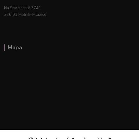
Na Staré cestě 3741
276 01 Mělník–Mlazice
Mapa