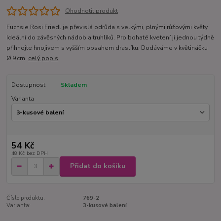
Ohodnotit produkt
Fuchsie Rosi Friedl je převislá odrůda s velkými, plnými růžovými květy.
Ideální do závěsných nádob a truhlíků. Pro bohaté kvetení ji jednou týdně
přihnojte hnojivem s vyšším obsahem draslíku. Dodáváme v květináčku
Ø 9 cm.
celý popis
Dostupnost
Skladem
Varianta
54 Kč
48 Kč
bez DPH
Přidat do košíku
Číslo produktu:
769-2
Varianta:
3-kusové balení