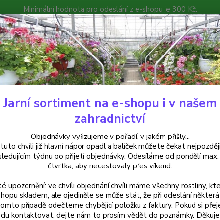
Minimální hodnota pro odeslání z e-shopu je 300 Kč.
íček můžete čekat nejpozději v následujícím týdnu po přijetí objedná
atalog
Poradna
Kontakty
Nevíte
Hledat
+420
Jarní sortiment na e-shopu i v našem
uchsie
Rosi Friedl Fuchsie 769
zahradnictví
 Friedl Fuchsie 769
Objednávky vyřizujeme v pořadí, v jakém přišly...
 tuto chvíli již hlavní nápor opadl a balíček můžete čekat nejpozději
sledujícím týdnu po přijetí objednávky. Odesíláme od pondělí max.
čtvrtka, aby necestovaly přes víkend.
Fuchsie
té upozornění: ve chvíli objednání chvíli máme všechny rostliny, kte
květy. 
shopu skladem, ale ojediněle se může stát, že při odeslání některá 
jednou
tomto případě odečteme chybějící položku z faktury. Pokud si přej
Dodává
du kontaktovat, dejte nám to prosím vědět do poznámky. Děkuj