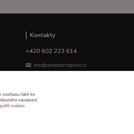
Kontakty
+420 602 223 614
info@zahradnictvipetro.cz
 souhlasu také ke
blíbeného nastavení
yužití cookies