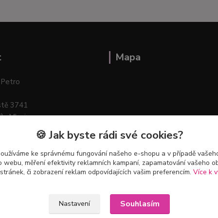
t
Mapa
 Petro
stě 3741
ík–Mlazice
🍪 Jak byste rádi své cookies?
používáme ke správnému fungování našeho e-shopu a v případě vašeho
k o webu, měření efektivity reklamních kampaní, zapamatování vašeho o
 stránek, či zobrazení reklam odpovídajících vašim preferencím.
Více k v
Souhlasím
Nastavení