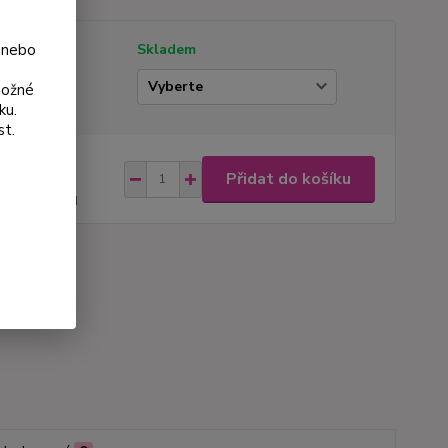
 nebo
tupnost
Skladem
ianta
možné
ku.
st.
na od
Přidat do košíku
 Kč
44 Kč
bez DPH
roduktu:
769