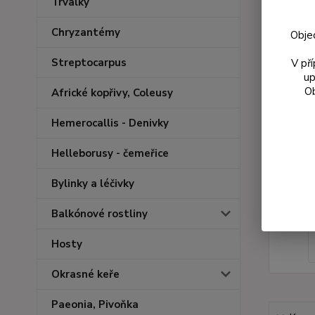
Trvalky
Chryzantémy
Obje
Streptocarpus
V př
up
Ob
Africké kopřivy, Coleusy
Hemerocallis - Denivky
Helleborusy - čemeřice
Bylinky a léčivky
Balkónové rostliny
Hosty
Okrasné keře
Paeonia, Pivoňka