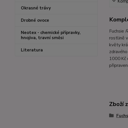
Kompl
Okrasné trávy
Komple
Drobné ovoce
Fuchsie
R
Neotex - chemické přípravky,
rostlině 
hnojiva, travní směsi
květy krá
Literatura
zdravého 
1000 Kč o
připraven
Zboží 
Fuchs