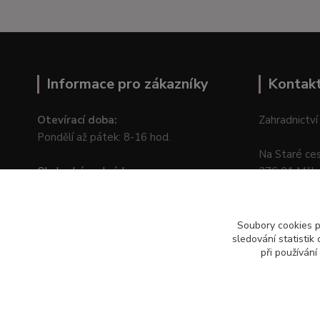
Informace pro zákazníky
Kontak
Otevírací doba:
Zahradnictví
Pondělí až pátek: 8-16 hod.
Na Staré ce
Obchodní podmínky
276 01 Měln
Online odstoupení od kupní smlouvy
Soubory cookies 
sledování statisti
při používání