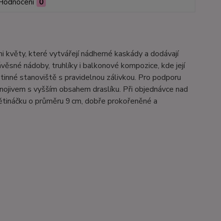
Hodnocení
0
i květy, které vytvářejí nádherné kaskády a dodávají
ávěsné nádoby, truhlíky i balkonové kompozice, kde její
tinné stanoviště s pravidelnou zálivkou. Pro podporu
nojivem s vyšším obsahem draslíku. Při objednávce nad
větináčku o průměru 9 cm, dobře prokořeněné a