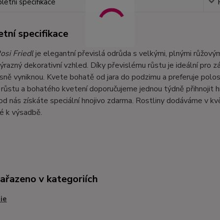
etní specifikace
tní specifikace
osi Friedl
je elegantní převislá odrůda s velkými, plnými růžovým
výrazný dekorativní vzhled. Díky převislému růstu je ideální pro z
sně vyniknou. Kvete bohatě od jara do podzimu a preferuje polos
růstu a bohatého kvetení doporučujeme jednou týdně přihnojit h
d nás získáte speciální hnojivo zdarma. Rostliny dodáváme v k
é k výsadbě.
zařazeno v kategoriích
ie