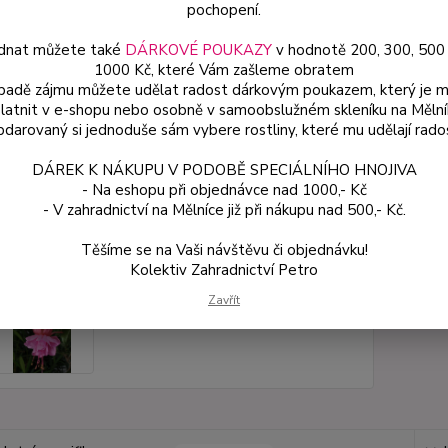
pochopení.
dnat můžete také
DÁRKOVÉ POUKAZY
v hodnotě 200, 300, 500
Dos
1000 Kč, které Vám zašleme obratem
Var
ípadě zájmu můžete udělat radost dárkovým poukazem, který je 
latnit v e-shopu nebo osobně v samoobslužném skleníku na Mělní
darovaný si jednoduše sám vybere rostliny, které mu udělají rado
ce
DÁREK K NÁKUPU V PODOBĚ SPECIÁLNÍHO HNOJIVA
49
- Na eshopu při objednávce nad 1000,- Kč
od
- V zahradnictví na Mělníce již při nákupu nad 500,- Kč.
Těšíme se na Vaši návštěvu či objednávku!
Číslo p
Kolektiv Zahradnictví Petro
Zavřít