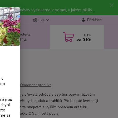
vky. Objednávky vyřizujeme v pořadí, v jakém přišly...
Přihlášení
CZK
 si rady? Zavolejte.
0
ks
za
0 Kč
 602 223 614
 v
 do
Ohodnotit produkt
 Rosi Friedl je převislá odrůda s velkými, plnými růžovými
ré jsou
Ideální do závěsných nádob a truhlíků. Pro bohaté kvetení ji
chybí.
 týdně přihnojte hnojivem s vyšším obsahem draslíku.
ete
me v květináčku Ø 9 cm.
celý popis
eme za