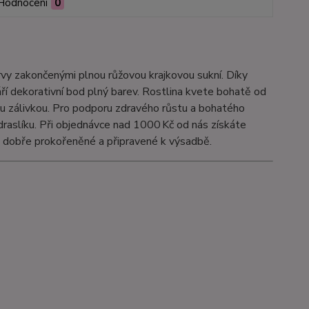
Hodnocení
0
vy zakončenými plnou růžovou krajkovou sukní. Díky
ří dekorativní bod plný barev. Rostlina kvete bohatě od
ou zálivkou. Pro podporu zdravého růstu a bohatého
raslíku. Při objednávce nad 1000 Kč od nás získáte
, dobře prokořeněné a připravené k výsadbě.