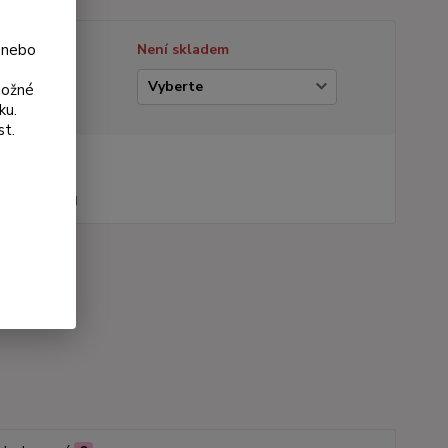
 nebo
tupnost
Není skladem
ianta
možné
ku.
st.
na od
 Kč
44 Kč
bez DPH
roduktu:
804