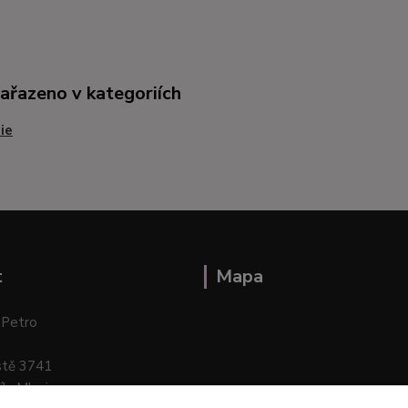
zařazeno v kategoriích
ie
t
Mapa
 Petro
stě 3741
ík–Mlazice