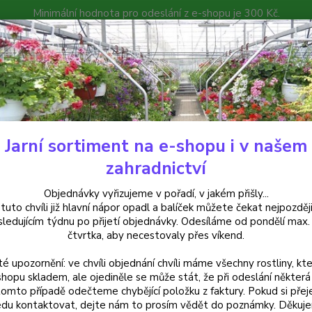
Minimální hodnota pro odeslání z e-shopu je 300 Kč.
íček můžete čekat nejpozději v následujícím týdnu po přijetí objedná
atalog
Poradna
Kontakty
Nevíte
Hledat
+420
Jarní sortiment na e-shopu i v našem
uchsie
Rose Winston Fuchsie 804
zahradnictví
 Winston Fuchsie 804
Objednávky vyřizujeme v pořadí, v jakém přišly...
 tuto chvíli již hlavní nápor opadl a balíček můžete čekat nejpozději
sledujícím týdnu po přijetí objednávky. Odesíláme od pondělí max.
čtvrtka, aby necestovaly přes víkend.
Fuchsi
té upozornění: ve chvíli objednání chvíli máme všechny rostliny, kte
plnou 
shopu skladem, ale ojediněle se může stát, že při odeslání některá 
Pro bo
tomto případě odečteme chybějící položku z faktury. Pokud si přej
obsahe
du kontaktovat, dejte nám to prosím vědět do poznámky. Děkuj