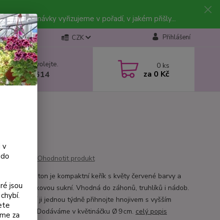
vky. Objednávky vyřizujeme v pořadí, v jakém přišly...
Přihlášení
CZK
 si rady? Zavolejte.
0
ks
za
0 Kč
 602 223 614
 v
 do
Ohodnotit produkt
e Rose Winston je kompaktní keřík s květy červené barvy a
ré jsou
růžovou krajkovou sukní. Vhodná do záhonů, truhlíků i nádob.
chybí.
haté kvetení ji jednou týdně přihnojte hnojivem s vyšším
ete
m draslíku. Dodáváme v květináčku Ø 9 cm.
celý popis
eme za