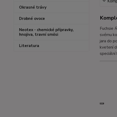
Kompl
Okrasné trávy
Komple
Drobné ovoce
Fuchsie
R
Neotex - chemické přípravky,
svému kom
hnojiva, travní směsi
jara do p
Literatura
kvetení d
speciální