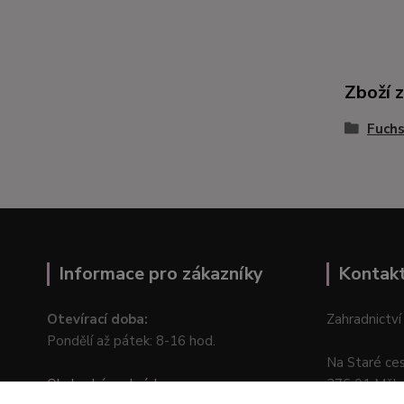
Zboží 
Fuchs
Informace pro zákazníky
Kontak
Otevírací doba:
Zahradnictví
Pondělí až pátek: 8-16 hod.
Na Staré ce
Obchodní podmínky
276 01 Měln