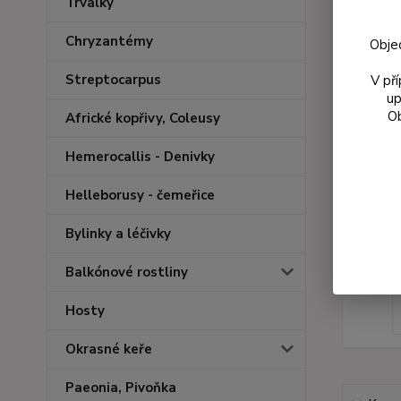
Trvalky
Chryzantémy
Obje
Streptocarpus
V př
up
Ob
Africké kopřivy, Coleusy
Hemerocallis - Denivky
Helleborusy - čemeřice
Bylinky a léčivky
Balkónové rostliny
Hosty
Okrasné keře
Paeonia, Pivoňka