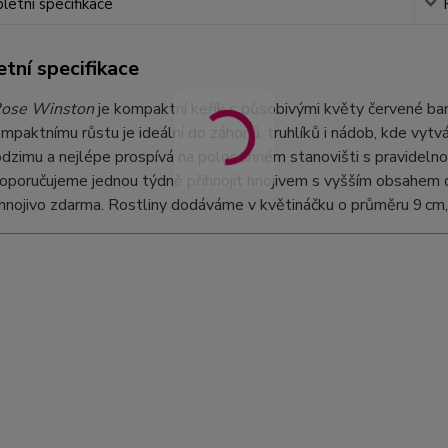
etní specifikace
tní specifikace
ose Winston
je kompaktní keřík s působivými květy červené bar
paktnímu růstu je ideální do záhonů, truhlíků i nádob, kde vytvá
odzimu a nejlépe prospívá na polostinném stanovišti s pravideln
oporučujeme jednou týdně přihnojit hnojivem s vyšším obsahem d
 hnojivo zdarma. Rostliny dodáváme v květináčku o průměru 9 cm