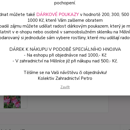
pochopení.
dnat můžete také
DÁRKOVÉ POUKAZY
v hodnotě 200, 300, 500
Dos
1000 Kč, které Vám zašleme obratem
Var
ípadě zájmu můžete udělat radost dárkovým poukazem, který je 
latnit v e-shopu nebo osobně v samoobslužném skleníku na Mělní
darovaný si jednoduše sám vybere rostliny, které mu udělají rado
ce
DÁREK K NÁKUPU V PODOBĚ SPECIÁLNÍHO HNOJIVA
49
- Na eshopu při objednávce nad 1000,- Kč
od
- V zahradnictví na Mělníce již při nákupu nad 500,- Kč.
Těšíme se na Vaši návštěvu či objednávku!
Číslo p
Kolektiv Zahradnictví Petro
Zavřít