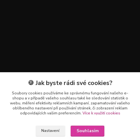
🍪 Jak byste rádi své cookies?
Kontakty
Soubory cookies používáme ke správnému fungování našeho e-
+420 602 223 614
shopu a v případě vašeho souhlasu také ke sledování statistik o
webu, měření efektivity reklamních kampaní, zapamatování vašeho
oblíbeného nastavení při používání stránek, či zobrazení reklam
info@zahradnictvipetro.cz
odpovídajících vašim preferencím.
Více k využití cookies
Souhlasím
Nastavení