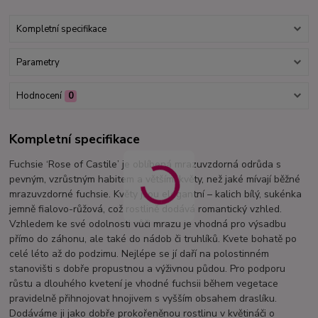
Kompletní specifikace
Parametry
Hodnocení
0
Kompletní specifikace
Fuchsie ‘Rose of Castile’ je oblíbená mrazuvzdorná odrůda s
pevným, vzrůstným habitem a většími květy, než jaké mívají běžné
mrazuvzdorné fuchsie. Květy jsou elegantní – kalich bílý, sukénka
jemně fialovo-růžová, což rostlině dodává romantický vzhled.
Vzhledem ke své odolnosti vůči mrazu je vhodná pro výsadbu
přímo do záhonu, ale také do nádob či truhlíků. Kvete bohatě po
celé léto až do podzimu. Nejlépe se jí daří na polostinném
stanovišti s dobře propustnou a výživnou půdou. Pro podporu
růstu a dlouhého kvetení je vhodné fuchsii během vegetace
pravidelně přihnojovat hnojivem s vyšším obsahem draslíku.
Dodáváme ji jako dobře prokořeněnou rostlinu v květináči o