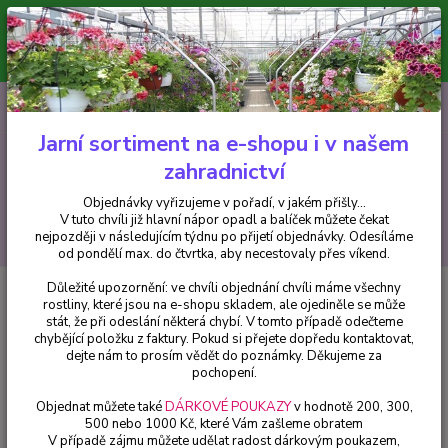
Minimální hodnota pro odeslání z e-shopu je 300 Kč.
V tuto chvíli již hlavní nápor objednávek opadl a balíček můžete čekat
nejpozději v následujícím týdnu po přijetí objednávky. Objednávky
vyřizujeme v pořadí, v jakém přišly...
0
ks
CZK
+420 602 223 614
za
0 Kč
Jarní sortiment na e-shopu i v našem
zahradnictví
Menu
Objednávky vyřizujeme v pořadí, v jakém přišly...
V tuto chvíli již hlavní nápor opadl a balíček můžete čekat
Hledat
nejpozději v následujícím týdnu po přijetí objednávky. Odesíláme
od pondělí max. do čtvrtka, aby necestovaly přes víkend.
Důležité upozornění: ve chvíli objednání chvíli máme všechny
Úvod
Fuchsie
Rose of Cestile Fuchsie- mrazuvzdorná - 1 ks
rostliny, které jsou na e-shopu skladem, ale ojediněle se může
stát, že při odeslání některá chybí. V tomto případě odečteme
Rose of Cestile Fuchsie-
chybějící položku z faktury. Pokud si přejete dopředu kontaktovat,
mrazuvzdorná - 1 ks
dejte nám to prosím vědět do poznámky. Děkujeme za
pochopení.
Objednat můžete také
DÁRKOVÉ POUKAZY
v hodnotě 200, 300,
500 nebo 1000 Kč, které Vám zašleme obratem
V případě zájmu můžete udělat radost dárkovým poukazem,