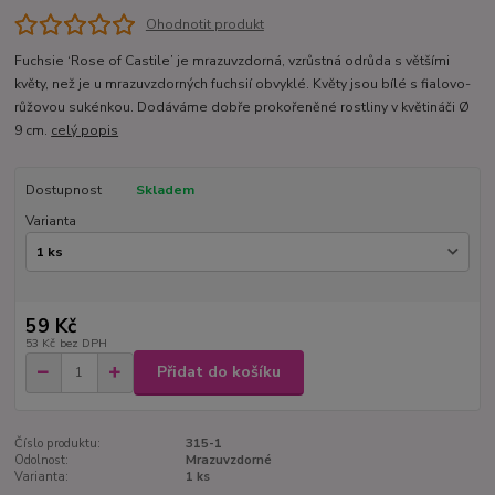
Ohodnotit produkt
Fuchsie ‘Rose of Castile’ je mrazuvzdorná, vzrůstná odrůda s většími
květy, než je u mrazuvzdorných fuchsií obvyklé. Květy jsou bílé s fialovo-
růžovou sukénkou. Dodáváme dobře prokořeněné rostliny v květináči Ø
9 cm.
celý popis
Dostupnost
Skladem
Varianta
59 Kč
53 Kč
bez DPH
Přidat do košíku
Číslo produktu:
315-1
Odolnost:
Mrazuvzdorné
Varianta:
1 ks