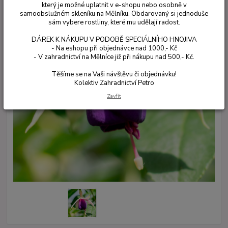
který je možné uplatnit v e-shopu nebo osobně v
samoobslužném skleníku na Mělníku. Obdarovaný si jednoduše
sám vybere rostliny, které mu udělají radost.
DÁREK K NÁKUPU V PODOBĚ SPECIÁLNÍHO HNOJIVA
- Na eshopu při objednávce nad 1000,- Kč
- V zahradnictví na Mělníce již při nákupu nad 500,- Kč.
Těšíme se na Vaši návštěvu či objednávku!
Kolektiv Zahradnictví Petro
Zavřít