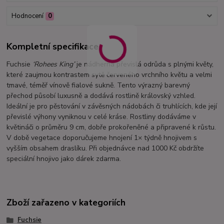
Hodnocení
0
Kompletní specifikace
Fuchsie
‘Rohees King’
je nádherná převislá odrůda s plnými květy,
které zaujmou kontrastem sytě červeného vrchního květu a velmi
tmavé, téměř vínově fialové sukně. Tento výrazný barevný
přechod působí luxusně a dodává rostlině královský vzhled.
Ideální je pro pěstování v závěsných nádobách či truhlících, kde její
převislé výhony vyniknou v celé kráse. Rostliny dodáváme v
květináči o průměru 9 cm, dobře prokořeněné a připravené k růstu.
V době vegetace doporučujeme hnojení 1× týdně hnojivem s
vyšším obsahem draslíku. Při objednávce nad 1000 Kč obdržíte
speciální hnojivo jako dárek zdarma.
Zboží zařazeno v kategoriích
Fuchsie