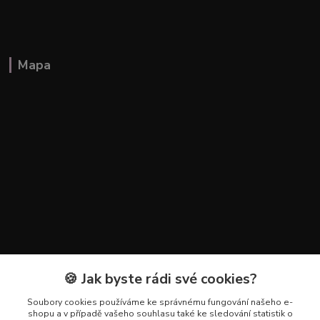
Mapa
🍪 Jak byste rádi své cookies?
Kontakty
Soubory cookies používáme ke správnému fungování našeho e-
+420 602 223 614
shopu a v případě vašeho souhlasu také ke sledování statistik o