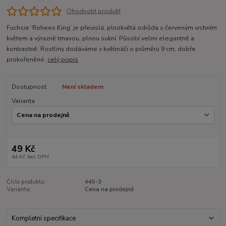
Ohodnotit produkt
Fuchsie ‘Rohees King’ je převislá, plnokvětá odrůda s červeným vrchním
květem a výrazně tmavou, plnou sukní. Působí velmi elegantně a
kontrastně. Rostliny dodáváme v květináči o průměru 9 cm, dobře
prokořeněné.
celý popis
Dostupnost
Není skladem
Varianta
49 Kč
44 Kč
bez DPH
Číslo produktu:
445-3
Varianta:
Cena na prodejně
Kompletní specifikace