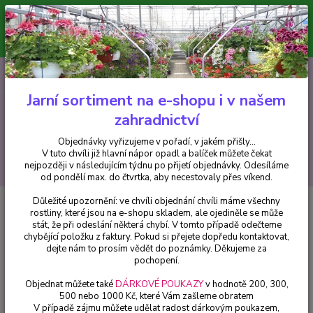
Minimální hodnota pro odeslání z e-shopu je 300 Kč.
V tuto chvíli již hlavní nápor objednávek opadl a balíček můžete čekat
nejpozději v následujícím týdnu po přijetí objednávky. Objednávky
vyřizujeme v pořadí, v jakém přišly...
0
ks
CZK
+420 602 223 614
za
0 Kč
Jarní sortiment na e-shopu i v našem
zahradnictví
Menu
Objednávky vyřizujeme v pořadí, v jakém přišly...
V tuto chvíli již hlavní nápor opadl a balíček můžete čekat
Hledat
nejpozději v následujícím týdnu po přijetí objednávky. Odesíláme
od pondělí max. do čtvrtka, aby necestovaly přes víkend.
Důležité upozornění: ve chvíli objednání chvíli máme všechny
Úvod
Fuchsie
Rohees King Fuchsie - cena na prodejně
rostliny, které jsou na e-shopu skladem, ale ojediněle se může
stát, že při odeslání některá chybí. V tomto případě odečteme
Rohees King Fuchsie - cena na
chybějící položku z faktury. Pokud si přejete dopředu kontaktovat,
prodejně
dejte nám to prosím vědět do poznámky. Děkujeme za
pochopení.
Objednat můžete také
DÁRKOVÉ POUKAZY
v hodnotě 200, 300,
500 nebo 1000 Kč, které Vám zašleme obratem
V případě zájmu můžete udělat radost dárkovým poukazem,