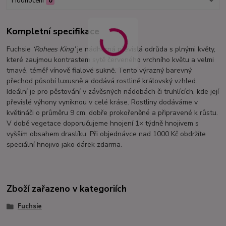
Hodnocení
0
Kompletní specifikace
Fuchsie
‘Rohees King’
je nádherná převislá odrůda s plnými květy,
které zaujmou kontrastem sytě červeného vrchního květu a velmi
tmavé, téměř vínově fialové sukně. Tento výrazný barevný
přechod působí luxusně a dodává rostlině královský vzhled.
Ideální je pro pěstování v závěsných nádobách či truhlících, kde její
převislé výhony vyniknou v celé kráse. Rostliny dodáváme v
květináči o průměru 9 cm, dobře prokořeněné a připravené k růstu.
V době vegetace doporučujeme hnojení 1× týdně hnojivem s
vyšším obsahem draslíku. Při objednávce nad 1000 Kč obdržíte
speciální hnojivo jako dárek zdarma.
Zboží zařazeno v kategoriích
Fuchsie