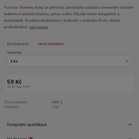
Fuchsie ‘Rohees King’ je převislá, plnokvětá odrůda s červeným vrchním
květem a výrazně tmavou, plnou sukní. Působí velmi elegantně a
kontrastně. Rostliny dodáváme v květináči o průměru 9 cm, dobře
prokořeněné.
celý popis
Dostupnost
Není skladem
Varianta
59 Kč
53 Kč
bez DPH
Číslo produktu:
445-1
Varianta:
1 ks
Kompletní specifikace