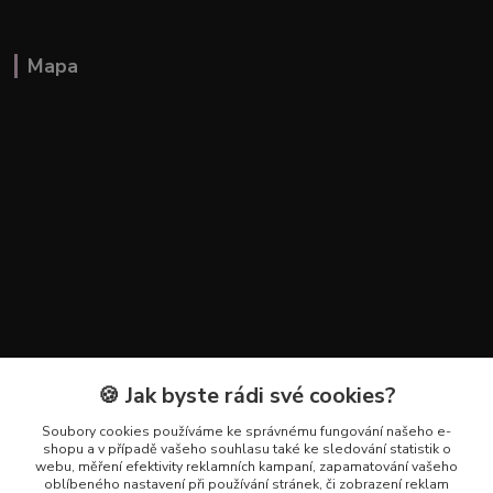
Mapa
🍪 Jak byste rádi své cookies?
Kontakty
Soubory cookies používáme ke správnému fungování našeho e-
+420 602 223 614
shopu a v případě vašeho souhlasu také ke sledování statistik o
webu, měření efektivity reklamních kampaní, zapamatování vašeho
oblíbeného nastavení při používání stránek, či zobrazení reklam
info@zahradnictvipetro.cz