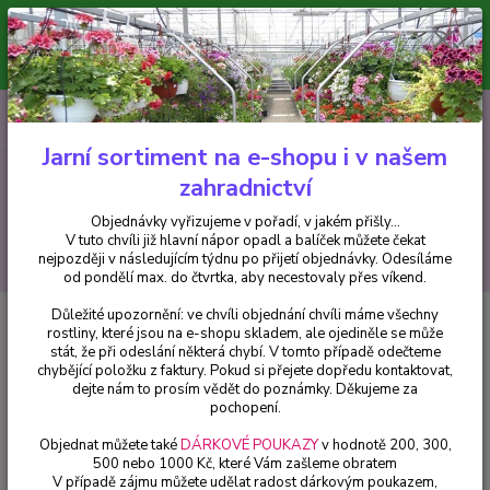
Minimální hodnota pro odeslání z e-shopu je 300 Kč.
V tuto chvíli již hlavní nápor objednávek opadl a balíček můžete čekat
nejpozději v následujícím týdnu po přijetí objednávky. Objednávky
vyřizujeme v pořadí, v jakém přišly...
0
ks
CZK
+420 602 223 614
za
0 Kč
Jarní sortiment na e-shopu i v našem
zahradnictví
Menu
Objednávky vyřizujeme v pořadí, v jakém přišly...
V tuto chvíli již hlavní nápor opadl a balíček můžete čekat
Hledat
nejpozději v následujícím týdnu po přijetí objednávky. Odesíláme
od pondělí max. do čtvrtka, aby necestovaly přes víkend.
Důležité upozornění: ve chvíli objednání chvíli máme všechny
Úvod
Fuchsie
Rohees King Fuchsie - 1 ks
rostliny, které jsou na e-shopu skladem, ale ojediněle se může
stát, že při odeslání některá chybí. V tomto případě odečteme
Rohees King Fuchsie - 1 ks
chybějící položku z faktury. Pokud si přejete dopředu kontaktovat,
dejte nám to prosím vědět do poznámky. Děkujeme za
pochopení.
Objednat můžete také
DÁRKOVÉ POUKAZY
v hodnotě 200, 300,
500 nebo 1000 Kč, které Vám zašleme obratem
V případě zájmu můžete udělat radost dárkovým poukazem,