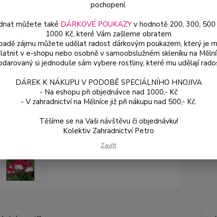
pochopení.
Dos
dnat můžete také
DÁRKOVÉ POUKAZY
v hodnotě 200, 300, 500
Var
1000 Kč, které Vám zašleme obratem
ípadě zájmu můžete udělat radost dárkovým poukazem, který je 
latnit v e-shopu nebo osobně v samoobslužném skleníku na Mělní
darovaný si jednoduše sám vybere rostliny, které mu udělají rado
54
48 
DÁREK K NÁKUPU V PODOBĚ SPECIÁLNÍHO HNOJIVA
- Na eshopu při objednávce nad 1000,- Kč
- V zahradnictví na Mělníce již při nákupu nad 500,- Kč.
Číslo p
Těšíme se na Vaši návštěvu či objednávku!
Kolektiv Zahradnictví Petro
Zavřít