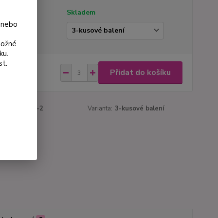
tupnost
Skladem
 nebo
ianta
možné
ku.
st.
 Kč
Přidat do košíku
Kč
bez DPH
roduktu:
631-2
Varianta:
3-kusové balení