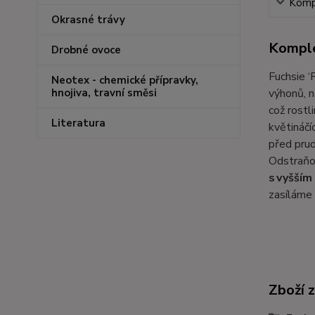
Kompl
Okrasné trávy
Komple
Drobné ovoce
Fuchsie ‘
Neotex - chemické přípravky,
výhonů, n
hnojiva, travní směsi
což rostl
Literatura
květináčí
před pru
Odstraňov
s vyšším
zasíláme 
Zboží 