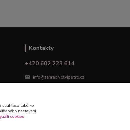
Kontakty
+420 602 223 614
info@zahradnictvipetro.cz
 souhlasu také ke
blíbeného nastavení
yužití cookies