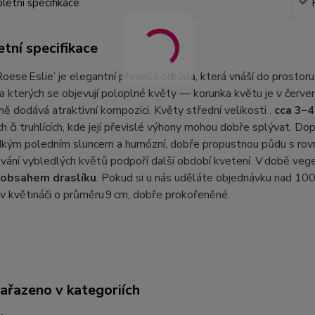
etní specifikace
tní specifikace
Roese Eslie’ je elegantní převislá odrůda, která vnáší do prostor
a kterých se objevují poloplné květy — korunka květu je v červe
ině dodává atraktivní kompozici. Květy střední velikosti .
cca 3–4
ch či truhlících, kde její převislé výhony mohou dobře splývat. 
dkým poledním sluncem a humózní, dobře propustnou půdu s rov
ání vybledlých květů podpoří další období kvetení. V době vege
 obsahem draslíku
. Pokud si u nás uděláte objednávku nad 100
v květináči o průměru 9 cm, dobře prokořeněné.
zařazeno v kategoriích