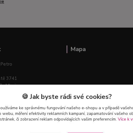
ie
t
Mapa
 Petro
stě 3741
ík–Mlazice
🍪 Jak byste rádi své cookies?
používáme ke správnému fungování našeho e-shopu a v případě vašeho
k o webu, měření efektivity reklamních kampaní, zapamatování vašeho o
 stránek, či zobrazení reklam odpovídajících vašim preferencím.
Více k v