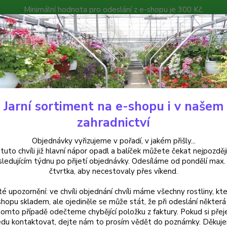
Minimální hodnota pro odeslání z e-shopu je 300 Kč.
íček můžete čekat nejpozději v následujícím týdnu po přijetí objedná
atalog
Poradna
Kontakty
Nevíte
Hledat
+420
Jarní sortiment na e-shopu i v našem
uchsie
Roese Eslie Fuchsie - cena za kus v 3-kusovém balení
zahradnictví
e Eslie Fuchsie - cena za kus v
Objednávky vyřizujeme v pořadí, v jakém přišly...
 tuto chvíli již hlavní nápor opadl a balíček můžete čekat nejpozději
sledujícím týdnu po přijetí objednávky. Odesíláme od pondělí max.
čtvrtka, aby necestovaly přes víkend.
Převisl
té upozornění: ve chvíli objednání chvíli máme všechny rostliny, kte
korunk
shopu skladem, ale ojediněle se může stát, že při odeslání některá 
nádobá
tomto případě odečteme chybějící položku z faktury. Pokud si přej
du kontaktovat, dejte nám to prosím vědět do poznámky. Děkuj