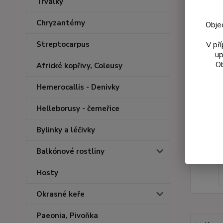
Trvalky
Chryzantémy
Obje
Streptocarpus
V př
up
Ob
Africké kopřivy, Coleusy
Hemerocallis - Denivky
Helleborusy - čemeřice
Bylinky a léčivky
Balkónové rostliny
Hosty
Okrasné keře
Paeonia, Pivoňka