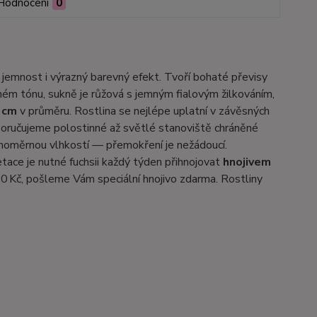
Hodnocení
0
u jemnost i výrazný barevný efekt. Tvoří bohaté převisy
ném tónu, sukně je růžová s jemným fialovým žilkováním,
 cm
v průměru. Rostlina se nejlépe uplatní v závěsných
Doporučujeme polostinné až světlé stanoviště chráněné
noměrnou vlhkostí — přemokření je nežádoucí.
tace je nutné fuchsii každý týden přihnojovat
hnojivem
0 Kč, pošleme Vám speciální hnojivo zdarma. Rostliny