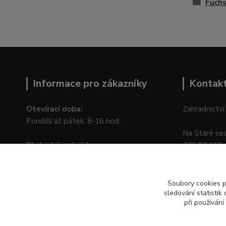
Fuchs
Informace pro zákazníky
Kontak
Otevírací doba:
Zahradnictví
Pondělí až pátek: 8-16 hod.
Na Staré ce
Obchodní podmínky
276 01 Měln
Online odstoupení od kupní smlouvy
Soubory cookies 
sledování statisti
při používání