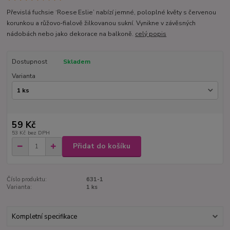
Převislá fuchsie ‘Roese Eslie’ nabízí jemné, poloplné květy s červenou
korunkou a růžovo‑fialově žilkovanou sukní. Vynikne v závěsných
nádobách nebo jako dekorace na balkoně.
celý popis
Dostupnost
Skladem
Varianta
59 Kč
53 Kč
bez DPH
Přidat do košíku
Číslo produktu:
631-1
Varianta:
1 ks
Kompletní specifikace