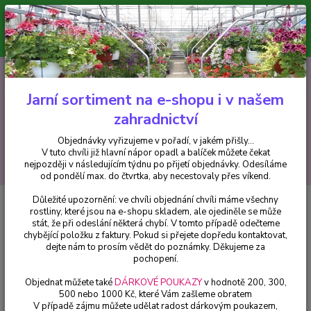
Minimální hodnota pro odeslání z e-shopu je 300 Kč.
V tuto chvíli již hlavní nápor objednávek opadl a balíček můžete čekat
nejpozději v následujícím týdnu po přijetí objednávky. Objednávky
vyřizujeme v pořadí, v jakém přišly...
0
ks
CZK
+420 602 223 614
za
0 Kč
Jarní sortiment na e-shopu i v našem
zahradnictví
Menu
Objednávky vyřizujeme v pořadí, v jakém přišly...
V tuto chvíli již hlavní nápor opadl a balíček můžete čekat
Hledat
nejpozději v následujícím týdnu po přijetí objednávky. Odesíláme
od pondělí max. do čtvrtka, aby necestovaly přes víkend.
Důležité upozornění: ve chvíli objednání chvíli máme všechny
Úvod
Fuchsie
Roese Eslie Fuchsie - 1 ks
rostliny, které jsou na e-shopu skladem, ale ojediněle se může
stát, že při odeslání některá chybí. V tomto případě odečteme
Roese Eslie Fuchsie - 1 ks
chybějící položku z faktury. Pokud si přejete dopředu kontaktovat,
dejte nám to prosím vědět do poznámky. Děkujeme za
pochopení.
Objednat můžete také
DÁRKOVÉ POUKAZY
v hodnotě 200, 300,
500 nebo 1000 Kč, které Vám zašleme obratem
V případě zájmu můžete udělat radost dárkovým poukazem,