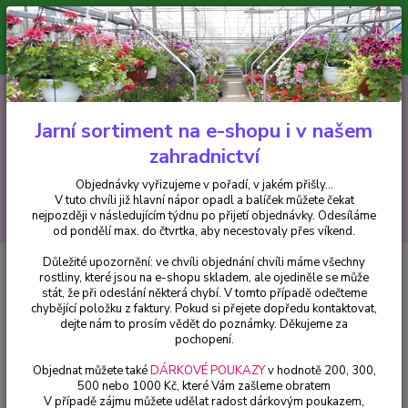
Minimální hodnota pro odeslání z e-shopu je 300 Kč.
V tuto chvíli již hlavní nápor objednávek opadl a balíček můžete čekat
nejpozději v následujícím týdnu po přijetí objednávky. Objednávky
vyřizujeme v pořadí, v jakém přišly...
0
ks
CZK
+420 602 223 614
za
0 Kč
Jarní sortiment na e-shopu i v našem
zahradnictví
Menu
Objednávky vyřizujeme v pořadí, v jakém přišly...
V tuto chvíli již hlavní nápor opadl a balíček můžete čekat
Hledat
nejpozději v následujícím týdnu po přijetí objednávky. Odesíláme
od pondělí max. do čtvrtka, aby necestovaly přes víkend.
Důležité upozornění: ve chvíli objednání chvíli máme všechny
Úvod
Fuchsie
Ringwood Market Fuchsie (Clyne GB 1976) - cena na
rostliny, které jsou na e-shopu skladem, ale ojediněle se může
prodejně
stát, že při odeslání některá chybí. V tomto případě odečteme
chybějící položku z faktury. Pokud si přejete dopředu kontaktovat,
Ringwood Market Fuchsie (Clyne
dejte nám to prosím vědět do poznámky. Děkujeme za
GB 1976) - cena na prodejně
pochopení.
Objednat můžete také
DÁRKOVÉ POUKAZY
v hodnotě 200, 300,
500 nebo 1000 Kč, které Vám zašleme obratem
V případě zájmu můžete udělat radost dárkovým poukazem,