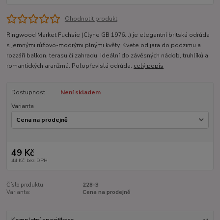
Ohodnotit produkt
Ringwood Market Fuchsie (Clyne GB 1976…) je elegantní britská odrůda
s jemnými růžovo-modrými plnými květy. Kvete od jara do podzimu a
rozzáří balkon, terasu či zahradu. Ideální do závěsných nádob, truhlíků a
romantických aranžmá. Polopřevislá odrůda.
celý popis
Dostupnost
Není skladem
Varianta
49 Kč
44 Kč
bez DPH
Číslo produktu:
228-3
Varianta:
Cena na prodejně