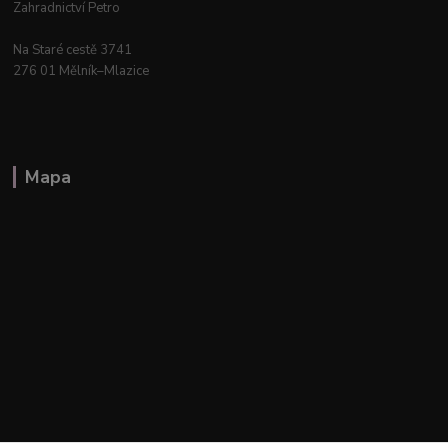
Zahradnictví Petro
Na Staré cestě 3741
276 01 Mělník–Mlazice
Mapa