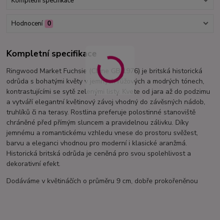
Kompletní specifikace
Hodnocení
0
Kompletní specifikace
Ringwood Market Fuchsie (Clyne GB 1976) je britská historická
odrůda s bohatými květy v jemných růžových a modrých tónech,
kontrastujícími se sytě zelenými listy. Kvete od jara až do podzimu
a vytváří elegantní květinový závoj vhodný do závěsných nádob,
truhlíků či na terasy. Rostlina preferuje polostinné stanoviště
chráněné před přímým sluncem a pravidelnou zálivku. Díky
jemnému a romantickému vzhledu vnese do prostoru svěžest,
barvu a eleganci vhodnou pro moderní i klasické aranžmá.
Historická britská odrůda je ceněná pro svou spolehlivost a
dekorativní efekt.
Dodáváme v květináčích o průměru 9 cm, dobře prokořeněnou