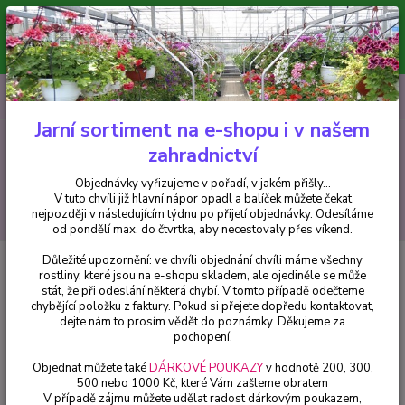
Minimální hodnota pro odeslání z e-shopu je 300 Kč.
V tuto chvíli již hlavní nápor objednávek opadl a balíček můžete čekat
nejpozději v následujícím týdnu po přijetí objednávky. Objednávky
vyřizujeme v pořadí, v jakém přišly...
0
ks
CZK
+420 602 223 614
za
0 Kč
Jarní sortiment na e-shopu i v našem
zahradnictví
Menu
Objednávky vyřizujeme v pořadí, v jakém přišly...
V tuto chvíli již hlavní nápor opadl a balíček můžete čekat
Hledat
nejpozději v následujícím týdnu po přijetí objednávky. Odesíláme
od pondělí max. do čtvrtka, aby necestovaly přes víkend.
Důležité upozornění: ve chvíli objednání chvíli máme všechny
Úvod
Trvalky
Řimbaba (Tanacetum Coccineum) - cena na prodejně
rostliny, které jsou na e-shopu skladem, ale ojediněle se může
stát, že při odeslání některá chybí. V tomto případě odečteme
Řimbaba (Tanacetum Coccineum)
chybějící položku z faktury. Pokud si přejete dopředu kontaktovat,
- cena na prodejně
dejte nám to prosím vědět do poznámky. Děkujeme za
pochopení.
Objednat můžete také
DÁRKOVÉ POUKAZY
v hodnotě 200, 300,
500 nebo 1000 Kč, které Vám zašleme obratem
V případě zájmu můžete udělat radost dárkovým poukazem,