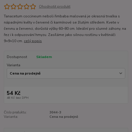
Ohodnotit produkt
Tanacetum coccineum neboli řimbaba malovaná je okrasná trvalka s
nápadnými květy v červené či karmínové se žlutým středem. Kvete v
červnu a červenci, dorůstá výšky 60–80 cm. Ideální pro slunné záhony, na
řez i k odpuzování hmyzu. Zasíláme jako silnou rostlinu v květináči
9×9×10 cm.
celý popis
Dostupnost
Skladem
Varianta
54 Kč
48 Kč
bez DPH
Číslo produktu:
3044-3
Varianta:
Cena na prodejně