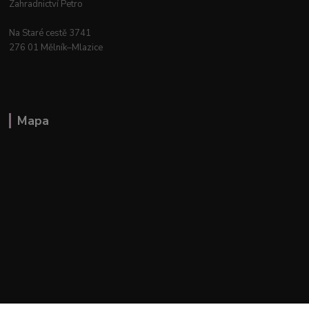
Zahradnictví Petro
Na Staré cestě 3741
276 01 Mělník–Mlazice
Mapa