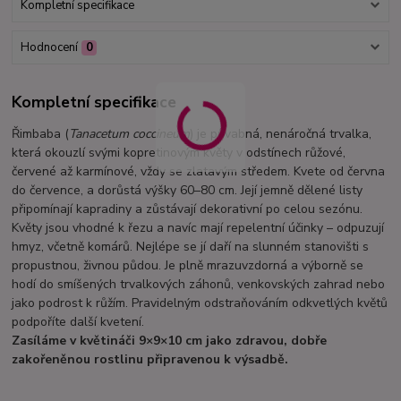
Kompletní specifikace
Hodnocení
0
Kompletní specifikace
Řimbaba (
Tanacetum coccineum
) je půvabná, nenáročná trvalka,
která okouzlí svými kopretinovým květy v odstínech růžové,
červené až karmínové, vždy se zlatavým středem. Kvete od června
do července, a dorůstá výšky 60–80 cm. Její jemně dělené listy
připomínají kapradiny a zůstávají dekorativní po celou sezónu.
Květy jsou vhodné k řezu a navíc mají repelentní účinky – odpuzují
hmyz, včetně komárů. Nejlépe se jí daří na slunném stanovišti s
propustnou, živnou půdou. Je plně mrazuvzdorná a výborně se
hodí do smíšených trvalkových záhonů, venkovských zahrad nebo
jako podrost k růžím. Pravidelným odstraňováním odkvetlých květů
podpoříte další kvetení.
Zasíláme v květináči 9×9×10 cm jako zdravou, dobře
zakořeněnou rostlinu připravenou k výsadbě.