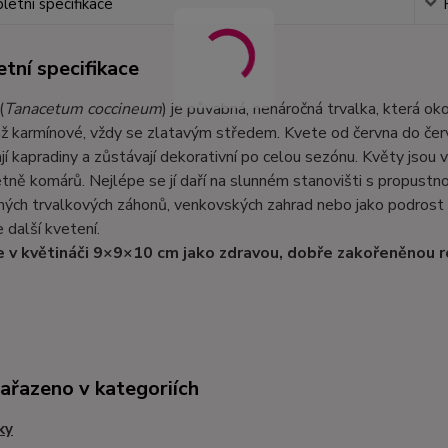
etní specifikace
tní specifikace
(
Tanacetum coccineum
) je půvabná, nenáročná trvalka, která o
ž karmínové, vždy se zlatavým středem. Kvete od června do červ
jí kapradiny a zůstávají dekorativní po celou sezónu. Květy jsou v
tně komárů. Nejlépe se jí daří na slunném stanovišti s propustn
ných trvalkových záhonů, venkovských zahrad nebo jako podrost
 další kvetení.
 v květináči 9×9×10 cm jako zdravou, dobře zakořeněnou r
zařazeno v kategoriích
ky