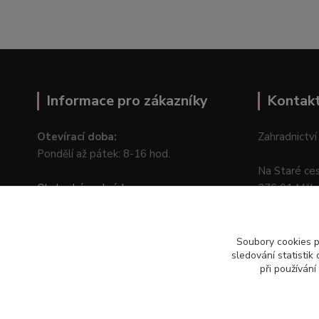
Informace pro zákazníky
Kontak
Otevírací doba:
Zahradnictví
Pondělí až pátek: 8-16 hod.
Na Staré ce
Obchodní podmínky
276 01 Měln
Online odstoupení od kupní smlouvy
Soubory cookies 
sledování statisti
při používání