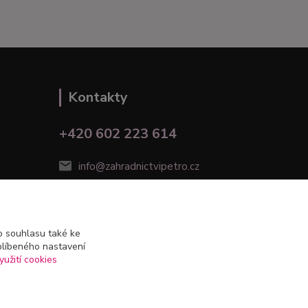
Kontakty
+420 602 223 614
info@zahradnictvipetro.cz
 souhlasu také ke
blíbeného nastavení
yužití cookies