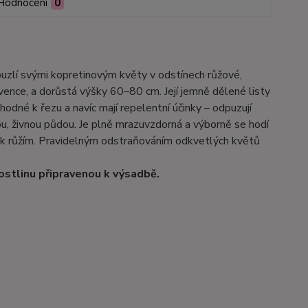
Hodnocení
0
kouzlí svými kopretinovým květy v odstínech růžové,
ence, a dorůstá výšky 60–80 cm. Její jemně dělené listy
hodné k řezu a navíc mají repelentní účinky – odpuzují
ou, živnou půdou. Je plně mrazuvzdorná a výborně se hodí
 k růžím. Pravidelným odstraňováním odkvetlých květů
ostlinu připravenou k výsadbě.