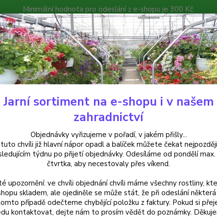
Minimální hodnota pro odeslání z e-shopu je 300 Kč.
íček můžete čekat nejpozději v následujícím týdnu po přijetí objedná
atalog
Poradna
Kontakty
Nevíte
Hledat
+420
Jarní sortiment na e-shopu i v našem
rvalky
Řimbaba (Tanacetum Coccineum) - 1 ks
zahradnictví
aba (Tanacetum Coccineum) - 1
Objednávky vyřizujeme v pořadí, v jakém přišly...
 tuto chvíli již hlavní nápor opadl a balíček můžete čekat nejpozději
sledujícím týdnu po přijetí objednávky. Odesíláme od pondělí max.
čtvrtka, aby necestovaly přes víkend.
Tanace
té upozornění: ve chvíli objednání chvíli máme všechny rostliny, kte
nápadn
shopu skladem, ale ojediněle se může stát, že při odeslání některá 
červnu
tomto případě odečteme chybějící položku z faktury. Pokud si přej
záhony
du kontaktovat, dejte nám to prosím vědět do poznámky. Děkuj