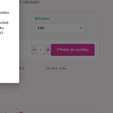
áči 9×9×10 cm.
celý popis
 nebo
tupnost
Skladem
možné
ku.
ianta
st.
 Kč
Přidat do košíku
Kč
bez DPH
roduktu:
3044-1
Varianta:
1 ks