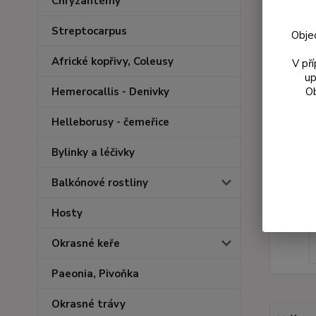
Chryzantémy
Streptocarpus
Obje
Africké kopřivy, Coleusy
V př
up
Ob
Hemerocallis - Denivky
Helleborusy - čemeřice
Bylinky a léčivky
Balkónové rostliny
Hosty
Okrasné keře
Paeonia, Pivoňka
Okrasné trávy