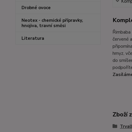
Kompl
Drobné ovoce
Komple
Neotex - chemické přípravky,
hnojiva, travní směsi
Řimbaba 
Literatura
červené a
připomína
hmyz, vče
do smíše
podpoříte
Zasíláme
Zboží 
Trval