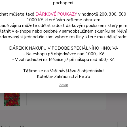
květin
pochopení.
dnat můžete také
DÁRKOVÉ POUKAZY
v hodnotě 200, 300, 500
1000 Kč, které Vám zašleme obratem
Dos
ípadě zájmu můžete udělat radost dárkovým poukazem, který je 
latnit v e-shopu nebo osobně v samoobslužném skleníku na Mělní
Var
darovaný si jednoduše sám vybere rostliny, které mu udělají rado
DÁREK K NÁKUPU V PODOBĚ SPECIÁLNÍHO HNOJIVA
65
- Na eshopu při objednávce nad 1000,- Kč
- V zahradnictví na Mělníce již při nákupu nad 500,- Kč.
58 
Těšíme se na Vaši návštěvu či objednávku!
Kolektiv Zahradnictví Petro
Číslo p
Zavřít