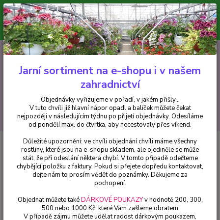
Minimální hodnota pro odeslání z e-shopu je 300 Kč.
V tuto chvíli již hlavní nápor objednávek opadl a balíček můžete čekat
nejpozději v následujícím týdnu po přijetí objednávky. Objednávky
vyřizujeme v pořadí, v jakém přišly...
0
ks
CZK
+420 602 223 614
za
0 Kč
Jarní sortiment na e-shopu i v našem
zahradnictví
Menu
Objednávky vyřizujeme v pořadí, v jakém přišly...
V tuto chvíli již hlavní nápor opadl a balíček můžete čekat
Hledat
nejpozději v následujícím týdnu po přijetí objednávky. Odesíláme
od pondělí max. do čtvrtka, aby necestovaly přes víkend.
Důležité upozornění: ve chvíli objednání chvíli máme všechny
Úvod
Fuchsie
Riedly Fire - cena na prodejně
rostliny, které jsou na e-shopu skladem, ale ojediněle se může
stát, že při odeslání některá chybí. V tomto případě odečteme
Riedly Fire - cena na prodejně
chybějící položku z faktury. Pokud si přejete dopředu kontaktovat,
dejte nám to prosím vědět do poznámky. Děkujeme za
pochopení.
Objednat můžete také
DÁRKOVÉ POUKAZY
v hodnotě 200, 300,
500 nebo 1000 Kč, které Vám zašleme obratem
V případě zájmu můžete udělat radost dárkovým poukazem,