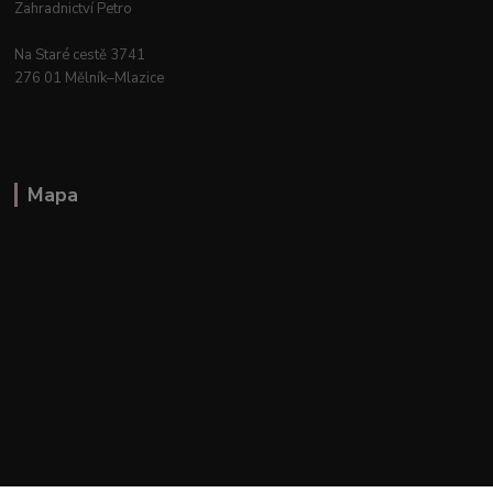
Zahradnictví Petro
Na Staré cestě 3741
276 01 Mělník–Mlazice
Mapa