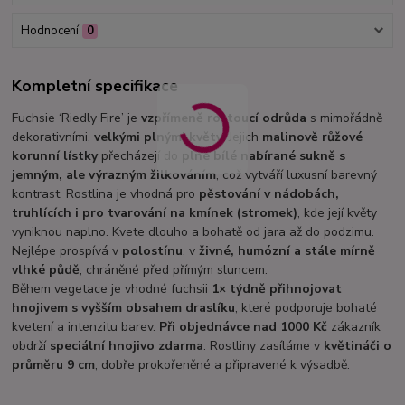
Hodnocení
0
Kompletní specifikace
Fuchsie ‘Riedly Fire’ je
vzpřímeně rostoucí odrůda
s mimořádně
dekorativními,
velkými plnými květy
. Jejich
malinově růžové
korunní lístky
přecházejí do
plné bílé nabírané sukně s
jemným, ale výrazným žilkováním
, což vytváří luxusní barevný
kontrast. Rostlina je vhodná pro
pěstování v nádobách,
truhlících i pro tvarování na kmínek (stromek)
, kde její květy
vyniknou naplno. Kvete dlouho a bohatě od jara až do podzimu.
Nejlépe prospívá v
polostínu
, v
živné, humózní a stále mírně
vlhké půdě
, chráněné před přímým sluncem.
Během vegetace je vhodné fuchsii
1× týdně přihnojovat
hnojivem s vyšším obsahem draslíku
, které podporuje bohaté
kvetení a intenzitu barev.
Při objednávce nad 1000 Kč
zákazník
obdrží
speciální hnojivo zdarma
. Rostliny zasíláme v
květináči o
průměru 9 cm
, dobře prokořeněné a připravené k výsadbě.