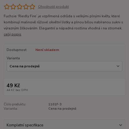
Ohodnotit produkt
Fuchsie ‘Riedly Fire’ je vzpřímená odrůda s velkými plnými květy, které
kombinují malinově růžové okvětní lístky a plnou bílou nabíranou sukni s
výrazným žilkováním. Elegantní a nápadná rostlina vhodná i na stromek.
celý popis
Dostupnost
Není skladem
Varianta
49 Kč
44 Kč
bez DPH
Číslo produktu:
1101F-3
Varianta:
Cena na prodejně
Kompletní specifikace