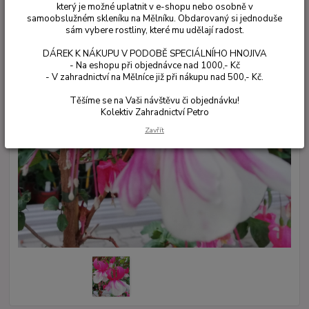
který je možné uplatnit v e-shopu nebo osobně v
samoobslužném skleníku na Mělníku. Obdarovaný si jednoduše
sám vybere rostliny, které mu udělají radost.
DÁREK K NÁKUPU V PODOBĚ SPECIÁLNÍHO HNOJIVA
- Na eshopu při objednávce nad 1000,- Kč
- V zahradnictví na Mělníce již při nákupu nad 500,- Kč.
Těšíme se na Vaši návštěvu či objednávku!
Kolektiv Zahradnictví Petro
Zavřít