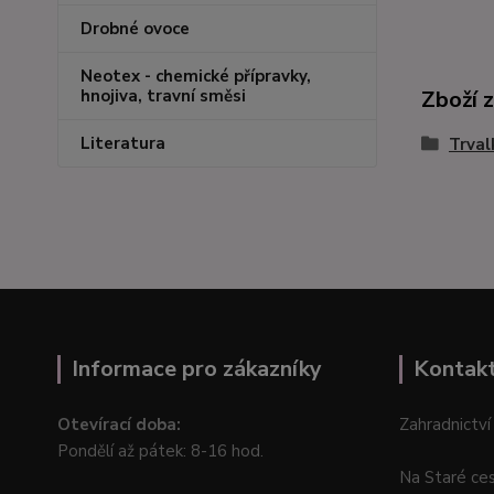
Drobné ovoce
Neotex - chemické přípravky,
Zboží 
hnojiva, travní směsi
Literatura
Trval
Informace pro zákazníky
Kontak
Otevírací doba:
Zahradnictví
Pondělí až pátek: 8-16 hod.
Na Staré ce