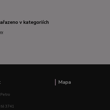
zařazeno v kategoriích
ky
t
Mapa
 Petro
stě 3741