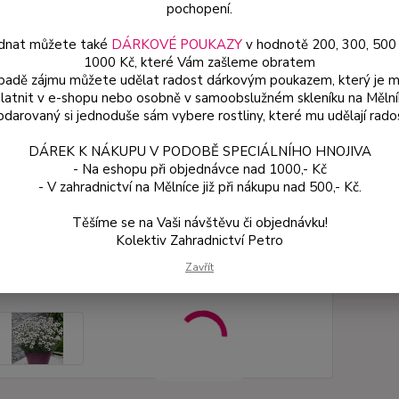
pochopení.
Var
dnat můžete také
DÁRKOVÉ POUKAZY
v hodnotě 200, 300, 500
1000 Kč, které Vám zašleme obratem
59
ípadě zájmu můžete udělat radost dárkovým poukazem, který je 
53 
latnit v e-shopu nebo osobně v samoobslužném skleníku na Mělní
darovaný si jednoduše sám vybere rostliny, které mu udělají rado
Číslo p
DÁREK K NÁKUPU V PODOBĚ SPECIÁLNÍHO HNOJIVA
- Na eshopu při objednávce nad 1000,- Kč
- V zahradnictví na Mělníce již při nákupu nad 500,- Kč.
Těšíme se na Vaši návštěvu či objednávku!
Kolektiv Zahradnictví Petro
Zavřít