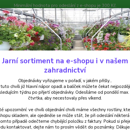
Minimální hodnota pro odeslání z e-shopu je 300 Kč.
íček můžete čekat nejpozději v následujícím týdnu po přijetí objedná
atalog
Poradna
Kontakty
Nevíte
Hledat
+420
Jarní sortiment na e-shopu i v našem
rvalky
Rhodanthemum hosmariense Casablanca-sedmikráska Marocká - 
zahradnictví
anthemum hosmariense Casabla
Objednávky vyřizujeme v pořadí, v jakém přišly...
 tuto chvíli již hlavní nápor opadl a balíček můžete čekat nejpozději
 za kus v 3-kusovém balení
sledujícím týdnu po přijetí objednávky. Odesíláme od pondělí max.
čtvrtka, aby necestovaly přes víkend.
té upozornění: ve chvíli objednání chvíli máme všechny rostliny, kte
shopu skladem, ale ojediněle se může stát, že při odeslání některá 
tomto případě odečteme chybějící položku z faktury. Pokud si přej
Dos
du kontaktovat, dejte nám to prosím vědět do poznámky. Děkuj