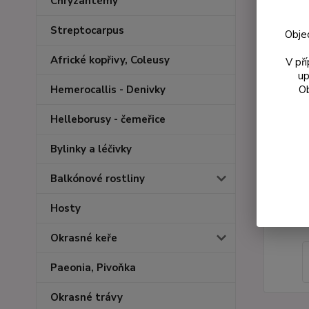
Chryzantémy
Streptocarpus
Obje
Africké kopřivy, Coleusy
V př
up
Ob
Hemerocallis - Denivky
Helleborusy - čemeřice
Bylinky a léčivky
Balkónové rostliny
Hosty
Okrasné keře
Paeonia, Pivoňka
Okrasné trávy