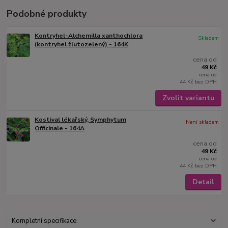
Podobné produkty
Kontryhel-Alchemilla xanthochlora
Skladem
(kontryhel žlutozelený) - 164K
cena od
49 Kč
cena od
44 Kč
bez DPH
Zvolit variantu
Kostival lékařský, Symphytum
Není skladem
Officinale - 164A
cena od
49 Kč
cena od
44 Kč
bez DPH
Detail
Kompletní specifikace