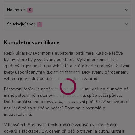
Hodnocení
0
Související zboží
1
Kompletní specifikace
Řepík lékařský (Agrimonia eupatoria) patří mezi klasické léčivé
byliny, které byly využívány po staletí. Vytváří přízemní růžici
zpeřených, jemně chlupatých listů a v létě kvete drobnými žlutými
květy uspořádanými v dlouhých klasech. Díky svému přirozenému
vzhledu je vhodný do lučních a přírodních zahrad.
Pěstování řepíku je nenáročné. Nejlépe se mu daří na slunném až
mírně polostinném stanovišti s propustnou, spíše sušší půdou.
Dobře snáší sucho a nevyžaduje intenzivní péči. Sklízí se kvetoucí
nať, ideálně za suchého počasí. Rostlina je vytrvalá a
mrazuvzdorná.
V lidovém léčitelství je řepík tradičně využíván ve formě čajů,
odvarů a kloktadel. Byl ceněn při péči o trávení a dutinu ústní a