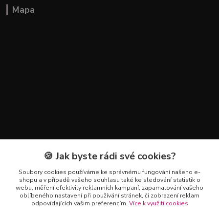
Mapa
🍪 Jak byste rádi své cookies?
Kontakty
Soubory cookies používáme ke správnému fungování našeho e-
+420 602 223 614
shopu a v případě vašeho souhlasu také ke sledování statistik o
webu, měření efektivity reklamních kampaní, zapamatování vašeho
oblíbeného nastavení při používání stránek, či zobrazení reklam
info@zahradnictvipetro.cz
odpovídajících vašim preferencím.
Více k využití cookies