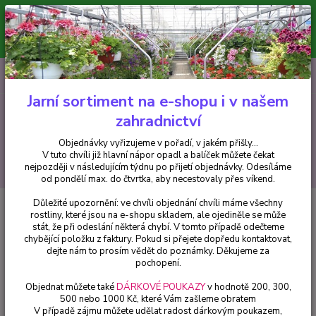
Minimální hodnota pro odeslání z e-shopu je 300 Kč.
V tuto chvíli již hlavní nápor objednávek opadl a balíček můžete čekat
nejpozději v následujícím týdnu po přijetí objednávky. Objednávky
vyřizujeme v pořadí, v jakém přišly...
0
ks
CZK
+420 602 223 614
za
0 Kč
Jarní sortiment na e-shopu i v našem
zahradnictví
Menu
Objednávky vyřizujeme v pořadí, v jakém přišly...
V tuto chvíli již hlavní nápor opadl a balíček můžete čekat
Hledat
nejpozději v následujícím týdnu po přijetí objednávky. Odesíláme
od pondělí max. do čtvrtka, aby necestovaly přes víkend.
Důležité upozornění: ve chvíli objednání chvíli máme všechny
Úvod
Bylinky a léčivky
Řepík lékařský (Agrimonie eupatoria) - cena za
rostliny, které jsou na e-shopu skladem, ale ojediněle se může
kus v 3-kusovém balení
stát, že při odeslání některá chybí. V tomto případě odečteme
chybějící položku z faktury. Pokud si přejete dopředu kontaktovat,
Řepík lékařský (Agrimonie
dejte nám to prosím vědět do poznámky. Děkujeme za
eupatoria) - cena za kus v 3-
pochopení.
kusovém balení
Objednat můžete také
DÁRKOVÉ POUKAZY
v hodnotě 200, 300,
500 nebo 1000 Kč, které Vám zašleme obratem
V případě zájmu můžete udělat radost dárkovým poukazem,