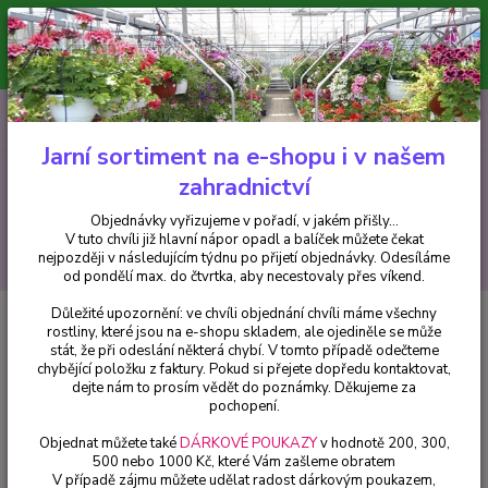
Minimální hodnota pro odeslání z e-shopu je 300 Kč.
V tuto chvíli již hlavní nápor objednávek opadl a balíček můžete čekat
nejpozději v následujícím týdnu po přijetí objednávky. Objednávky
vyřizujeme v pořadí, v jakém přišly...
0
ks
CZK
+420 602 223 614
za
0 Kč
Jarní sortiment na e-shopu i v našem
zahradnictví
Menu
Objednávky vyřizujeme v pořadí, v jakém přišly...
V tuto chvíli již hlavní nápor opadl a balíček můžete čekat
Hledat
nejpozději v následujícím týdnu po přijetí objednávky. Odesíláme
od pondělí max. do čtvrtka, aby necestovaly přes víkend.
Důležité upozornění: ve chvíli objednání chvíli máme všechny
Úvod
Drobné ovoce
Rakytník řešetlákový- samec - 1 ks
rostliny, které jsou na e-shopu skladem, ale ojediněle se může
stát, že při odeslání některá chybí. V tomto případě odečteme
Rakytník řešetlákový- samec - 1
chybějící položku z faktury. Pokud si přejete dopředu kontaktovat,
ks
dejte nám to prosím vědět do poznámky. Děkujeme za
pochopení.
Objednat můžete také
DÁRKOVÉ POUKAZY
v hodnotě 200, 300,
500 nebo 1000 Kč, které Vám zašleme obratem
V případě zájmu můžete udělat radost dárkovým poukazem,