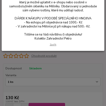
který je možné uplatnit v e-shopu nebo osobně v
samoobslužném skleníku na Mělníku. Obdarovaný si jednoduše
sám vybere rostliny, které mu udělají radost.
DÁREK K NÁKUPU V PODOBĚ SPECIÁLNÍHO HNOJIVA
- Na eshopu při objednávce nad 1000,- Kč
- V zahradnictví na Mělníce již při nákupu nad 500,- Kč.
Těšíme se na Vaši návštěvu či objednávku!
Kolektiv Zahradnictví Petro
Zavřít
Ohodnotit produkt
Dostupnost
Skladem
Varianta
130 Kč
116 Kč
bez DPH