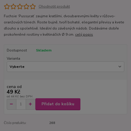
Ohodnotit produkt
Fuchsie ‘Pussycat’ zaujme kratšími, dvoubarevnými květy v růžovo-
oranžových tónech. Roste bujně, tvoří bohaté, elegantní převisy a kvete
dlouho a spolehlivě. Ideální do závěsných nádob. Dodáváme dobře
prokořeněné rostliny v květináčích Ø 9 cm.
celý popis
Dostupnost
Skladem
Varianta
cena od
49 Kč
od
44 Kč
bez DPH
Přidat do košíku
Číslo produktu:
268