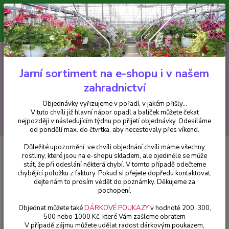
Minimální hodnota pro odeslání z e-shopu je 300 Kč.
V tuto chvíli již hlavní nápor objednávek opadl a balíček můžete čekat
nejpozději v následujícím týdnu po přijetí objednávky. Objednávky
vyřizujeme v pořadí, v jakém přišly...
0
ks
CZK
+420 602 223 614
za
0 Kč
Jarní sortiment na e-shopu i v našem
zahradnictví
Menu
Objednávky vyřizujeme v pořadí, v jakém přišly...
V tuto chvíli již hlavní nápor opadl a balíček můžete čekat
Hledat
nejpozději v následujícím týdnu po přijetí objednávky. Odesíláme
od pondělí max. do čtvrtka, aby necestovaly přes víkend.
Důležité upozornění: ve chvíli objednání chvíli máme všechny
Úvod
Fuchsie
Pussycat Fuchsie (Mevr. Felix USA 1978) 268
rostliny, které jsou na e-shopu skladem, ale ojediněle se může
stát, že při odeslání některá chybí. V tomto případě odečteme
Pussycat Fuchsie (Mevr. Felix
chybějící položku z faktury. Pokud si přejete dopředu kontaktovat,
USA 1978) 268
dejte nám to prosím vědět do poznámky. Děkujeme za
pochopení.
Objednat můžete také
DÁRKOVÉ POUKAZY
v hodnotě 200, 300,
500 nebo 1000 Kč, které Vám zašleme obratem
V případě zájmu můžete udělat radost dárkovým poukazem,