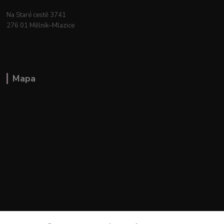
Na Staré cestě 3741
276 01 Mělník–Mlazice
Mapa