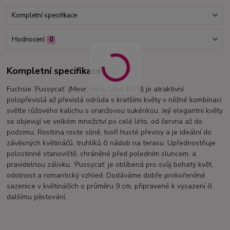
Kompletní specifikace
Hodnocení
0
Kompletní specifikace
Fuchsie ‘Pussycat’ (Mevr. Felix, USA 1978) je atraktivní
polopřevislá až převislá odrůda s kratšími květy v něžné kombinaci
světle růžového kalichu s oranžovou sukénkou. Její elegantní květy
se objevují ve velkém množství po celé léto, od června až do
podzimu. Rostlina roste silně, tvoří husté převisy a je ideální do
závěsných květináčů, truhlíků či nádob na terasu. Upřednostňuje
polostinné stanoviště, chráněné před poledním sluncem, a
pravidelnou zálivku. ‘Pussycat’ je oblíbená pro svůj bohatý květ,
odolnost a romantický vzhled. Dodáváme dobře prokořeněné
sazenice v květináčích o průměru 9 cm, připravené k vysazení či
dalšímu pěstování.