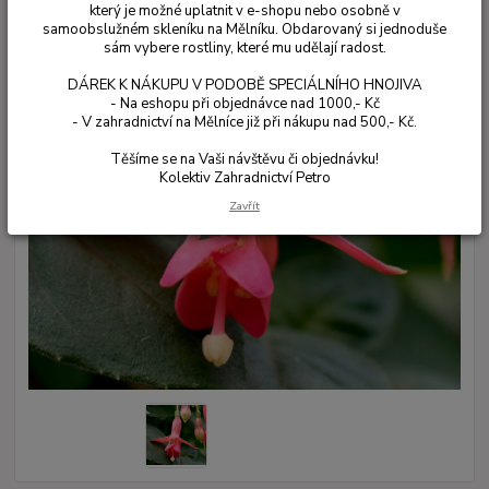
který je možné uplatnit v e-shopu nebo osobně v
samoobslužném skleníku na Mělníku. Obdarovaný si jednoduše
sám vybere rostliny, které mu udělají radost.
DÁREK K NÁKUPU V PODOBĚ SPECIÁLNÍHO HNOJIVA
- Na eshopu při objednávce nad 1000,- Kč
- V zahradnictví na Mělníce již při nákupu nad 500,- Kč.
Těšíme se na Vaši návštěvu či objednávku!
Kolektiv Zahradnictví Petro
Zavřít